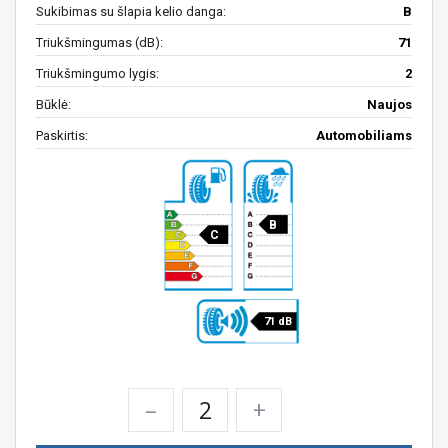
Sukibimas su šlapia kelio danga:
B
Triukšmingumas (dB):
71
Triukšmingumo lygis:
2
Būklė:
Naujos
Paskirtis:
Automobiliams
B
C
71 dB
–
+