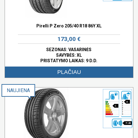
Pirelli P Zero 205/40 R18 86Y XL
173,00 €
SEZONAS: VASARINĖS
SAVYBĖS:
XL
PRISTATYMO LAIKAS: 9 D.D.
PLAČIAU
NAUJIENA
A
C
71 dB