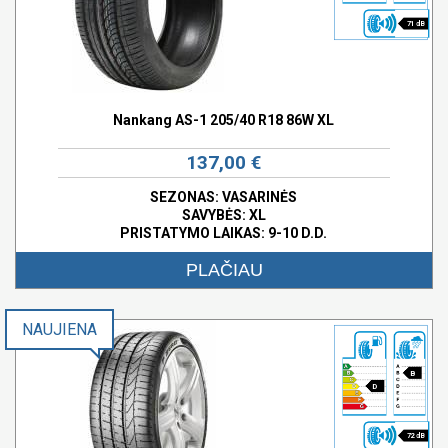
71 dB
Nankang AS-1 205/40 R18 86W XL
137,00 €
SEZONAS: VASARINĖS
SAVYBĖS:
XL
PRISTATYMO LAIKAS: 9-10 D.D.
PLAČIAU
NAUJIENA
B
D
72 dB