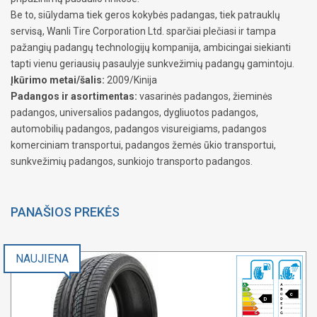
Be to, siūlydama tiek geros kokybės padangas, tiek patrauklų
servisą, Wanli Tire Corporation Ltd. sparčiai plečiasi ir tampa
pažangių padangų technologijų kompanija, ambicingai siekianti
tapti vienu geriausių pasaulyje sunkvežimių padangų gamintoju.
Įkūrimo metai/šalis:
2009/Kinija
Padangos ir asortimentas:
vasarinės padangos, žieminės
padangos, universalios padangos, dygliuotos padangos,
automobilių padangos, padangos visureigiams, padangos
komerciniam transportui, padangos žemės ūkio transportui,
sunkvežimių padangos, sunkiojo transporto padangos.
PANAŠIOS PREKĖS
NAUJIENA
c
D