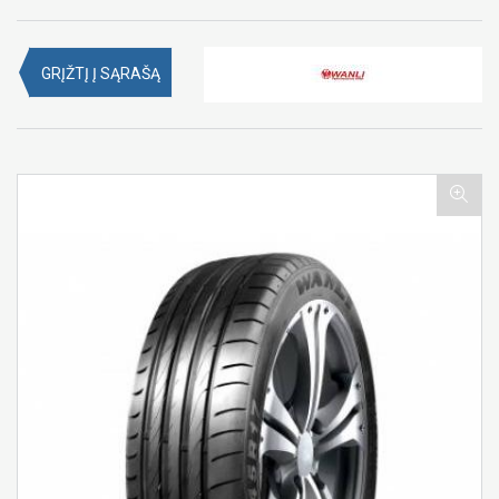
GRĮŽTĮ Į SĄRAŠĄ