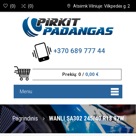
(
0
)
(
0
)
Atsiimk Vilniuje: Vilkpedės g. 2
+370 689 777 44
Prekių:
0
/
0,00 €
Meniu
Pagrindinis
WANLI SA302 245/40 R18 97W