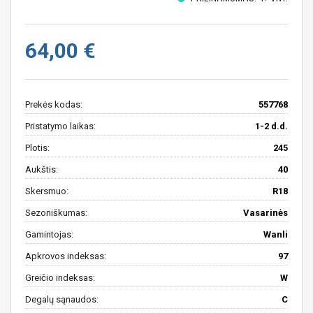
64,00 €
Prekės kodas:
557768
Pristatymo laikas:
1-2 d.d.
Plotis:
245
Aukštis:
40
Skersmuo:
R18
Sezoniškumas:
Vasarinės
Gamintojas:
Wanli
Apkrovos indeksas:
97
Greičio indeksas:
W
Degalų sąnaudos:
C