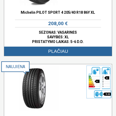
Michelin PILOT SPORT 4 205/40 R18 86Y XL
208,00 €
SEZONAS: VASARINĖS
SAVYBĖS:
XL
PRISTATYMO LAIKAS: 5-6 D.D.
PLAČIAU
NAUJIENA
B
D
70 dB