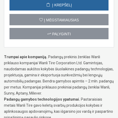
Į KREPŠELĮ
Į MĖGSTAMIAUSIAS
PALYGINTI
Trumpai apie kompaniją.
Padangų prekinis ženklas Wanli
priklauso kompanijai Wanli Tire Corporation Ltd. Gamintojas,
naudodamas aukštos kokybės šiuolaikines padangų technologijas,
projektuoja, gamina ir eksportuoja sunkvežimių bei lengvųjų
automobilių padangas. Bendra gamybos apimtis – 2 mln. padangų
per metus. Kompanijai priklauso prekiniai padangų ženklai Wanli,
Sunny, Aptany, Milever.
Padangų gamybos technologijos ypatumai.
Pastaraisiais
metais Wanli Tire gavo keletą svarbių produkcijos kokybės ir
aplinkosaugos apdovanojimų, kas išgarsino jos vardą ir paspartino
pripažinimą pasaulio rinkose.