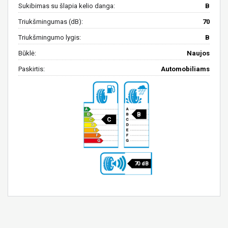
Sukibimas su šlapia kelio danga:
B
Triukšmingumas (dB):
70
Triukšmingumo lygis:
B
Būklė:
Naujos
Paskirtis:
Automobiliams
B
C
70 dB