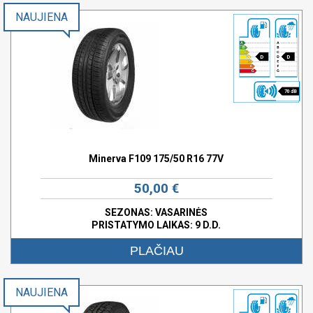
NAUJIENA
D
D
70 dB
Minerva F109 175/50 R16 77V
50,00 €
SEZONAS: VASARINĖS
PRISTATYMO LAIKAS: 9 D.D.
PLAČIAU
NAUJIENA