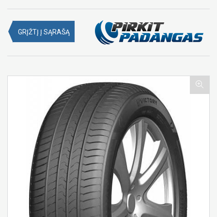
GRĮŽTĮ Į SĄRAŠĄ