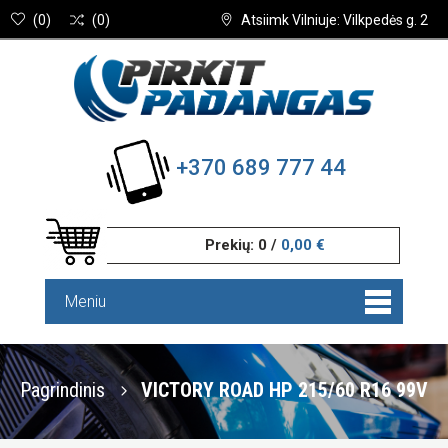
(
0
)
(
0
)
Atsiimk Vilniuje: Vilkpedės g. 2
+370 689 777 44
Prekių:
0
/
0,00 €
Meniu
Pagrindinis
VICTORY ROAD HP 215/60 R16 99V