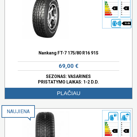
D
D
70 dB
Nankang FT-7 175/80 R16 91S
69,00 €
SEZONAS: VASARINĖS
PRISTATYMO LAIKAS: 1-2 D.D.
PLAČIAU
NAUJIENA
e
E