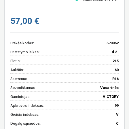
57,00 €
Prekės kodas:
578862
Pristatymo laikas:
d.d.
Plotis:
215
Aukštis:
60
Skersmuo:
R16
Sezoniškumas:
Vasarinės
Gamintojas:
VICTORY
Apkrovos indeksas:
99
Greičio indeksas:
V
Degalų sąnaudos:
C