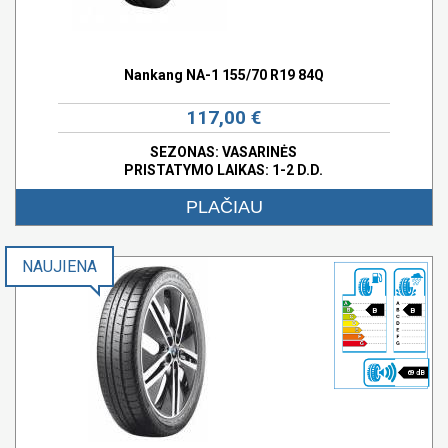
Nankang NA-1 155/70 R19 84Q
117,00 €
SEZONAS: VASARINĖS
PRISTATYMO LAIKAS: 1-2 D.D.
PLAČIAU
NAUJIENA
B
B
69 dB