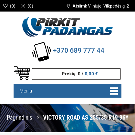
(
0
)
(
0
)
Atsiimk Vilniuje: Vilkpedės g. 2
+370 689 777 44
Prekių:
0
/
0,00 €
Meniu
Pagrindinis
VICTORY ROAD AS 255/35 R19 96Y