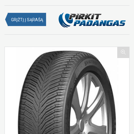
GRĮŽTĮ Į SĄRAŠĄ