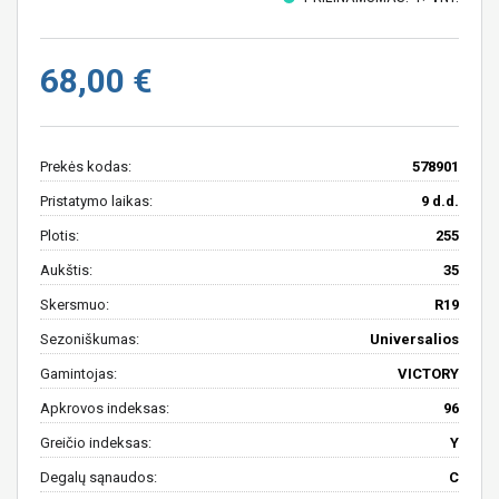
68,00 €
Prekės kodas:
578901
Pristatymo laikas:
9 d.d.
Plotis:
255
Aukštis:
35
Skersmuo:
R19
Sezoniškumas:
Universalios
Gamintojas:
VICTORY
Apkrovos indeksas:
96
Greičio indeksas:
Y
Degalų sąnaudos:
C