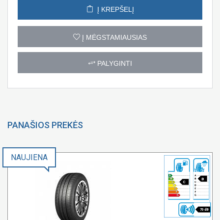
Į KREPŠELĮ
Į MĖGSTAMIAUSIAS
PALYGINTI
PANAŠIOS PREKĖS
NAUJIENA
B
C
70 dB