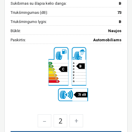
Sukibimas su šlapia kelio danga:
B
Triukšmingumas (dB):
73
Triukšmingumo lygis:
B
Būklė:
Naujos
Paskirtis:
Automobiliams
B
C
73 dB
–
+