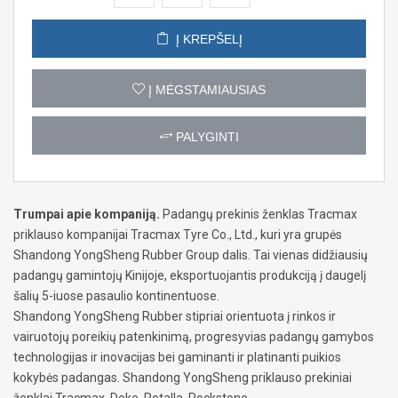
Į KREPŠELĮ
Į MĖGSTAMIAUSIAS
PALYGINTI
Trumpai apie kompaniją.
Padangų prekinis ženklas Tracmax
priklauso kompanijai Tracmax Tyre Co., Ltd., kuri yra grupės
Shandong YongSheng Rubber Group dalis. Tai vienas didžiausių
padangų gamintojų Kinijoje, eksportuojantis produkciją į daugelį
šalių 5-iuose pasaulio kontinentuose.
Shandong YongSheng Rubber stipriai orientuota į rinkos ir
vairuotojų poreikių patenkinimą, progresyvias padangų gamybos
technologijas ir inovacijas bei gaminanti ir platinanti puikios
kokybės padangas. Shandong YongSheng priklauso prekiniai
ženklai Tracmax, Deke, Rotalla, Rockstone.