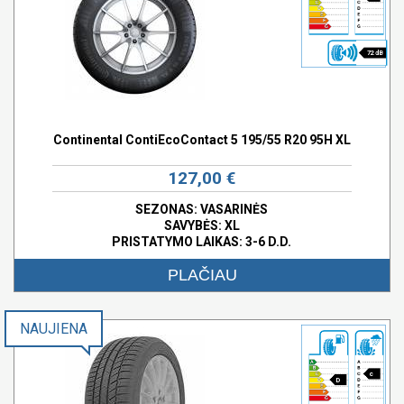
72 dB
Continental ContiEcoContact 5 195/55 R20 95H XL
127,00 €
SEZONAS: VASARINĖS
SAVYBĖS:
XL
PRISTATYMO LAIKAS: 3-6 D.D.
PLAČIAU
NAUJIENA
c
D