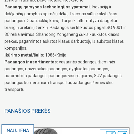
Padangų gamybos technologijos ypatumai.
Inovacijų ir
didėjančių gamybos apimčių dėka, Tracmax siūlo kokybiškas
padangos už patrauklią kainą. Tai puiki alternatyva daugeliui
brangių prekinių ženklų. Padangos sertifikuotos pagal ISO 9001 ir
3C reikalavimus. Shandong Yongsheng šūkis - aukštos klasės
prekės, pagamintos aukštos klasės darbuotojų iš aukštos klasės
kompanijos.
Įkūrimo metai/šalis:
1986/Kinija
Padangos ir asortimentas:
vasarinės padangos, žieminės
padangos, universalios padangos, dygliuotos padangos,
automobilių padangos, padangos visureigiams, SUV padangos,
padangos komerciniam transportui, padangos žemės ūkio
transportui.
PANAŠIOS PREKĖS
NAUJIENA