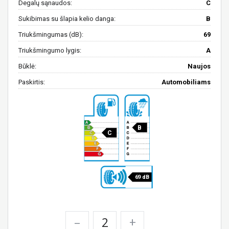
Degalų sąnaudos:
C
Sukibimas su šlapia kelio danga:
B
Triukšmingumas (dB):
69
Triukšmingumo lygis:
A
Būklė:
Naujos
Paskirtis:
Automobiliams
B
C
69 dB
–
+