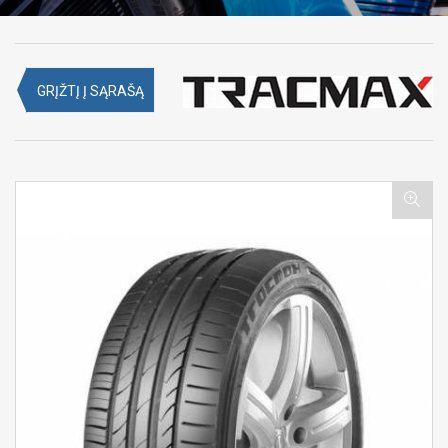
GRĮŽTĮ Į SĄRAŠĄ