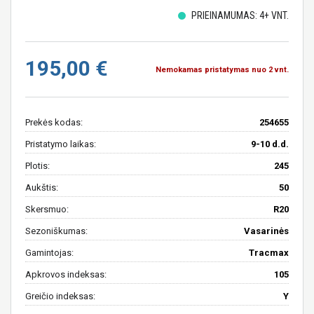
PRIEINAMUMAS: 4+ VNT.
195,00 €
Nemokamas pristatymas nuo 2 vnt.
Prekės kodas:
254655
Pristatymo laikas:
9-10 d.d.
Plotis:
245
Aukštis:
50
Skersmuo:
R20
Sezoniškumas:
Vasarinės
Gamintojas:
Tracmax
Apkrovos indeksas:
105
Greičio indeksas:
Y