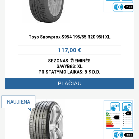
71 dB
Toyo Snowprox S954 195/55 R20 95H XL
117,00 €
SEZONAS: ŽIEMINĖS
SAVYBĖS:
XL
PRISTATYMO LAIKAS: 8-9 D.D.
PLAČIAU
NAUJIENA
A
C
68 dB