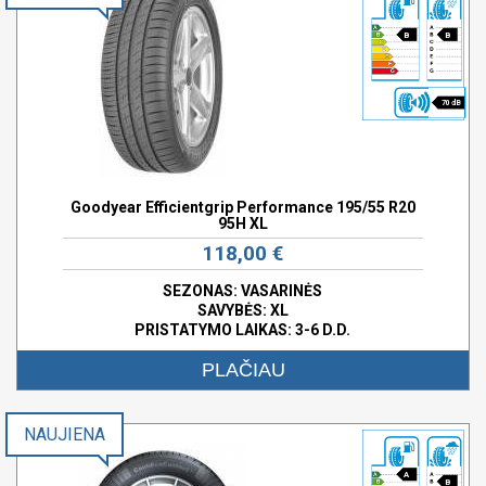
B
B
70 dB
Goodyear Efficientgrip Performance 195/55 R20
95H XL
118,00 €
SEZONAS: VASARINĖS
SAVYBĖS:
XL
PRISTATYMO LAIKAS: 3-6 D.D.
PLAČIAU
NAUJIENA
A
B