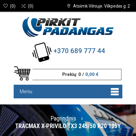
(
0
)
(
0
)
Atsiimk Vilniuje: Vilkpedės g. 2
+370 689 777 44
Prekių:
0
/
0,00 €
Meniu
Pagrindinis
TRACMAX X-PRIVILO TX3 245/50 R20 105Y