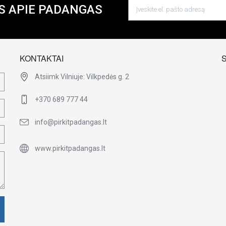
S APIE PADANGAS
KONTAKTAI
Atsiimk Vilniuje: Vilkpedės g. 2
+370 689 777 44
info@pirkitpadangas.lt
www.pirkitpadangas.lt