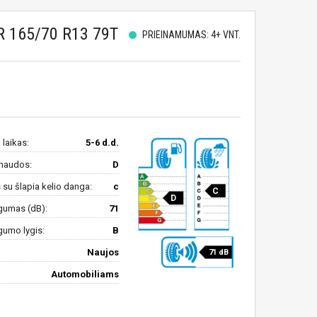
 165/70 R13 79T
PRIEINAMUMAS: 4+ VNT.
 laikas:
5-6 d.d.
naudos:
D
su šlapia kelio danga:
c
C
D
gumas (dB):
71
gumo lygis:
B
Naujos
71 dB
Automobiliams