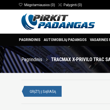
Mėgstamiausios
(
0
)
Palyginti
(
0
)
PAGRINDINIS
AUTOMOBILIŲ PADANGOS
VASARINĖS
Pagrindinis
TRACMAX X-PRIVILO TRAC SA
GRĮŽTĮ Į SĄRAŠĄ