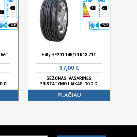
c
C
c
e
71 dB
70 dB
 66T
Hifly HF201 145/70 R13 71T
37,00 €
SEZONAS: VASARINĖS
D.D.
PRISTATYMO LAIKAS: 10 D.D.
PLAČIAU