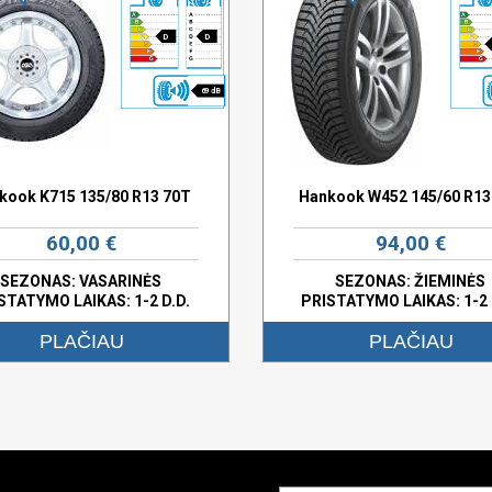
D
D
69 dB
kook K715 135/80 R13 70T
Hankook W452 145/60 R13
60,00 €
94,00 €
SEZONAS: VASARINĖS
SEZONAS: ŽIEMINĖS
STATYMO LAIKAS: 1-2 D.D.
PRISTATYMO LAIKAS: 1-2 
PLAČIAU
PLAČIAU