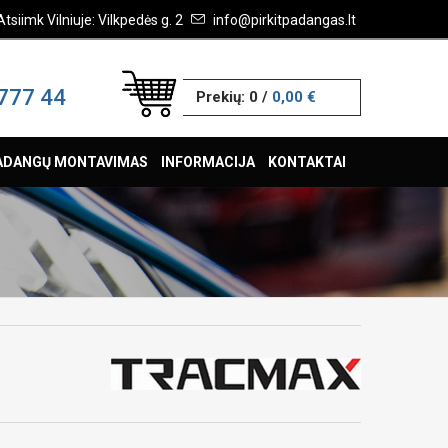
Atsiimk Vilniuje: Vilkpedės g. 2
info@pirkitpadangas.lt
777 44
Prekių:
0
/
0,00 €
ADANGŲ MONTAVIMAS
INFORMACIJA
KONTAKTAI