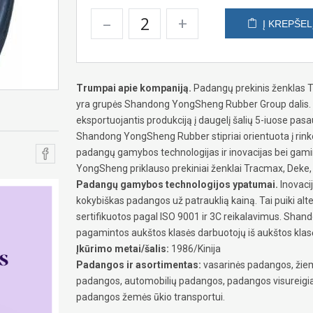
–
+
Į KREPŠEL
Trumpai apie kompaniją.
Padangų prekinis ženklas Tr
yra grupės Shandong YongSheng Rubber Group dalis. Ta
eksportuojantis produkciją į daugelį šalių 5-iuose pasa
Shandong YongSheng Rubber stipriai orientuota į rinko
padangų gamybos technologijas ir inovacijas bei gami
YongSheng priklauso prekiniai ženklai Tracmax, Deke, 
Padangų gamybos technologijos ypatumai.
Inovaci
kokybiškas padangos už patrauklią kainą. Tai puiki al
sertifikuotos pagal ISO 9001 ir 3C reikalavimus. Shan
pagamintos aukštos klasės darbuotojų iš aukštos klas
Įkūrimo metai/šalis:
1986/Kinija
Padangos ir asortimentas:
vasarinės padangos, žiem
padangos, automobilių padangos, padangos visureig
padangos žemės ūkio transportui.