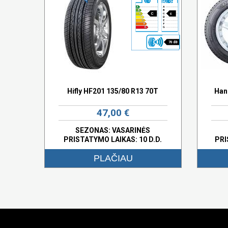
C
c
70 dB
Hifly HF201 135/80 R13 70T
Han
47,00 €
SEZONAS: VASARINĖS
PRISTATYMO LAIKAS: 10 D.D.
PRI
PLAČIAU