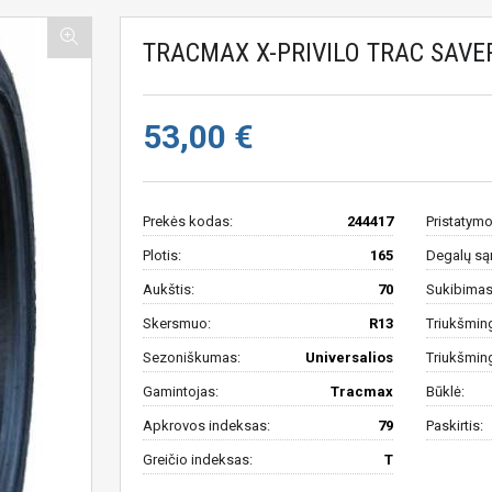
TRACMAX X-PRIVILO TRAC SAVER
53,00 €
Prekės kodas:
244417
Pristatymo
Plotis:
165
Degalų są
Aukštis:
70
Sukibimas 
Skersmuo:
R13
Triukšmin
Sezoniškumas:
Universalios
Triukšmin
Gamintojas:
Tracmax
Būklė:
Apkrovos indeksas:
79
Paskirtis:
Greičio indeksas:
T