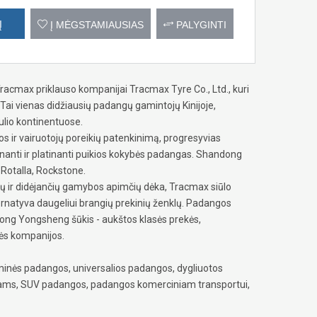
Į
Į MĖGSTAMIAUSIAS
PALYGINTI
acmax priklauso kompanijai Tracmax Tyre Co., Ltd., kuri
i vienas didžiausių padangų gamintojų Kinijoje,
ulio kontinentuose.
s ir vairuotojų poreikių patenkinimą, progresyvias
nanti ir platinanti puikios kokybės padangas. Shandong
Rotalla, Rockstone.
jų ir didėjančių gamybos apimčių dėka, Tracmax siūlo
ternatyva daugeliui brangių prekinių ženklų. Padangos
dong Yongsheng šūkis - aukštos klasės prekės,
ės kompanijos.
inės padangos, universalios padangos, dygliuotos
iams, SUV padangos, padangos komerciniam transportui,