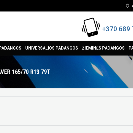
+370 689 
 PADANGOS
UNIVERSALIOS PADANGOS
ŽIEMINĖS PADANGOS
P
VER 165/70 R13 79T