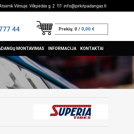
Atsiimk Vilniuje: Vilkpedės g. 2
info@pirkitpadangas.lt
777 44
Prekių:
0
/
0,00 €
ADANGŲ MONTAVIMAS
INFORMACIJA
KONTAKTAI