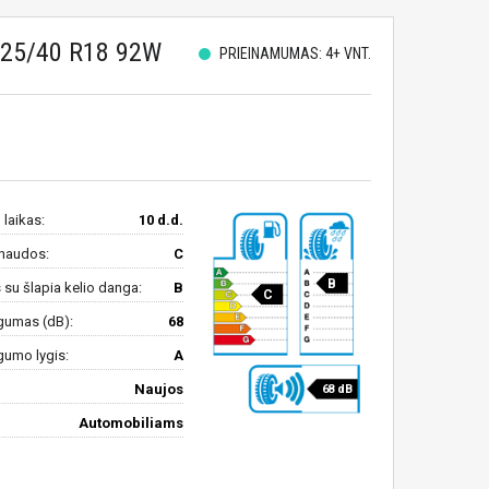
225/40 R18 92W
PRIEINAMUMAS: 4+ VNT.
 laikas:
10 d.d.
naudos:
C
B
su šlapia kelio danga:
B
C
gumas (dB):
68
gumo lygis:
A
Naujos
68 dB
Automobiliams