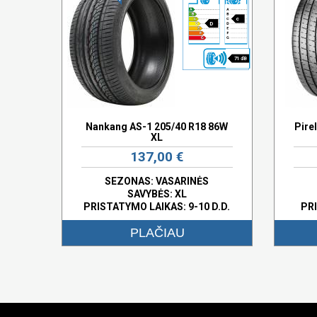
c
D
71 dB
Nankang AS-1 205/40 R18 86W
Pire
XL
137,00 €
SEZONAS: VASARINĖS
SAVYBĖS:
XL
PRISTATYMO LAIKAS: 9-10 D.D.
PRI
PLAČIAU