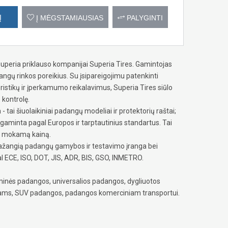
Į
Į MĖGSTAMIAUSIAS
PALYGINTI
uperia priklauso kompanijai Superia Tires. Gamintojas
dangų rinkos poreikius. Su įsipareigojimu patenkinti
stikų ir įperkamumo reikalavimus, Superia Tires siūlo
 kontrolę.
- tai šiuolaikiniai padangų modeliai ir protektorių raštai;
agaminta pagal Europos ir tarptautinius standartus. Tai
už mokamą kainą.
 pažangią padangų gamybos ir testavimo įranga bei
al ECE, ISO, DOT, JIS, ADR, BIS, GSO, INMETRO.
inės padangos, universalios padangos, dygliuotos
iams, SUV padangos, padangos komerciniam transportui.