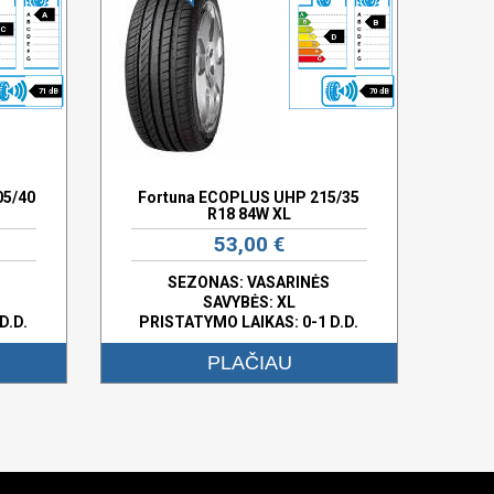
A
B
C
D
71 dB
70 dB
05/40
Fortuna ECOPLUS UHP 215/35
R18 84W XL
53,00 €
SEZONAS: VASARINĖS
SAVYBĖS:
XL
D.D.
PRISTATYMO LAIKAS: 0-1 D.D.
PLAČIAU