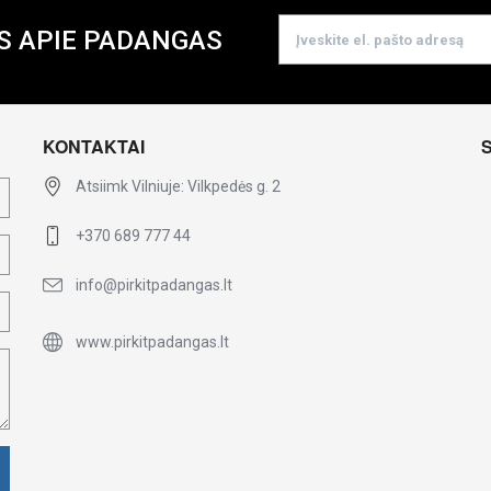
S APIE PADANGAS
KONTAKTAI
Atsiimk Vilniuje: Vilkpedės g. 2
+370 689 777 44
info@pirkitpadangas.lt
www.pirkitpadangas.lt