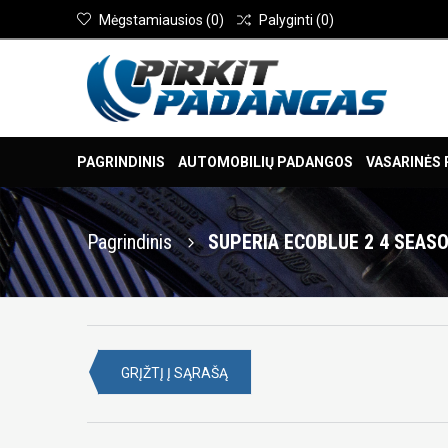
Mėgstamiausios
(
0
)
Palyginti
(
0
)
PAGRINDINIS
AUTOMOBILIŲ PADANGOS
VASARINĖS
Pagrindinis
SUPERIA ECOBLUE 2 4 SEASO
GRĮŽTĮ Į SĄRAŠĄ