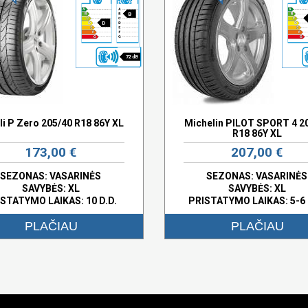
B
D
72 dB
lli P Zero 205/40 R18 86Y XL
Michelin PILOT SPORT 4 2
R18 86Y XL
173,00 €
207,00 €
SEZONAS: VASARINĖS
SEZONAS: VASARINĖS
SAVYBĖS:
XL
SAVYBĖS:
XL
STATYMO LAIKAS: 10 D.D.
PRISTATYMO LAIKAS: 5-6 
PLAČIAU
PLAČIAU