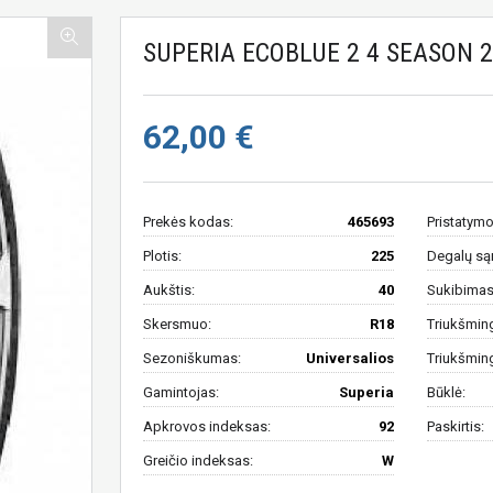
SUPERIA ECOBLUE 2 4 SEASON 
62,00 €
Prekės kodas:
465693
Pristatymo
Plotis:
225
Degalų są
Aukštis:
40
Sukibimas 
Skersmuo:
R18
Triukšmin
Sezoniškumas:
Universalios
Triukšmin
Gamintojas:
Superia
Būklė:
Apkrovos indeksas:
92
Paskirtis:
Greičio indeksas:
W