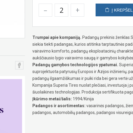
–
+
Į KREPŠEL
Trumpai apie kompaniją.
Padangų prekinis ženklas S
siekia tiekti padangas, kurios atitinka tarptautinės pa
vairavimo komforto, padangų eksploatacinių charakteri
aukščiausio lygio vairavimo saugą ir gamybos kokybės
Padangų gamybos technologijos ypatumai.
Superia 
suprojektuota patyrusių Europos ir Azijos inžinierių; p
padangų ilgaamžiškumas ir puiki rida bei gera vertė 
Kompanija Superia Tires nuolat plečiasi, investuoja į
šiuolaikines technologijas. Produkcija sertifikuota pag
Įkūrimo metai/šalis:
1994/Kinija
Padangos ir asortimentas:
vasarinės padangos, žiem
padangos, automobilių padangos, padangos visureig