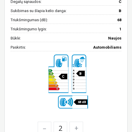
Degalų sąnaudos:
C
Sukibimas su šlapia kelio danga:
B
Triukšmingumas (dB):
68
Triukšmingumo lygis:
1
Būklė:
Naujos
Paskirtis:
Automobiliams
B
C
68 dB
–
+