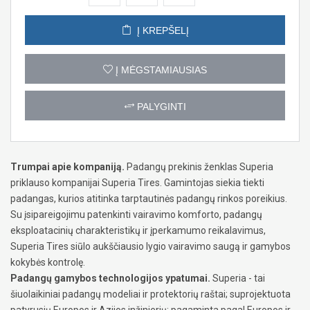
Į KREPŠELĮ
Į MĖGSTAMIAUSIAS
PALYGINTI
Trumpai apie kompaniją.
Padangų prekinis ženklas Superia
priklauso kompanijai Superia Tires. Gamintojas siekia tiekti
padangas, kurios atitinka tarptautinės padangų rinkos poreikius.
Su įsipareigojimu patenkinti vairavimo komforto, padangų
eksploatacinių charakteristikų ir įperkamumo reikalavimus,
Superia Tires siūlo aukščiausio lygio vairavimo saugą ir gamybos
kokybės kontrolę.
Padangų gamybos technologijos ypatumai.
Superia - tai
šiuolaikiniai padangų modeliai ir protektorių raštai; suprojektuota
patyrusių Europos ir Azijos inžinierių; pagaminta pagal Europos ir