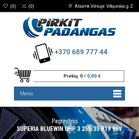
(
0
)
(
0
)
Atsiimk Vilniuje: Vilkpedės g. 2
+370 689 777 44
Prekių:
0
/
0,00 €
Meniu
Pagrindinis
SUPERIA BLUEWIN UHP 3 255/35 R19 96V