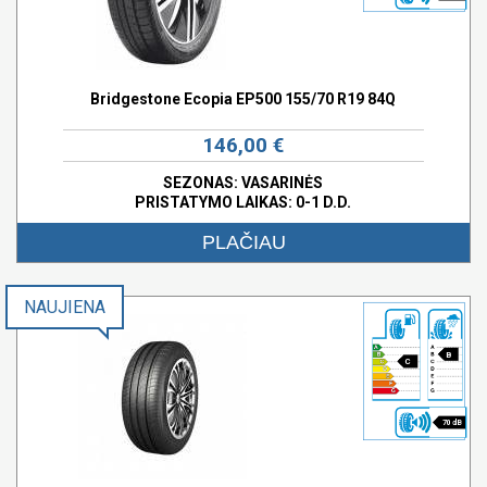
Bridgestone Ecopia EP500 155/70 R19 84Q
146,00 €
SEZONAS: VASARINĖS
PRISTATYMO LAIKAS: 0-1 D.D.
PLAČIAU
NAUJIENA
B
C
70 dB