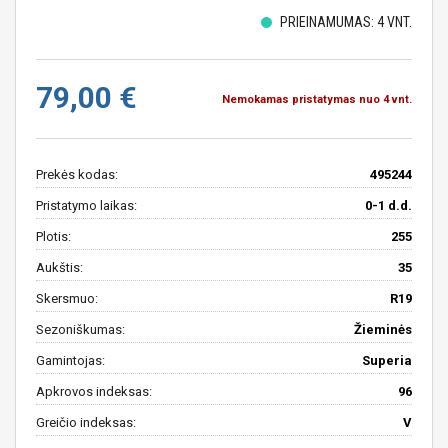
PRIEINAMUMAS: 4 VNT.
79,00 €
Nemokamas pristatymas nuo 4 vnt.
Prekės kodas:
495244
Pristatymo laikas:
0-1 d.d.
Plotis:
255
Aukštis:
35
Skersmuo:
R19
Sezoniškumas:
Žieminės
Gamintojas:
Superia
Apkrovos indeksas:
96
Greičio indeksas:
V