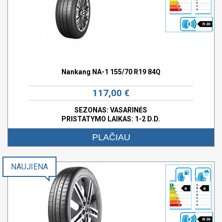
70 dB
Nankang NA-1 155/70 R19 84Q
117,00 €
SEZONAS: VASARINĖS
PRISTATYMO LAIKAS: 1-2 D.D.
PLAČIAU
NAUJIENA
B
B
69 dB