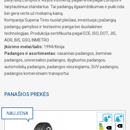
tarptautinius standartus. Tai padangų ilgaamžiškumas ir puiki rida
bei gera vertė už mokamą kainą.
Kompanija Superia Tires nuolat plečiasi, investuoja į pažangią
padangų gamybos ir testavimo įranga bei šiuolaikines
technologijas. Produkcija sertifikuota pagal ECE, ISO, DOT, JIS,
ADR, BIS, GSO, INMETRO.
Įkūrimo metai/šalis:
1994/Kinija
Padangos ir asortimentas:
vasarinės padangos, žieminės
padangos, universalios padangos, dygliuotos padangos,
automobilių padangos, padangos visureigiams, SUV padangos,
padangos komerciniam transportui.
PANAŠIOS PREKĖS
NAUJIENA
B
C