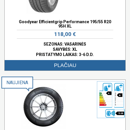
Goodyear Efficientgrip Performance 195/55 R20
95H XL
118,00 €
SEZONAS: VASARINĖS
SAVYBĖS:
XL
PRISTATYMO LAIKAS: 3-6 D.D.
PLAČIAU
NAUJIENA
A
B
72 dB