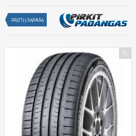
GRĮŽTĮ Į SĄRAŠĄ