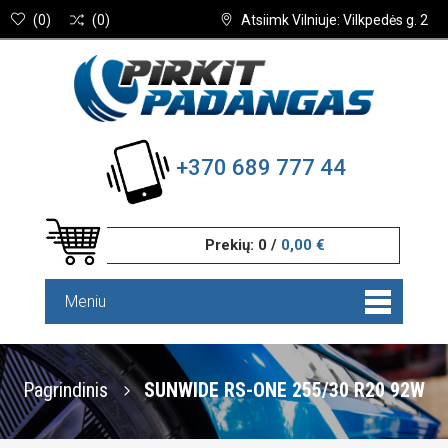
(
0
)
(
0
)
Atsiimk Vilniuje: Vilkpedės g. 2
+370 689 777 44
Prekių:
0
/
0,00 €
Meniu
Pagrindinis
SUNWIDE RS-ONE 255/30 R20 92W