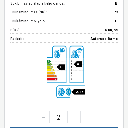
Sukibimas su šlapia kelio danga:
B
Triukšmingumas (dB):
73
Triukšmingumo lygis:
B
Būklė:
Naujos
Paskirtis:
Automobiliams
B
C
73 dB
–
+