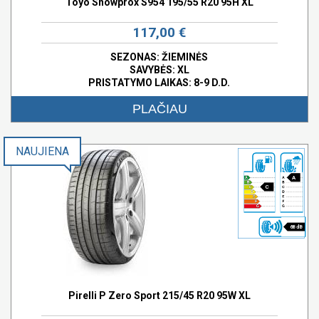
Toyo Snowprox S954 195/55 R20 95H XL
117,00 €
SEZONAS: ŽIEMINĖS
SAVYBĖS:
XL
PRISTATYMO LAIKAS: 8-9 D.D.
PLAČIAU
NAUJIENA
A
C
68 dB
Pirelli P Zero Sport 215/45 R20 95W XL