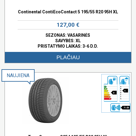
Continental ContiEcoContact 5 195/55 R20 95H XL
127,00 €
SEZONAS: VASARINĖS
SAVYBĖS:
XL
PRISTATYMO LAIKAS: 3-6 D.D.
PLAČIAU
NAUJIENA
c
D
71 dB