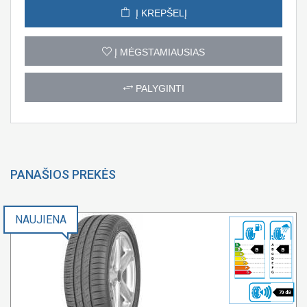
Į KREPŠELĮ
Į MĖGSTAMIAUSIAS
PALYGINTI
PANAŠIOS PREKĖS
NAUJIENA
B
B
70 dB