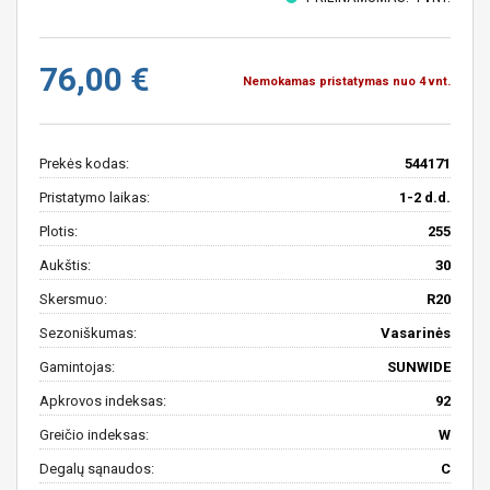
76,00 €
Nemokamas pristatymas nuo 4 vnt.
Prekės kodas:
544171
Pristatymo laikas:
1-2 d.d.
Plotis:
255
Aukštis:
30
Skersmuo:
R20
Sezoniškumas:
Vasarinės
Gamintojas:
SUNWIDE
Apkrovos indeksas:
92
Greičio indeksas:
W
Degalų sąnaudos:
C