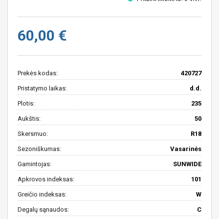
60,00 €
Prekės kodas:
420727
Pristatymo laikas:
d.d.
Plotis:
235
Aukštis:
50
Skersmuo:
R18
Sezoniškumas:
Vasarinės
Gamintojas:
SUNWIDE
Apkrovos indeksas:
101
Greičio indeksas:
W
Degalų sąnaudos:
C