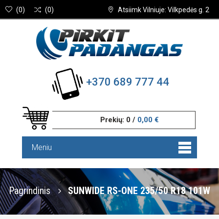
(
0
)
(
0
)
Atsiimk Vilniuje: Vilkpedės g. 2
+370 689 777 44
Prekių:
0
/
0,00 €
Meniu
Pagrindinis
SUNWIDE RS-ONE 235/50 R18 101W