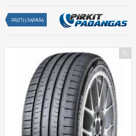
GRĮŽTĮ Į SĄRAŠĄ