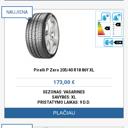
NAUJIENA
B
D
72 dB
Pirelli P Zero 205/40 R18 86Y XL
173,00 €
SEZONAS: VASARINĖS
SAVYBĖS:
XL
PRISTATYMO LAIKAS: 9 D.D.
PLAČIAU