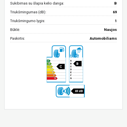
Sukibimas su šlapia kelio danga:
B
Triukšmingumas (dB):
69
Triukšmingumo lygis:
1
Būklė:
Naujos
Paskirtis:
Automobiliams
B
C
69 dB