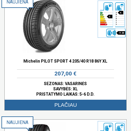
NAUJIENA
A
C
71 dB
Michelin PILOT SPORT 4 205/40 R18 86Y XL
207,00 €
SEZONAS: VASARINĖS
SAVYBĖS:
XL
PRISTATYMO LAIKAS: 5-6 D.D.
PLAČIAU
NAUJIENA