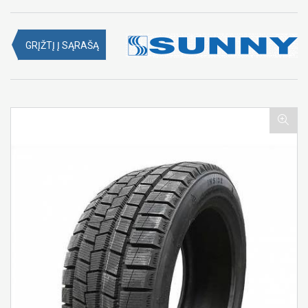
GRĮŽTĮ Į SĄRAŠĄ