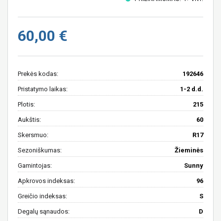
60,00 €
Prekės kodas:
192646
Pristatymo laikas:
1-2 d.d.
Plotis:
215
Aukštis:
60
Skersmuo:
R17
Sezoniškumas:
Žieminės
Gamintojas:
Sunny
Apkrovos indeksas:
96
Greičio indeksas:
S
Degalų sąnaudos:
D