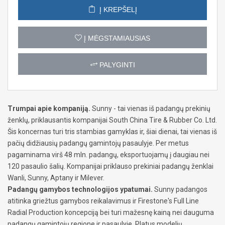
Į KREPŠELĮ
Į MĖGSTAMIAUSIAS
PALYGINTI
Trumpai apie kompaniją.
Sunny - tai vienas iš padangų prekinių
ženklų, priklausantis kompanijai South China Tire & Rubber Co. Ltd.
Šis koncernas turi tris stambias gamyklas ir, šiai dienai, tai vienas iš
pačių didžiausių padangų gamintojų pasaulyje. Per metus
pagaminama virš 48 mln. padangų, eksportuojamų į daugiau nei
120 pasaulio šalių. Kompanijai priklauso prekiniai padangų ženklai
Wanli, Sunny, Aptany ir Milever.
Padangų gamybos technologijos ypatumai.
Sunny padangos
atitinka griežtus gamybos reikalavimus ir Firestone's Full Line
Radial Production koncepciją bei turi mažesnę kainą nei dauguma
padangų gamintojų regione ir pasaulyje. Platus modelių