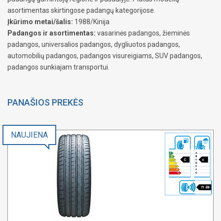
asortimentas skirtingose padangų kategorijose.
Įkūrimo metai/šalis:
1988/Kinija
Padangos ir asortimentas:
vasarinės padangos, žieminės
padangos, universalios padangos, dygliuotos padangos,
automobilių padangos, padangos visureigiams, SUV padangos,
padangos sunkiajam transportui.
PANAŠIOS PREKĖS
NAUJIENA
C
c
71 dB