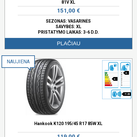
81V XL
151,00 €
SEZONAS: VASARINĖS
SAVYBĖS:
XL
PRISTATYMO LAIKAS: 3-6 D.D.
PLAČIAU
NAUJIENA
A
D
71 dB
Hankook K120 195/45 R17 85W XL
119,00 €