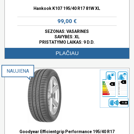
Hankook K107 195/40 R17 81W XL
99,00 €
SEZONAS: VASARINĖS
SAVYBĖS:
XL
PRISTATYMO LAIKAS: 9 D.D.
PLAČIAU
NAUJIENA
A
B
71 dB
Goodyear Efficientgrip Performance 195/40 R17