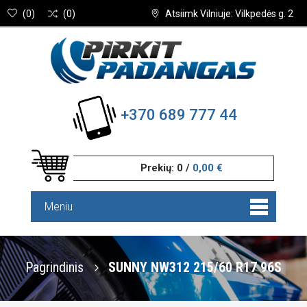
(
0
)
(
0
)
Atsiimk Vilniuje: Vilkpedės g. 2
+370 689 777 44
Prekių:
0
/
0,00 €
Meniu
Pagrindinis
SUNNY NW312 215/60 R17 96S