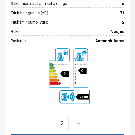
Sukibimas su šlapia kelio danga:
c
Triukšmingumas (dB):
71
Triukšmingumo lygis:
2
Būklė:
Naujos
Paskirtis:
Automobiliams
C
D
71 dB
–
+