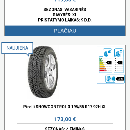
SEZONAS: VASARINĖS
SAVYBĖS:
XL
PRISTATYMO LAIKAS: 9 D.D.
PLAČIAU
NAUJIENA
C
c
72 dB
Pirelli SNOWCONTROL 3 195/55 R17 92H XL
173,00 €
SEZONAS: ŽIEMINĖS