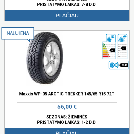
PRISTATYMO LAIKAS: 7-8 D.D.
PLAČIAU
NAUJIENA
c
D
69 dB
Maxxis WP-05 ARCTIC TREKKER 145/65 R15 72T
56,00 €
SEZONAS: ŽIEMINĖS
PRISTATYMO LAIKAS: 1-2 D.D.
PLAČIAU