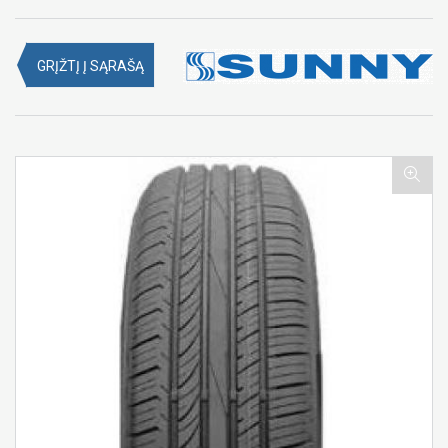
GRĮŽTĮ Į SĄRAŠĄ