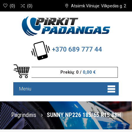
(
0
)
(
0
)
Atsiimk Vilniuje: Vilkpedės g. 2
+370 689 777 44
Prekių:
0
/
0,00 €
Meniu
Pagrindinis
SUNNY NP226 185/65 R15 88H