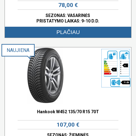
78,00 €
SEZONAS: VASARINĖS
PRISTATYMO LAIKAS: 9-10 D.D.
PLAČIAU
NAUJIENA
c
e
71 dB
Hankook W452 135/70 R15 70T
107,00 €
SEZONAS: ŽIEMINĖS