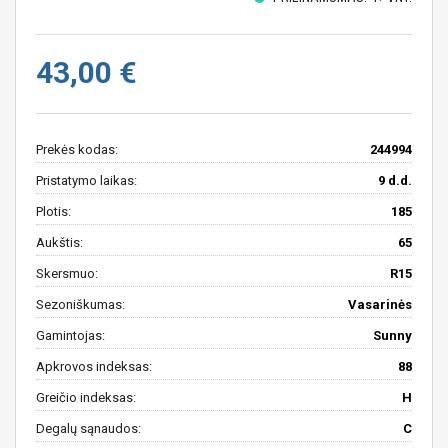
43,00 €
Prekės kodas:
244994
Pristatymo laikas:
9 d.d.
Plotis:
185
Aukštis:
65
Skersmuo:
R15
Sezoniškumas:
Vasarinės
Gamintojas:
Sunny
Apkrovos indeksas:
88
Greičio indeksas:
H
Degalų sąnaudos:
C