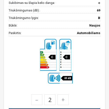
Sukibimas su šlapia kelio danga:
c
Triukšmingumas (dB):
69
Triukšmingumo lygis:
B
Būklė:
Naujos
Paskirtis:
Automobiliams
C
C
69 dB
–
+