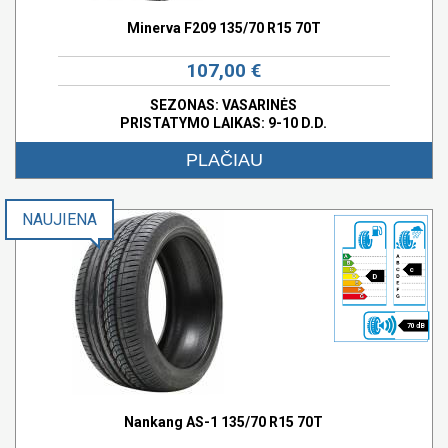
Minerva F209 135/70 R15 70T
107,00 €
SEZONAS: VASARINĖS
PRISTATYMO LAIKAS: 9-10 D.D.
PLAČIAU
NAUJIENA
c
D
70 dB
Nankang AS-1 135/70 R15 70T