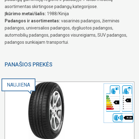
asortimentas skirtingose padangų kategorijose.
Įkūrimo metai/šalis:
1988/Kinija
Padangos ir asortimentas:
vasarinės padangos, žieminės
padangos, universalios padangos, dygliuotos padangos,
automobilių padangos, padangos visureigiams, SUV padangos,
padangos sunkiajam transportui.
PANAŠIOS PREKĖS
NAUJIENA
c
D
70 dB