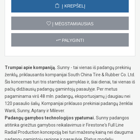
Į KREPŠELĮ
Į MĖGSTAMIAUSIAS
PALYGINTI
Trumpai apie kompaniją.
Sunny - tai vienas iš padangų prekinių
ženklų, priklausantis kompanijai South China Tire & Rubber Co. Ltd.
Šis koncernas turi tris stambias gamyklas ir, šiai dienai, tai vienas iš
pačių didžiausių padangų gamintojų pasaulyje. Per metus
pagaminama virš 48 mln. padangų, eksportuojamų į daugiau nei
120 pasaulio šalių. Kompanijai priklauso prekiniai padangų ženklai
Wanli, Sunny, Aptany ir Milever.
Padangų gamybos technologijos ypatumai.
Sunny padangos
atitinka griežtus gamybos reikalavimus ir Firestone's Full Line
Radial Production koncepciją bei turi mažesnę kainą nei dauguma
padangų gamintojų regione ir pasaulyje. Platus modelių