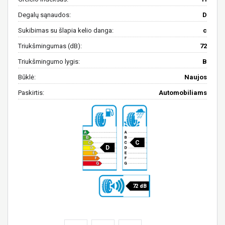
Degalų sąnaudos:
D
Sukibimas su šlapia kelio danga:
c
Triukšmingumas (dB):
72
Triukšmingumo lygis:
B
Būklė:
Naujos
Paskirtis:
Automobiliams
C
D
72 dB