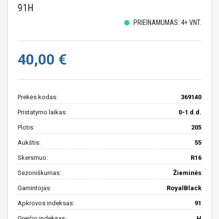
91H
PRIEINAMUMAS: 4+ VNT.
40,00 €
Prekės kodas:
369140
Pristatymo laikas:
0-1 d.d.
Plotis:
205
Aukštis:
55
Skersmuo:
R16
Sezoniškumas:
Žieminės
Gamintojas:
RoyalBlack
Apkrovos indeksas:
91
Greičio indeksas:
H