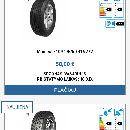
D
D
70 dB
Minerva F109 175/50 R16 77V
50,00 €
SEZONAS: VASARINĖS
PRISTATYMO LAIKAS: 10 D.D.
PLAČIAU
NAUJIENA
D
D