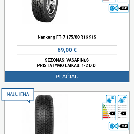
70 dB
Nankang FT-7 175/80 R16 91S
69,00 €
SEZONAS: VASARINĖS
PRISTATYMO LAIKAS: 1-2 D.D.
PLAČIAU
NAUJIENA
e
E
69 dB