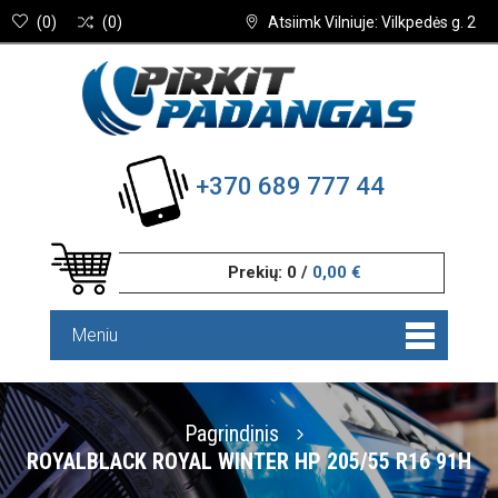
(
0
)
(
0
)
Atsiimk Vilniuje: Vilkpedės g. 2
+370 689 777 44
Prekių:
0
/
0,00 €
Meniu
Pagrindinis
ROYALBLACK ROYAL WINTER HP 205/55 R16 91H