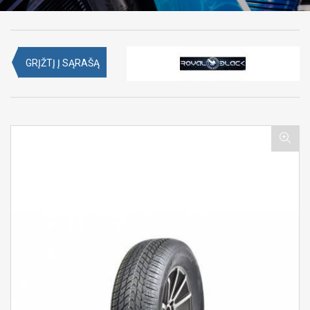
GRĮŽTĮ Į SĄRAŠĄ