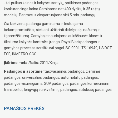
- tai puikus kainos ir kokybės santykį, patikimos padangos
konkurencinga kaina.Gaminama net 400 dydžių ir 35 raštų
modelių. Per metus eksportuojama virš 5 mln. padangų.
Čia kiekviena padanga gaminama ir testuojama
bekompromisiškai, siekiant užtikrinti didelę ridą, našumą ir
ilgaamžiškumą. Gamyboje naudojama aukščiausės klasės ir
tikslumo kokybės kontrolės įranga. Royal Blackpadangos ir
gamybos procesas sertifikuoti pagal ISO 9001, TS 16949, US DOT,
ECE, INMETRO, GCC.
Įkūrimo metai/šalis:
2011/Kinija
Padangos ir asortimentas:
vasarinės padangos, žieminės
padangos, universalios padangos, automobilių padangos,
padangos visureigiams, SUV padangos, padangos komerciniam
transportui, lengvųjų sunkvežimių padangos, autobusų padangos.
PANAŠIOS PREKĖS