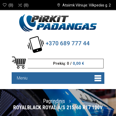
(
0
)
(
0
)
Atsiimk Vilniuje: Vilkpedės g. 2
+370 689 777 44
Prekių:
0
/
0,00 €
Meniu
Pagrindinis
ROYALBLACK ROYAL A/S 215/60 R17 100V