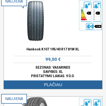
NAUJIENA
C
c
71 dB
Hankook K107 195/40 R17 81W XL
99,00 €
SEZONAS: VASARINĖS
SAVYBĖS:
XL
PRISTATYMO LAIKAS: 9 D.D.
PLAČIAU
NAUJIENA