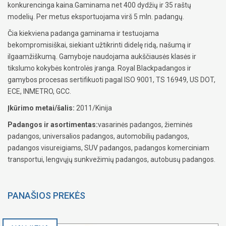
konkurencinga kaina.Gaminama net 400 dydžių ir 35 raštų
modelių. Per metus eksportuojama virš 5 mln. padangų.
Čia kiekviena padanga gaminama ir testuojama
bekompromisiškai, siekiant užtikrinti didelę ridą, našumą ir
ilgaamžiškumą. Gamyboje naudojama aukščiausės klasės ir
tikslumo kokybės kontrolės įranga. Royal Blackpadangos ir
gamybos procesas sertifikuoti pagal ISO 9001, TS 16949, US DOT,
ECE, INMETRO, GCC.
Įkūrimo metai/šalis:
2011/Kinija
Padangos ir asortimentas:
vasarinės padangos, žieminės
padangos, universalios padangos, automobilių padangos,
padangos visureigiams, SUV padangos, padangos komerciniam
transportui, lengvųjų sunkvežimių padangos, autobusų padangos.
PANAŠIOS PREKĖS