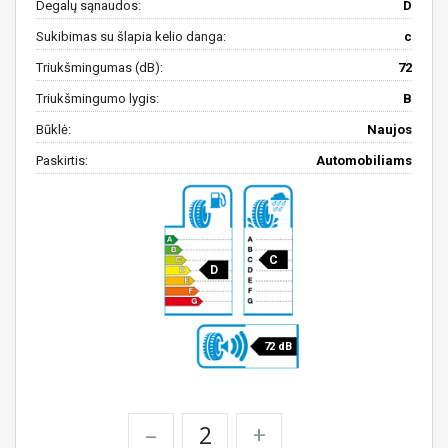
Degalų sąnaudos:
D
Sukibimas su šlapia kelio danga:
c
Triukšmingumas (dB):
72
Triukšmingumo lygis:
B
Būklė:
Naujos
Paskirtis:
Automobiliams
C
D
72 dB
–
+