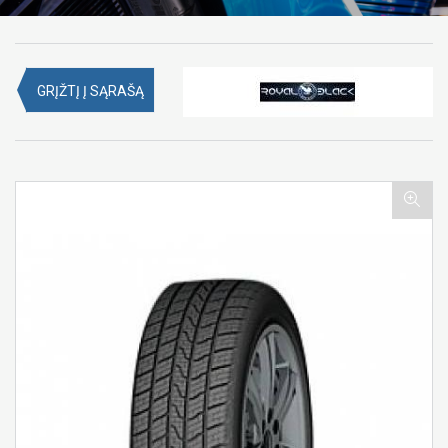
GRĮŽTĮ Į SĄRAŠĄ