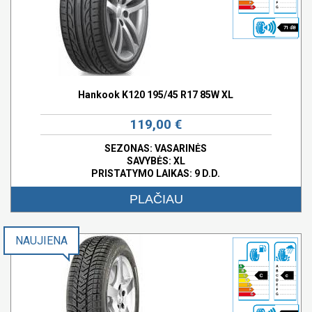
71 dB
Hankook K120 195/45 R17 85W XL
119,00 €
SEZONAS: VASARINĖS
SAVYBĖS:
XL
PRISTATYMO LAIKAS: 9 D.D.
PLAČIAU
NAUJIENA
C
c