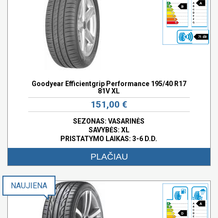
A
B
71 dB
Goodyear Efficientgrip Performance 195/40 R17
81V XL
151,00 €
SEZONAS: VASARINĖS
SAVYBĖS:
XL
PRISTATYMO LAIKAS: 3-6 D.D.
PLAČIAU
NAUJIENA
A
D