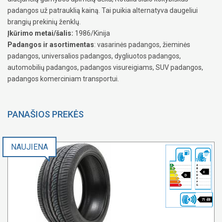
padangos už patrauklią kainą. Tai puikia alternatyva daugeliui
brangių prekinių ženklų.
Įkūrimo metai/šalis:
1986/Kinija
Padangos ir asortimentas
: vasarinės padangos, žieminės
padangos, universalios padangos, dygliuotos padangos,
automobilių padangos, padangos visureigiams, SUV padangos,
padangos komerciniam transportui.
PANAŠIOS PREKĖS
NAUJIENA
c
D
71 dB