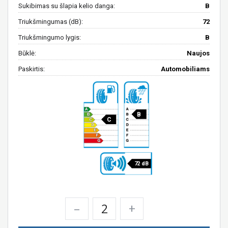
Sukibimas su šlapia kelio danga:
B
Triukšmingumas (dB):
72
Triukšmingumo lygis:
B
Būklė:
Naujos
Paskirtis:
Automobiliams
B
C
72 dB
–
+