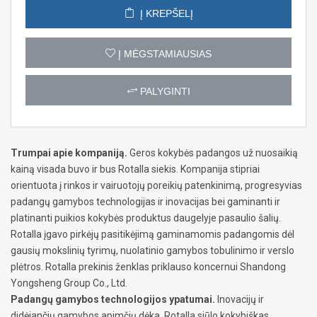
Į KREPŠELĮ
Į MĖGSTAMIAUSIAS
PALYGINTI
Trumpai apie kompaniją.
Geros kokybės padangos už nuosaikią
kainą visada buvo ir bus Rotalla siekis. Kompanija stipriai
orientuota į rinkos ir vairuotojų poreikių patenkinimą, progresyvias
padangų gamybos technologijas ir inovacijas bei gaminanti ir
platinanti puikios kokybės produktus daugelyje pasaulio šalių.
Rotalla įgavo pirkėjų pasitikėjimą gaminamomis padangomis dėl
gausių mokslinių tyrimų, nuolatinio gamybos tobulinimo ir verslo
plėtros. Rotalla prekinis ženklas priklauso koncernui Shandong
Yongsheng Group Co., Ltd.
Padangų gamybos technologijos ypatumai.
Inovacijų ir
didėjančių gamybos apimčių dėka, Rotalla siūlo kokybiškas