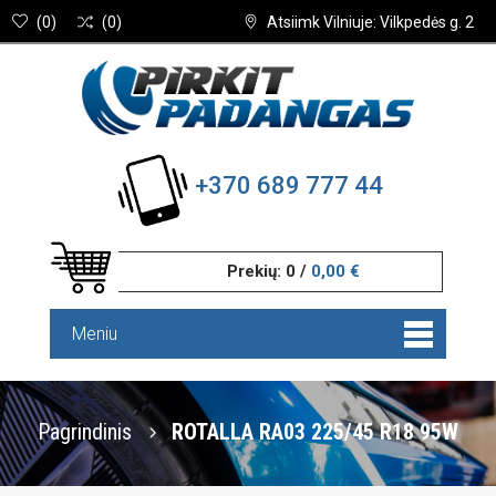
(
0
)
(
0
)
Atsiimk Vilniuje: Vilkpedės g. 2
+370 689 777 44
Prekių:
0
/
0,00 €
Meniu
Pagrindinis
ROTALLA RA03 225/45 R18 95W