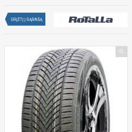
GRĮŽTĮ Į SĄRAŠĄ