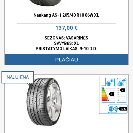
Nankang AS-1 205/40 R18 86W XL
137,00 €
SEZONAS: VASARINĖS
SAVYBĖS:
XL
PRISTATYMO LAIKAS: 9-10 D.D.
PLAČIAU
NAUJIENA
B
D
72 dB