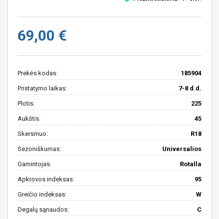
69,00 €
Prekės kodas:
185904
Pristatymo laikas:
7-8 d.d.
Plotis:
225
Aukštis:
45
Skersmuo:
R18
Sezoniškumas:
Universalios
Gamintojas:
Rotalla
Apkrovos indeksas:
95
Greičio indeksas:
W
Degalų sąnaudos:
C