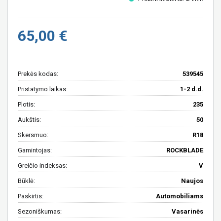
65,00 €
Prekės kodas:
539545
Pristatymo laikas:
1-2 d.d.
Plotis:
235
Aukštis:
50
Skersmuo:
R18
Gamintojas:
ROCKBLADE
Greičio indeksas:
V
Būklė:
Naujos
Paskirtis:
Automobiliams
Sezoniškumas:
Vasarinės