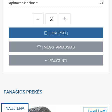
Apkrovos indeksas:
97
–
+
Į KREPŠELĮ
Į MĖGSTAMIAUSIAS
PALYGINTI
PANAŠIOS PREKĖS
NAUJIENA