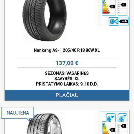
c
D
71 dB
Nankang AS-1 205/40 R18 86W XL
137,00 €
SEZONAS: VASARINĖS
SAVYBĖS:
XL
PRISTATYMO LAIKAS: 9-10 D.D.
PLAČIAU
NAUJIENA
B
D