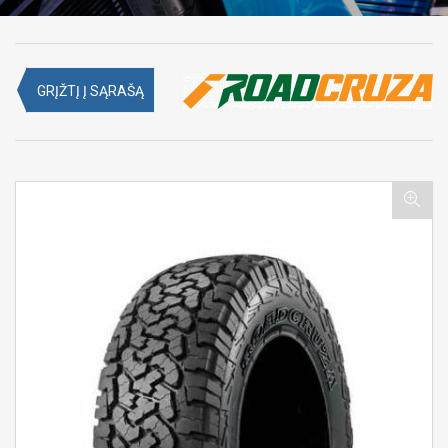
GRĮŽTĮ Į SĄRAŠĄ