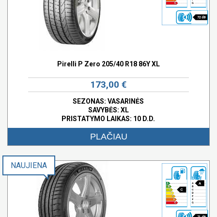
72 dB
Pirelli P Zero 205/40 R18 86Y XL
173,00 €
SEZONAS: VASARINĖS
SAVYBĖS:
XL
PRISTATYMO LAIKAS: 10 D.D.
PLAČIAU
NAUJIENA
A
C
71 dB