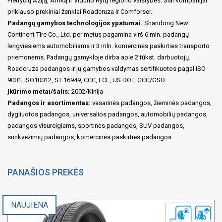
Pietryčių Aziją, Afriką ir Vidurio Rytų regiono valstybes. Šiai kompanijai
priklauso prekiniai ženklai Roadcruza ir Comforser.
Padangų gamybos technologijos ypatumai.
Shandong New
Continent Tire Co., Ltd. per metus pagamina virš 6 mln. padangų
lengviesiems automobiliams ir 3 mln. komercinės paskirties transporto
priemonėms. Padangų gamykloje dirba apie 2 tūkst. darbuotojų.
Roadcruza padangos ir jų gamybos valdymas sertifikuotos pagal ISO
9001, ISO10012, ST 16949, CCC, ECE, US DOT, GCC/GSO.
Įkūrimo metai/šalis:
2002/Kinija
Padangos ir asortimentas:
vasarinės padangos, žieminės padangos,
dygliuotos padangos, universalios padangos, automobilių padangos,
padangos visureigiams, sportinės padangos, SUV padangos,
sunkvežimių padangos, komercinės paskirties padangos.
PANAŠIOS PREKĖS
NAUJIENA