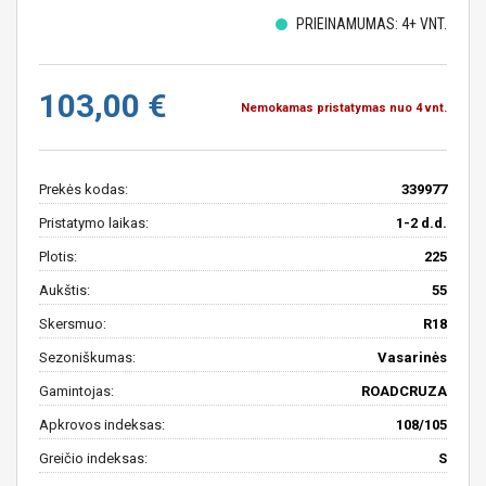
PRIEINAMUMAS: 4+ VNT.
103,00 €
Nemokamas pristatymas nuo 4 vnt.
Prekės kodas:
339977
Pristatymo laikas:
1-2 d.d.
Plotis:
225
Aukštis:
55
Skersmuo:
R18
Sezoniškumas:
Vasarinės
Gamintojas:
ROADCRUZA
Apkrovos indeksas:
108/105
Greičio indeksas:
S