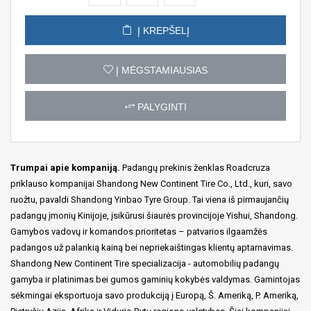
Į KREPŠELĮ
Į MĖGSTAMIAUSIAS
PALYGINTI
Trumpai apie kompaniją.
Padangų prekinis ženklas Roadcruza
priklauso kompanijai Shandong New Continent Tire Co., Ltd., kuri, savo
ruožtu, pavaldi Shandong Yinbao Tyre Group. Tai viena iš pirmaujančių
padangų įmonių Kinijoje, įsikūrusi šiaurės provincijoje Yishui, Shandong.
Gamybos vadovų ir komandos prioritetas – patvarios ilgaamžės
padangos už palankią kainą bei nepriekaištingas klientų aptarnavimas.
Shandong New Continent Tire specializacija - automobilių padangų
gamyba ir platinimas bei gumos gaminių kokybės valdymas. Gamintojas
sėkmingai eksportuoja savo produkciją į Europą, Š. Ameriką, P. Ameriką,