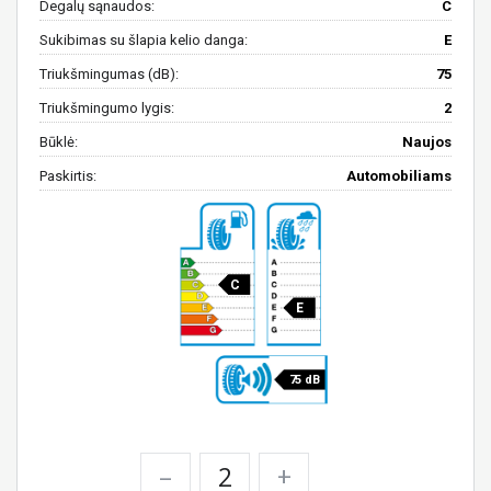
Degalų sąnaudos:
C
Sukibimas su šlapia kelio danga:
E
Triukšmingumas (dB):
75
Triukšmingumo lygis:
2
Būklė:
Naujos
Paskirtis:
Automobiliams
C
E
75 dB
–
+