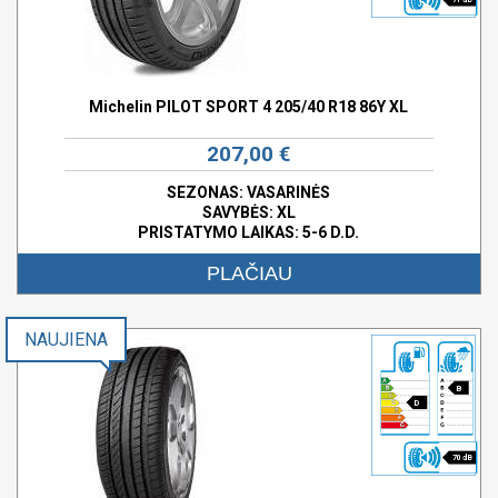
Michelin PILOT SPORT 4 205/40 R18 86Y XL
207,00 €
SEZONAS: VASARINĖS
SAVYBĖS:
XL
PRISTATYMO LAIKAS: 5-6 D.D.
PLAČIAU
NAUJIENA
B
D
70 dB