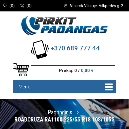
(
0
)
(
0
)
Atsiimk Vilniuje: Vilkpedės g. 2
+370 689 777 44
Prekių:
0
/
0,00 €
Meniu
Pagrindinis
ROADCRUZA RA1100 225/55 R18 108/105S