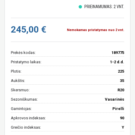
PRIEINAMUMAS: 2 VNT.
245,00 €
Nemokamas pristatymas nuo 2 vnt.
Prekės kodas:
189775
Pristatymo laikas:
1-2 d.d.
Plotis:
225
Aukštis:
35
Skersmuo:
R20
Sezoniškumas:
Vasarinės
Gamintojas:
Pirelli
Apkrovos indeksas:
90
Greičio indeksas:
Y