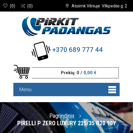
(
0
)
(
0
)
Atsiimk Vilniuje: Vilkpedės g. 2
+370 689 777 44
Prekių:
0
/
0,00 €
Meniu
Pagrindinis
PIRELLI P ZERO LUXURY 225/35 R20 90Y