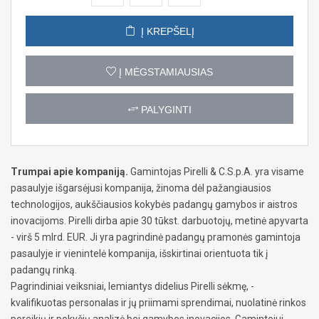
Į KREPŠELĮ
Į MĖGSTAMIAUSIAS
PALYGINTI
Trumpai apie kompaniją.
Gamintojas Pirelli & C.S.p.A. yra visame
pasaulyje išgarsėjusi kompanija, žinoma dėl pažangiausios
technologijos, aukščiausios kokybės padangų gamybos ir aistros
inovacijoms. Pirelli dirba apie 30 tūkst. darbuotojų, metinė apyvarta
- virš 5 mlrd. EUR. Ji yra pagrindinė padangų pramonės gamintoja
pasaulyje ir vienintelė kompanija, išskirtinai orientuota tik į
padangų rinką.
Pagrindiniai veiksniai, lemiantys didelius Pirelli sėkmę, -
kvalifikuotas personalas ir jų priimami sprendimai, nuolatinė rinkos
poreikių ir pokyčių analizė bei gamybos inovacijos. Gamintojui