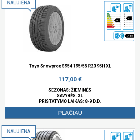
NAUJIENA
c
D
71 dB
Toyo Snowprox S954 195/55 R20 95H XL
117,00 €
SEZONAS: ŽIEMINĖS
SAVYBĖS:
XL
PRISTATYMO LAIKAS: 8-9 D.D.
PLAČIAU
NAUJIENA