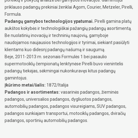
priklauso padangų prekiniai ženklai Agom, Courier, Metzeler, Pirelli,
Formula.
Padangų gamybos technologijos ypatumai.
Pirelli gamina platų
aukštos kokybės ir technologiškai pažangių padangų asortimentą.
Be nuolatinių inovacijų ir techninių naujovių, gamyboje
naudojamos naujausios technologijos ir tyrimai, siekiant pasiūlyti
klientams kuo didesnį padangų našumą ir saugumą.
Beje, 2011-2013 m. sezonais Formulės 1 bei pasaulio
supermotociklų čempionatų lenktynėse Pirelli buvo vienintelis
padangų tiekėjas, sėkmingai nukonkuravęs kitus padangų
gamintojus.
Įkūrimo metai/šalis:
1872/Italija
Padangos ir asortimentas:
vasarinės padangos, žieminės
padangos, universalios padangos, dygliuotos padangos,
automobilių padangos, padangos visureigiams, SUV padangos,
padangos sunkiajam transportui, motociklų padangos, dviračių
padangos, sportinių automobilių padangos.