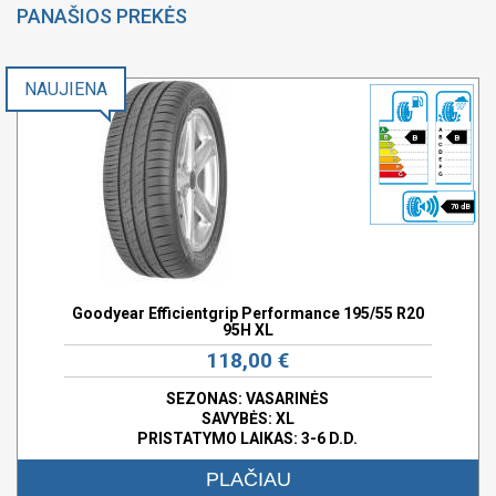
PANAŠIOS PREKĖS
NAUJIENA
B
B
70 dB
Goodyear Efficientgrip Performance 195/55 R20
95H XL
118,00 €
SEZONAS: VASARINĖS
SAVYBĖS:
XL
PRISTATYMO LAIKAS: 3-6 D.D.
PLAČIAU