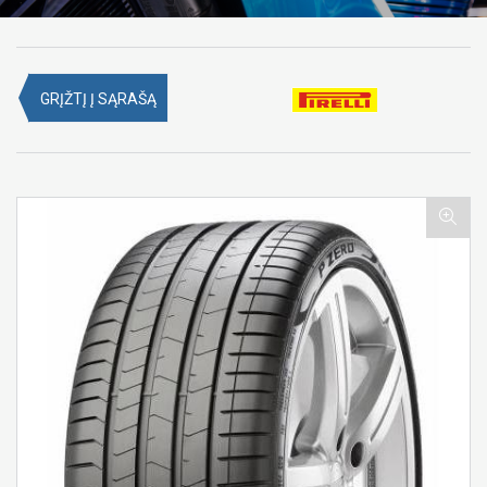
GRĮŽTĮ Į SĄRAŠĄ