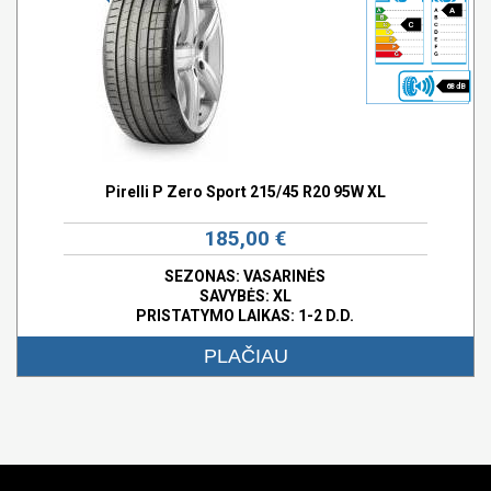
A
C
68 dB
Pirelli P Zero Sport 215/45 R20 95W XL
185,00 €
SEZONAS: VASARINĖS
SAVYBĖS:
XL
PRISTATYMO LAIKAS: 1-2 D.D.
PLAČIAU