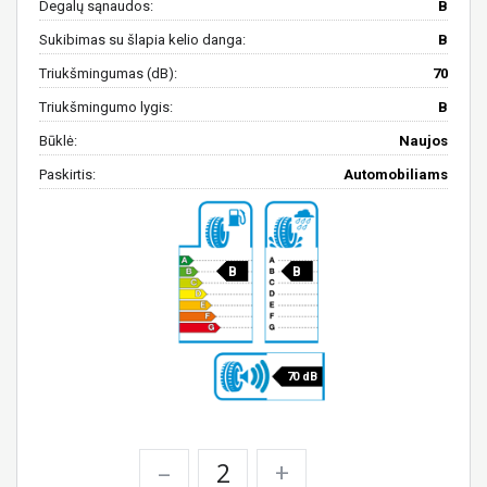
Degalų sąnaudos:
B
Sukibimas su šlapia kelio danga:
B
Triukšmingumas (dB):
70
Triukšmingumo lygis:
B
Būklė:
Naujos
Paskirtis:
Automobiliams
B
B
70 dB
–
+