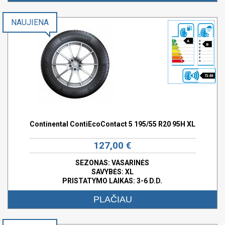
NAUJIENA
A
B
72 dB
Continental ContiEcoContact 5 195/55 R20 95H XL
127,00 €
SEZONAS: VASARINĖS
SAVYBĖS:
XL
PRISTATYMO LAIKAS: 3-6 D.D.
PLAČIAU