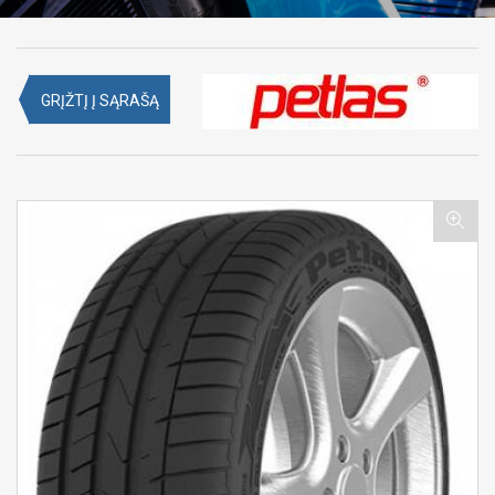
GRĮŽTĮ Į SĄRAŠĄ