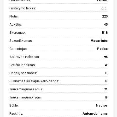
Prekės kodas:
126342
Pristatymo laikas:
d.d.
Plotis:
225
Aukštis:
45
Skersmuo:
R18
Sezoniškumas:
Vasarinės
Gamintojas:
Petlas
Apkrovos indeksas:
95
Greičio indeksas:
W
Degalų sąnaudos:
D
Sukibimas su šlapia kelio danga:
B
Triukšmingumas (dB):
71
Triukšmingumo lygis:
B
Būklė:
Naujos
Paskirtis:
Automobiliams