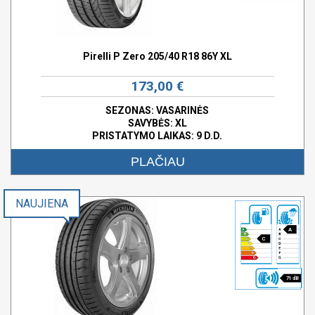
Pirelli P Zero 205/40 R18 86Y XL
173,00 €
SEZONAS: VASARINĖS
SAVYBĖS:
XL
PRISTATYMO LAIKAS: 9 D.D.
PLAČIAU
NAUJIENA
A
C
71 dB