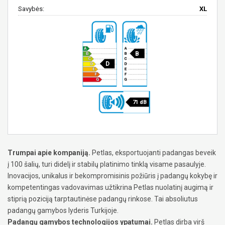
Savybės:
XL
B
D
71 dB
Trumpai apie kompaniją.
Petlas, eksportuojanti padangas beveik
į 100 šalių, turi didelį ir stabilų platinimo tinklą visame pasaulyje.
Inovacijos, unikalus ir bekompromisinis požiūris į padangų kokybę ir
kompetentingas vadovavimas užtikrina Petlas nuolatinį augimą ir
stiprią poziciją tarptautinėse padangų rinkose. Tai absoliutus
padangų gamybos lyderis Turkijoje.
Padangų gamybos technologijos ypatumai.
Petlas dirba virš