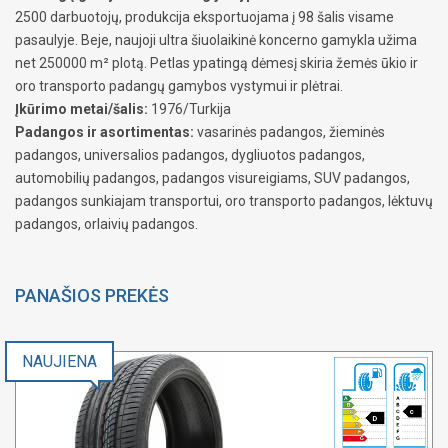
2500 darbuotojų, produkcija eksportuojama į 98 šalis visame
pasaulyje. Beje, naujoji ultra šiuolaikinė koncerno gamykla užima
net 250000 m² plotą. Petlas ypatingą dėmesį skiria žemės ūkio ir
oro transporto padangų gamybos vystymui ir plėtrai.
Įkūrimo metai/šalis:
1976/Turkija
Padangos ir asortimentas:
vasarinės padangos, žieminės
padangos, universalios padangos, dygliuotos padangos,
automobilių padangos, padangos visureigiams, SUV padangos,
padangos sunkiajam transportui, oro transporto padangos, lėktuvų
padangos, orlaivių padangos.
PANAŠIOS PREKĖS
NAUJIENA
c
D