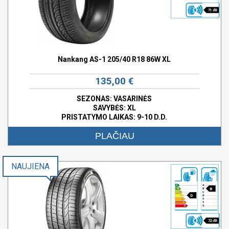
71 dB
Nankang AS-1 205/40 R18 86W XL
135,00 €
SEZONAS: VASARINĖS
SAVYBĖS:
XL
PRISTATYMO LAIKAS: 9-10 D.D.
PLAČIAU
NAUJIENA
B
D
72 dB