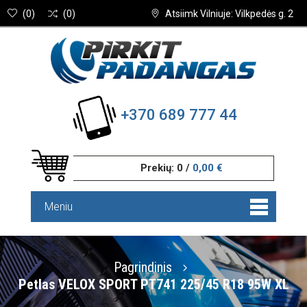
(
0
)
(
0
)
Atsiimk Vilniuje: Vilkpedės g. 2
+370 689 777 44
Prekių:
0
/
0,00 €
Meniu
Pagrindinis
Petlas VELOX SPORT PT741 225/45 R18 95W XL