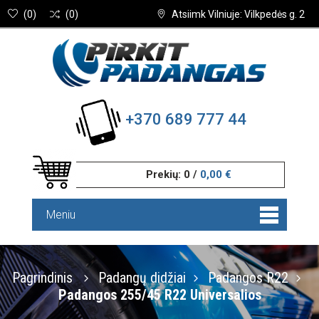
(
0
)
(
0
)
Atsiimk Vilniuje: Vilkpedės g. 2
+370 689 777 44
Prekių:
0
/
0,00 €
Meniu
Pagrindinis
Padangų didžiai
Padangos R22
Padangos 255/45 R22 Universalios