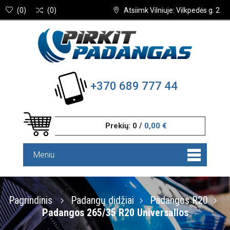
(
0
)
(
0
)
Atsiimk Vilniuje: Vilkpedės g. 2
+370 689 777 44
Prekių:
0
/
0,00 €
Meniu
Pagrindinis
Padangų didžiai
Padangos R20
Padangos 265/35 R20 Universalios