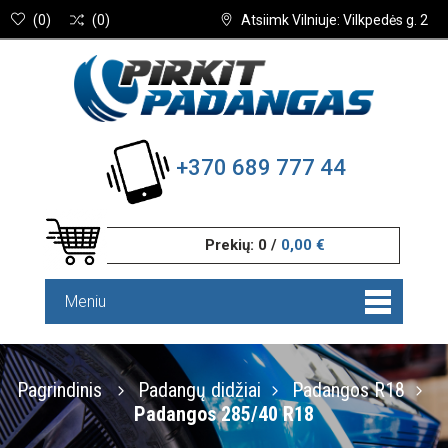
(
0
)
(
0
)
Atsiimk Vilniuje: Vilkpedės g. 2
+370 689 777 44
Prekių:
0
/
0,00 €
Meniu
Pagrindinis
Padangų didžiai
Padangos R18
Padangos 285/40 R18