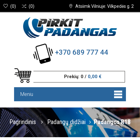
(
0
)
(
0
)
Atsiimk Vilniuje: Vilkpedės g. 2
+370 689 777 44
Prekių:
0
/
0,00 €
Meniu
Pagrindinis
Padangų didžiai
Padangos R18