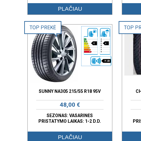
PLAČIAU
TOP PREKĖ
TOP P
C
c
71 dB
SUNNY NA305 215/55 R18 95V
C
48,00 €
SEZONAS: VASARINĖS
PRISTATYMO LAIKAS: 1-2 D.D.
PRI
PLAČIAU