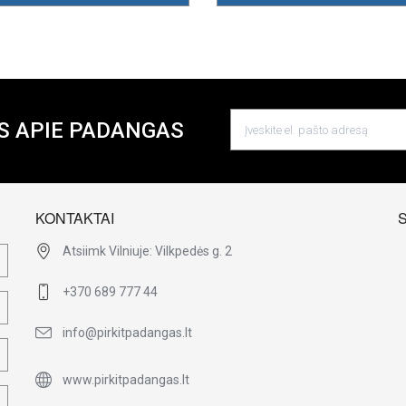
S APIE PADANGAS
KONTAKTAI
Atsiimk Vilniuje: Vilkpedės g. 2
+370 689 777 44
info@pirkitpadangas.lt
www.pirkitpadangas.lt