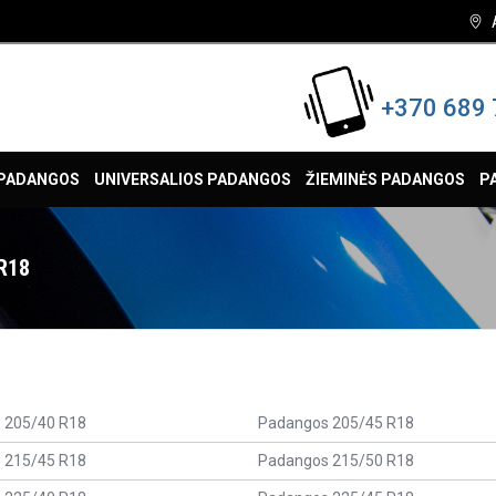
+370 689 
 PADANGOS
UNIVERSALIOS PADANGOS
ŽIEMINĖS PADANGOS
P
R18
 205/40 R18
Padangos 205/45 R18
 215/45 R18
Padangos 215/50 R18