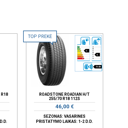
TOP PREKĖ
C
E
73 dB
 R18
ROADSTONE ROADIAN H/T
255/70 R18 112S
46,00 €
SEZONAS: VASARINĖS
D.D.
PRISTATYMO LAIKAS: 1-2 D.D.