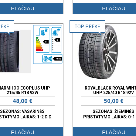
PLAČIAU
PLAČIAU
REKĖ
TOP PREKĖ
B
C
70 dB
HARMHOO ECOPLUS UHP
ROYALBLACK ROYAL WIN
215/45 R18 93W
UHP 225/40 R18 92V
48,00 €
50,00 €
SEZONAS: VASARINĖS
SEZONAS: ŽIEMINĖS
STATYMO LAIKAS: 1-2 D.D.
PRISTATYMO LAIKAS: 0-1 
PLAČIAU
PLAČIAU