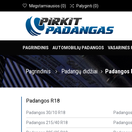
Mėgstamiausios
(
0
)
Palyginti
(
0
)
PAGRINDINIS
AUTOMOBILIŲ PADANGOS
VASARINĖS
Pagrindinis
Padangų didžiai
Padangos 
Padangos R18
Padangos 30/10 R18
Padangos
Padangos 215/40 R18
Padangos