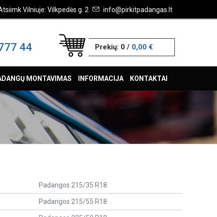
Atsiimk Vilniuje: Vilkpedės g. 2
info@pirkitpadangas.lt
777 44
Prekių:
0
/
0,00 €
ADANGŲ MONTAVIMAS
INFORMACIJA
KONTAKTAI
Padangos 215/35 R18
Padangos 215/55 R18