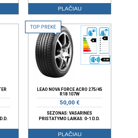
PLAČIAU
TOP PREKĖ
A
B
73 dB
TER
LEAO NOVA FORCE ACRO 275/45
R18 107W
50,00 €
SEZONAS: VASARINĖS
D.D.
PRISTATYMO LAIKAS: 0-1 D.D.
PLAČIAU