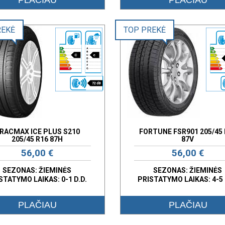
REKĖ
TOP PREKĖ
C
c
72 dB
RACMAX ICE PLUS S210
FORTUNE FSR901 205/45 
205/45 R16 87H
87V
56,00 €
56,00 €
SEZONAS: ŽIEMINĖS
SEZONAS: ŽIEMINĖS
STATYMO LAIKAS: 0-1 D.D.
PRISTATYMO LAIKAS: 4-5 
PLAČIAU
PLAČIAU