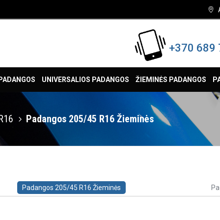
+370 689 
 PADANGOS
UNIVERSALIOS PADANGOS
ŽIEMINĖS PADANGOS
P
R16
Padangos 205/45 R16 Žieminės
Padangos 205/45 R16 Žieminės
Pa