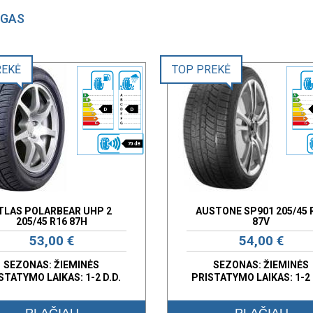
NGAS
REKĖ
TOP PREKĖ
D
D
70 dB
TLAS POLARBEAR UHP 2
AUSTONE SP901 205/45 
205/45 R16 87H
87V
53,00 €
54,00 €
SEZONAS: ŽIEMINĖS
SEZONAS: ŽIEMINĖS
STATYMO LAIKAS: 1-2 D.D.
PRISTATYMO LAIKAS: 1-2 
PLAČIAU
PLAČIAU