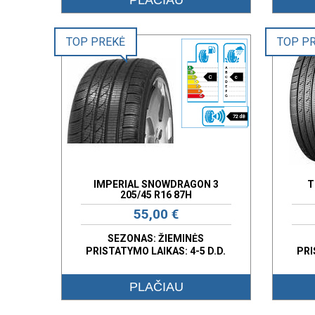
TOP PREKĖ
TOP P
C
c
72 dB
IMPERIAL SNOWDRAGON 3
T
205/45 R16 87H
55,00 €
SEZONAS: ŽIEMINĖS
PRISTATYMO LAIKAS: 4-5 D.D.
PRI
PLAČIAU