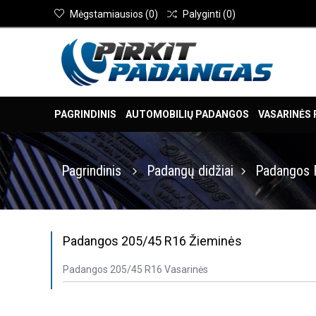
Mėgstamiausios
(
0
)
Palyginti
(
0
)
PAGRINDINIS
AUTOMOBILIŲ PADANGOS
VASARINĖS
Pagrindinis
Padangų didžiai
Padangos 
Padangos 205/45 R16 Žieminės
Padangos 205/45 R16 Vasarinės