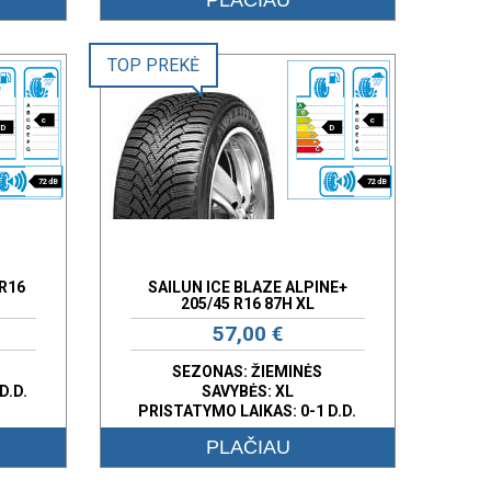
TOP PREKĖ
c
c
D
D
72 dB
72 dB
R16
SAILUN ICE BLAZE ALPINE+
205/45 R16 87H XL
57,00 €
SEZONAS: ŽIEMINĖS
D.D.
SAVYBĖS:
XL
PRISTATYMO LAIKAS: 0-1 D.D.
PLAČIAU