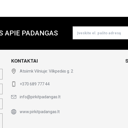
S APIE PADANGAS
KONTAKTAI
Atsiimk Vilniuje: Vilkpedės g. 2
+370 689 777 44
info@pirkitpadangas.lt
www.pirkitpadangas.lt