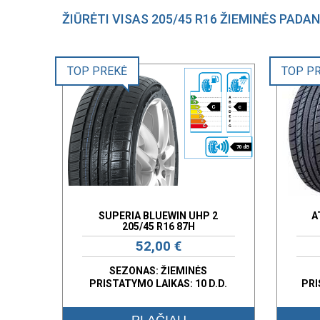
ŽIŪRĖTI VISAS 205/45 R16 ŽIEMINĖS PADA
TOP PREKĖ
TOP P
C
c
70 dB
SUPERIA BLUEWIN UHP 2
A
205/45 R16 87H
52,00 €
SEZONAS: ŽIEMINĖS
PRISTATYMO LAIKAS: 10 D.D.
PRI
PLAČIAU