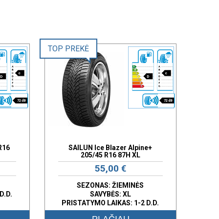
TOP PREKĖ
c
c
D
D
72 dB
72 dB
R16
SAILUN Ice Blazer Alpine+
205/45 R16 87H XL
55,00 €
SEZONAS: ŽIEMINĖS
D.D.
SAVYBĖS:
XL
PRISTATYMO LAIKAS: 1-2 D.D.
PLAČIAU