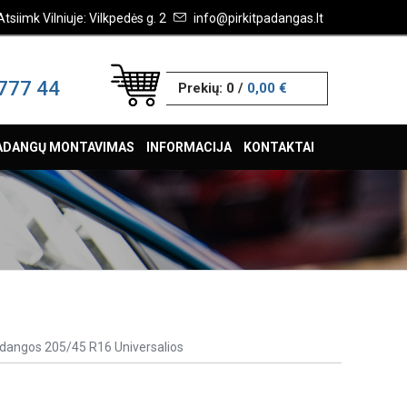
Atsiimk Vilniuje: Vilkpedės g. 2
info@pirkitpadangas.lt
777 44
Prekių:
0
/
0,00 €
ADANGŲ MONTAVIMAS
INFORMACIJA
KONTAKTAI
dangos 205/45 R16 Universalios