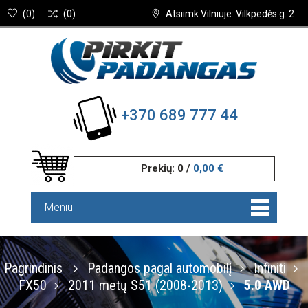
(
0
)
(
0
)
Atsiimk Vilniuje: Vilkpedės g. 2
+370 689 777 44
Prekių:
0
/
0,00 €
Meniu
Pagrindinis
Padangos pagal automobilį
Infiniti
FX50
2011 metų S51 (2008-2013)
5.0 AWD