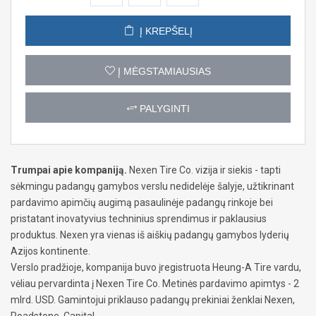
Į KREPŠELĮ
Į MĖGSTAMIAUSIAS
PALYGINTI
Trumpai apie kompaniją.
Nexen Tire Co. vizija ir siekis - tapti
sėkmingu padangų gamybos verslu nedidelėje šalyje, užtikrinant
pardavimo apimčių augimą pasaulinėje padangų rinkoje bei
pristatant inovatyvius techninius sprendimus ir paklausius
produktus. Nexen yra vienas iš aiškių padangų gamybos lyderių
Azijos kontinente.
Verslo pradžioje, kompanija buvo įregistruota Heung-A Tire vardu,
vėliau pervardinta į Nexen Tire Co. Metinės pardavimo apimtys - 2
mlrd. USD. Gamintojui priklauso padangų prekiniai ženklai Nexen,
Roadstone, Capital.