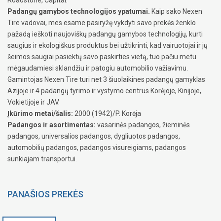
Padangų gamybos technologijos ypatumai.
Kaip sako Nexen
Tire vadovai, mes esame pasiryžę vykdyti savo prekės ženklo
pažadą ieškoti naujoviškų padangų gamybos technologijų, kurti
saugius ir ekologiškus produktus bei užtikrinti, kad vairuotojai ir jų
šeimos saugiai pasiektų savo paskirties vietą, tuo pačiu metu
mėgaudamiesi sklandžiu ir patogiu automobilio važiavimu.
Gamintojas Nexen Tire turi net 3 šiuolaikines padangų gamyklas
Azijoje ir 4 padangų tyrimo ir vystymo centrus Korėjoje, Kinijoje,
Vokietijoje ir JAV.
Įkūrimo metai/šalis:
2000 (1942)/P. Korėja
Padangos ir asortimentas:
vasarinės padangos, žieminės
padangos, universalios padangos, dygliuotos padangos,
automobilių padangos, padangos visureigiams, padangos
sunkiajam transportui.
PANAŠIOS PREKĖS