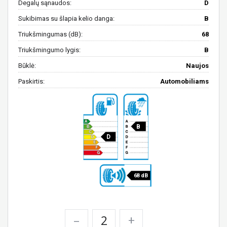
Degalų sąnaudos:
D
Sukibimas su šlapia kelio danga:
B
Triukšmingumas (dB):
68
Triukšmingumo lygis:
B
Būklė:
Naujos
Paskirtis:
Automobiliams
B
D
68 dB
–
+