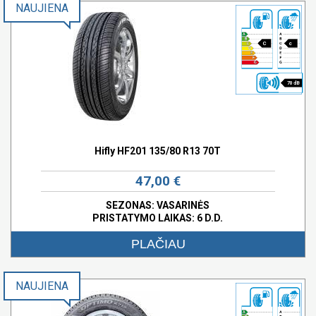
NAUJIENA
C
c
70 dB
Hifly HF201 135/80 R13 70T
47,00 €
SEZONAS: VASARINĖS
PRISTATYMO LAIKAS: 6 D.D.
PLAČIAU
NAUJIENA