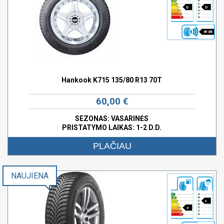
D
D
69 dB
Hankook K715 135/80 R13 70T
60,00 €
SEZONAS: VASARINĖS
PRISTATYMO LAIKAS: 1-2 D.D.
PLAČIAU
NAUJIENA
c
e