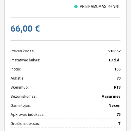
PRIEINAMUMAS: 4+ VNT.
66,00 €
Prekės kodas:
218562
Pristatymo laikas:
13 d.d.
Plotis:
155
Aukštis:
70
Skersmuo:
R13
Sezoniškumas:
Vasarinės
Gamintojas:
Nexen
Apkrovos indeksas:
75
Greičio indeksas:
T