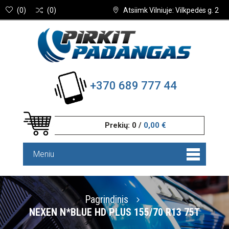
(
0
)
(
0
)
Atsiimk Vilniuje: Vilkpedės g. 2
+370 689 777 44
Prekių:
0
/
0,00 €
Meniu
Pagrindinis
NEXEN N*BLUE HD PLUS 155/70 R13 75T