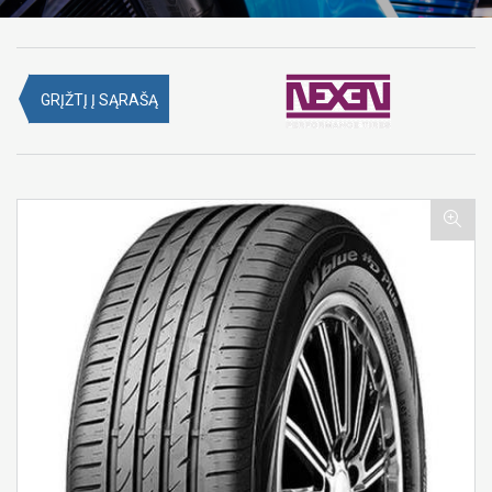
GRĮŽTĮ Į SĄRAŠĄ