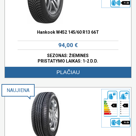
71 dB
Hankook W452 145/60 R13 66T
94,00 €
SEZONAS: ŽIEMINĖS
PRISTATYMO LAIKAS: 1-2 D.D.
PLAČIAU
NAUJIENA
C
c
70 dB