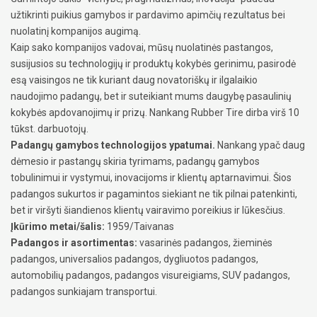
užtikrinti puikius gamybos ir pardavimo apimčių rezultatus bei
nuolatinį kompanijos augimą.
Kaip sako kompanijos vadovai, mūsų nuolatinės pastangos,
susijusios su technologijų ir produktų kokybės gerinimu, pasirodė
esą vaisingos ne tik kuriant daug novatoriškų ir ilgalaikio
naudojimo padangų, bet ir suteikiant mums daugybę pasaulinių
kokybės apdovanojimų ir prizų. Nankang Rubber Tire dirba virš 10
tūkst. darbuotojų.
Padangų gamybos technologijos ypatumai.
Nankang ypač daug
dėmesio ir pastangų skiria tyrimams, padangų gamybos
tobulinimui ir vystymui, inovacijoms ir klientų aptarnavimui. Šios
padangos sukurtos ir pagamintos siekiant ne tik pilnai patenkinti,
bet ir viršyti šiandienos klientų vairavimo poreikius ir lūkesčius.
Įkūrimo metai/šalis:
1959/Taivanas
Padangos ir asortimentas:
vasarinės padangos, žieminės
padangos, universalios padangos, dygliuotos padangos,
automobilių padangos, padangos visureigiams, SUV padangos,
padangos sunkiajam transportui.