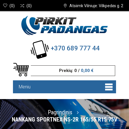
(
0
)
(
0
)
Atsiimk Vilniuje: Vilkpedės g. 2
+370 689 777 44
Prekių:
0
/
0,00 €
Meniu
Pagrindinis
NANKANG SPORTNEX NS-2R 165/55 R15 75V