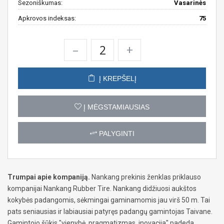
Sezoniškumas:
Vasarinės
Apkrovos indeksas:
75
–
+
Į KREPŠELĮ
Į MĖGSTAMIAUSIAS
PALYGINTI
Trumpai apie kompaniją.
Nankang prekinis ženklas priklauso
kompanijai Nankang Rubber Tire. Nankang didžiuosi aukštos
kokybės padangomis, sėkmingai gaminamomis jau virš 50 m. Tai
pats seniausias ir labiausiai patyręs padangų gamintojas Taivane.
Gamintojo šūkis "vienybė, pragmatizmas, inovacija" padeda