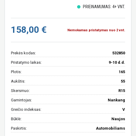
PRIEINAMUMAS: 4+ VNT.
158,00 €
Nemokamas pristatymas nuo 2 vnt.
Prekės kodas:
532850
Pristatymo laikas:
9-10 d.d.
Plotis:
165
Aukštis:
55
Skersmuo:
R15
Gamintojas:
Nankang
Greičio indeksas:
V
Būklė:
Naujos
Paskirtis:
Automobiliams