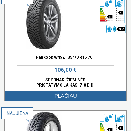
c
e
71 dB
Hankook W452 135/70 R15 70T
106,00 €
SEZONAS: ŽIEMINĖS
PRISTATYMO LAIKAS: 7-8 D.D.
PLAČIAU
NAUJIENA
c
D