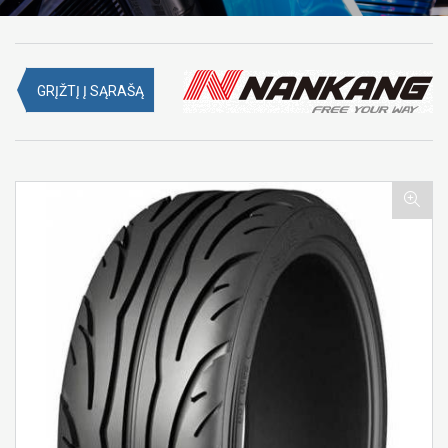
GRĮŽTĮ Į SĄRAŠĄ