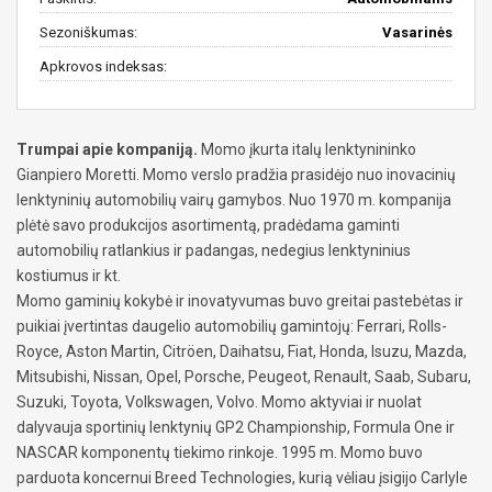
Sezoniškumas:
Vasarinės
Apkrovos indeksas:
Trumpai apie kompaniją.
Momo įkurta italų lenktynininko
Gianpiero Moretti. Momo verslo pradžia prasidėjo nuo inovacinių
lenktyninių automobilių vairų gamybos. Nuo 1970 m. kompanija
plėtė savo produkcijos asortimentą, pradėdama gaminti
automobilių ratlankius ir padangas, nedegius lenktyninius
kostiumus ir kt.
Momo gaminių kokybė ir inovatyvumas buvo greitai pastebėtas ir
puikiai įvertintas daugelio automobilių gamintojų: Ferrari, Rolls-
Royce, Aston Martin, Citröen, Daihatsu, Fiat, Honda, Isuzu, Mazda,
Mitsubishi, Nissan, Opel, Porsche, Peugeot, Renault, Saab, Subaru,
Suzuki, Toyota, Volkswagen, Volvo. Momo aktyviai ir nuolat
dalyvauja sportinių lenktynių GP2 Championship, Formula One ir
NASCAR komponentų tiekimo rinkoje. 1995 m. Momo buvo
parduota koncernui Breed Technologies, kurią vėliau įsigijo Carlyle