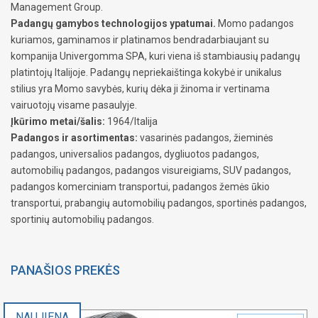
Management Group.
Padangų gamybos technologijos ypatumai.
Momo padangos
kuriamos, gaminamos ir platinamos bendradarbiaujant su
kompanija Univergomma SPA, kuri viena iš stambiausių padangų
platintojų Italijoje. Padangų nepriekaištinga kokybė ir unikalus
stilius yra Momo savybės, kurių dėka ji žinoma ir vertinama
vairuotojų visame pasaulyje.
Įkūrimo metai/šalis:
1964/Italija
Padangos ir asortimentas:
vasarinės padangos, žieminės
padangos, universalios padangos, dygliuotos padangos,
automobilių padangos, padangos visureigiams, SUV padangos,
padangos komerciniam transportui, padangos žemės ūkio
transportui, prabangių automobilių padangos, sportinės padangos,
sportinių automobilių padangos.
PANAŠIOS PREKĖS
NAUJIENA