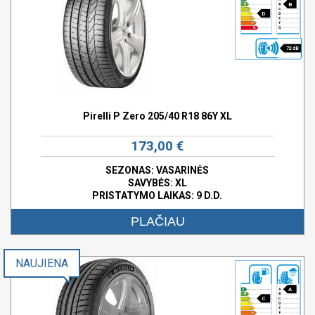
B
D
72 dB
Pirelli P Zero 205/40 R18 86Y XL
173,00 €
SEZONAS: VASARINĖS
SAVYBĖS:
XL
PRISTATYMO LAIKAS: 9 D.D.
PLAČIAU
NAUJIENA
A
C