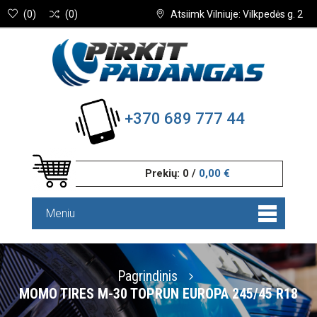
(
0
)
(
0
)
Atsiimk Vilniuje: Vilkpedės g. 2
+370 689 777 44
Prekių:
0
/
0,00 €
Meniu
Pagrindinis
MOMO TIRES M-30 TOPRUN EUROPA 245/45 R18