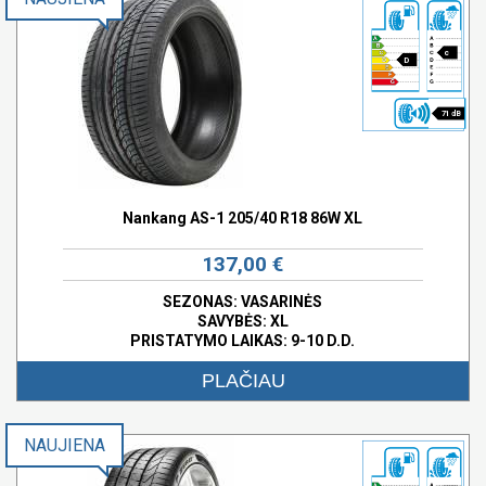
c
D
71 dB
Nankang AS-1 205/40 R18 86W XL
137,00 €
SEZONAS: VASARINĖS
SAVYBĖS:
XL
PRISTATYMO LAIKAS: 9-10 D.D.
PLAČIAU
NAUJIENA