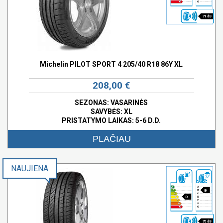
71 dB
Michelin PILOT SPORT 4 205/40 R18 86Y XL
208,00 €
SEZONAS: VASARINĖS
SAVYBĖS:
XL
PRISTATYMO LAIKAS: 5-6 D.D.
PLAČIAU
NAUJIENA
B
D
70 dB