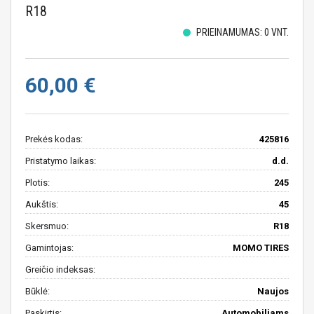
R18
PRIEINAMUMAS: 0 VNT.
60,00 €
Prekės kodas:
425816
Pristatymo laikas:
d.d.
Plotis:
245
Aukštis:
45
Skersmuo:
R18
Gamintojas:
MOMO TIRES
Greičio indeksas:
Būklė:
Naujos
Paskirtis:
Automobiliams