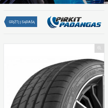
GRĮŽTĮ Į SĄRAŠĄ