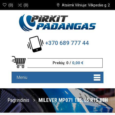
(
0
)
(
0
)
Atsiimk Vilniuje: Vilkpedės g. 2
+370 689 777 44
Prekių:
0
/
0,00 €
Meniu
Pagrindinis
MILEVER MP071 185/65 R15 88H