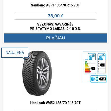
Nankang AS-1 135/70 R15 70T
78,00 €
SEZONAS: VASARINĖS
PRISTATYMO LAIKAS: 9-10 D.D.
PLAČIAU
NAUJIENA
c
e
71 dB
Hankook W452 135/70 R15 70T