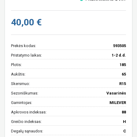
40,00 €
Prekės kodas:
593505
Pristatymo laikas:
1-2 d.d.
Plotis:
185
Aukštis:
65
Skersmuo:
R15
Sezoniškumas:
Vasarinės
Gamintojas:
MILEVER
Apkrovos indeksas:
88
Greičio indeksas:
H
Degalų sąnaudos:
C