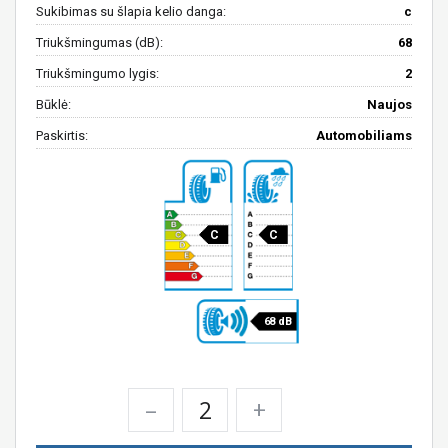
Sukibimas su šlapia kelio danga:
c
Triukšmingumas (dB):
68
Triukšmingumo lygis:
2
Būklė:
Naujos
Paskirtis:
Automobiliams
C
C
68 dB
–
+