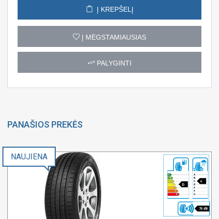
Į KREPŠELĮ
Į MĖGSTAMIAUSIAS
PALYGINTI
PANAŠIOS PREKĖS
NAUJIENA
c
D
70 dB