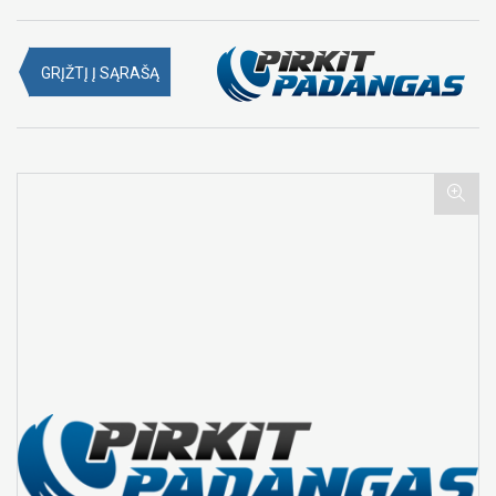
GRĮŽTĮ Į SĄRAŠĄ