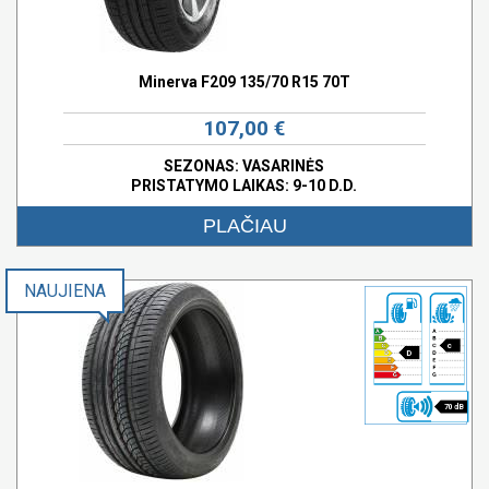
Minerva F209 135/70 R15 70T
107,00 €
SEZONAS: VASARINĖS
PRISTATYMO LAIKAS: 9-10 D.D.
PLAČIAU
NAUJIENA
c
D
70 dB