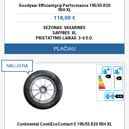
Goodyear Efficientgrip Performance 195/55 R20
95H XL
118,00 €
SEZONAS: VASARINĖS
SAVYBĖS:
XL
PRISTATYMO LAIKAS: 3-6 D.D.
PLAČIAU
NAUJIENA
A
B
72 dB
Continental ContiEcoContact 5 195/55 R20 95H XL