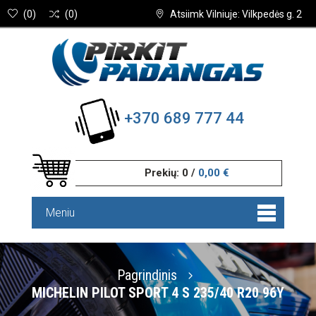
(
0
)
(
0
)
Atsiimk Vilniuje: Vilkpedės g. 2
+370 689 777 44
Prekių:
0
/
0,00 €
Meniu
Pagrindinis
MICHELIN PILOT SPORT 4 S 235/40 R20 96Y