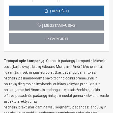
Į KREPŠELĮ
Į MĖGSTAMIAUSIAS
PALYGINTI
Trumpai apie kompaniją.
Gumos ir padangų kompaniją Michelin
buvo įkurta dviejų brolių Édouard Michelin ir André Michelin. Tai
ilgaamžis ir sėkmingas europietiškas padangų gamintojas.
Michelin, pasinaudodama savo technologiniu pranašumu ir
naujovių diegimo galimybėmis, aukštos kokybės produktais ir
paslaugomis bei žinomais padangų prekiniais ženklais, siekia
plėtros pasaulinės padangų rinkoje ir nuolat gerina kiekvieno verslo
aspekto efektyvumą.
Michelin, praktiškai, gamina visų segmentų padangas: lengvųjų ir
sportinių automobilių, padangas kosminiams erdvėlaiviams,