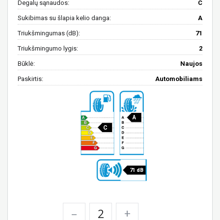
Degalų sąnaudos:
C
Sukibimas su šlapia kelio danga:
A
Triukšmingumas (dB):
71
Triukšmingumo lygis:
2
Būklė:
Naujos
Paskirtis:
Automobiliams
A
C
71 dB
–
+