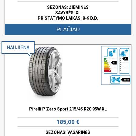
SEZONAS: ŽIEMINĖS
SAVYBĖS:
XL
PRISTATYMO LAIKAS: 8-9 D.D.
PLAČIAU
NAUJIENA
A
C
68 dB
Pirelli P Zero Sport 215/45 R20 95W XL
185,00 €
SEZONAS: VASARINĖS