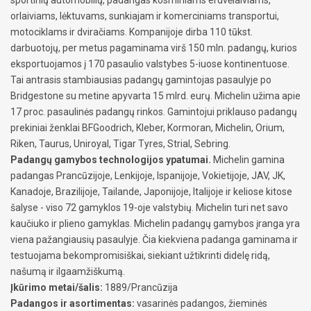
orlaiviams, lėktuvams, sunkiajam ir komerciniams transportui,
motociklams ir dviračiams. Kompanijoje dirba 110 tūkst.
darbuotojų, per metus pagaminama virš 150 mln. padangų, kurios
eksportuojamos į 170 pasaulio valstybes 5-iuose kontinentuose.
Tai antrasis stambiausias padangų gamintojas pasaulyje po
Bridgestone su metine apyvarta 15 mlrd. eurų. Michelin užima apie
17 proc. pasaulinės padangų rinkos. Gamintojui priklauso padangų
prekiniai ženklai BFGoodrich, Kleber, Kormoran, Michelin, Orium,
Riken, Taurus, Uniroyal, Tigar Tyres, Strial, Sebring.
Padangų gamybos technologijos ypatumai.
Michelin gamina
padangas Prancūzijoje, Lenkijoje, Ispanijoje, Vokietijoje, JAV, JK,
Kanadoje, Brazilijoje, Tailande, Japonijoje, Italijoje ir keliose kitose
šalyse - viso 72 gamyklos 19-oje valstybių. Michelin turi net savo
kaučiuko ir plieno gamyklas. Michelin padangų gamybos įranga yra
viena pažangiausių pasaulyje. Čia kiekviena padanga gaminama ir
testuojama bekompromisiškai, siekiant užtikrinti didelę ridą,
našumą ir ilgaamžiškumą.
Įkūrimo metai/šalis:
1889/Prancūzija
Padangos ir asortimentas:
vasarinės padangos, žieminės