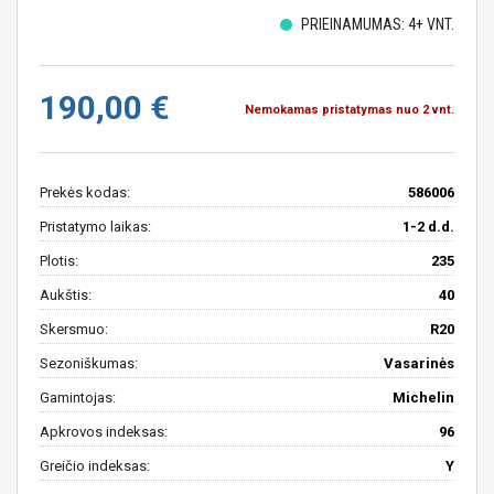
PRIEINAMUMAS: 4+ VNT.
190,00 €
Nemokamas pristatymas nuo 2 vnt.
Prekės kodas:
586006
Pristatymo laikas:
1-2 d.d.
Plotis:
235
Aukštis:
40
Skersmuo:
R20
Sezoniškumas:
Vasarinės
Gamintojas:
Michelin
Apkrovos indeksas:
96
Greičio indeksas:
Y