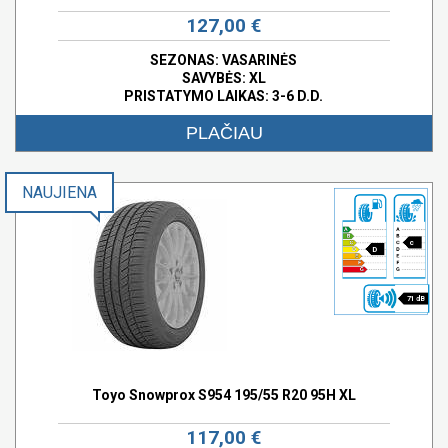
127,00 €
SEZONAS: VASARINĖS
SAVYBĖS:
XL
PRISTATYMO LAIKAS: 3-6 D.D.
PLAČIAU
NAUJIENA
c
D
71 dB
Toyo Snowprox S954 195/55 R20 95H XL
117,00 €