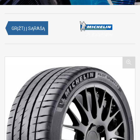
GRĮŽTĮ Į SĄRAŠĄ