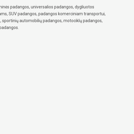
inės padangos, universalios padangos, dygliuotos
iams, SUV padangos, padangos komerciniam transportui,
, sportinių automobilių padangos, motociklų padangos,
 padangos.