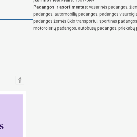
Padangos ir asortimentas:
vasarinės padangos, žiem
padangos, automobilių padangos, padangos visureig
padangos žemės ūkio transportui, sportinės padangos
motorolerių padangos, autobusų padangos, priekabų