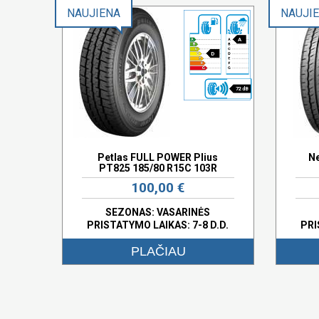
NAUJIENA
NAUJI
A
D
72 dB
Petlas FULL POWER Plius
Ne
PT825 185/80 R15C 103R
100,00 €
SEZONAS: VASARINĖS
PRISTATYMO LAIKAS: 7-8 D.D.
PRI
PLAČIAU