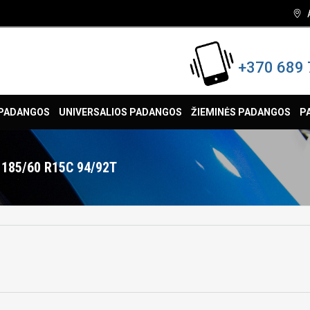
+370 689 
 PADANGOS
UNIVERSALIOS PADANGOS
ŽIEMINĖS PADANGOS
P
185/60 R15C 94/92T