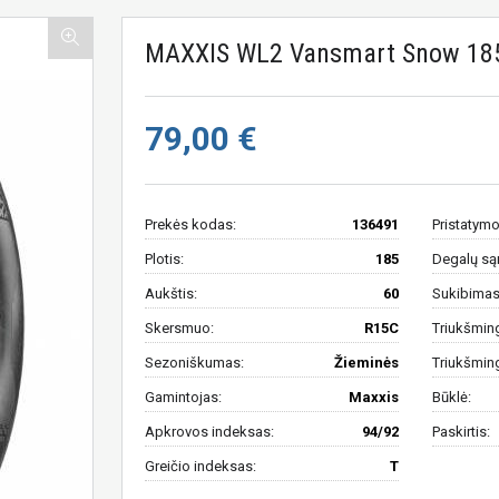
MAXXIS WL2 Vansmart Snow 18
79,00 €
Prekės kodas:
136491
Pristatymo
Plotis:
185
Degalų są
Aukštis:
60
Sukibimas 
Skersmuo:
R15C
Triukšmin
Sezoniškumas:
Žieminės
Triukšmin
Gamintojas:
Maxxis
Būklė:
Apkrovos indeksas:
94/92
Paskirtis:
Greičio indeksas:
T