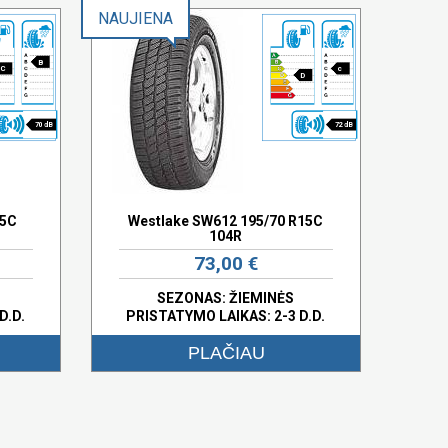
NAUJIENA
B
C
c
D
70 dB
72 dB
15C
Westlake SW612 195/70 R15C
104R
73,00 €
SEZONAS: ŽIEMINĖS
D.D.
PRISTATYMO LAIKAS: 2-3 D.D.
PLAČIAU