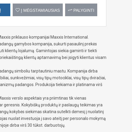
Į
Į MĖGSTAMIAUSIAS
PALYGINTI
xxis priklauso kompanijai Maxxis International.
 padangų gamybos kompanija, sukurti pasaulinį prekės
i klientų lojalumą. Gamintojas siekia gaminti ir tiekti
riekaištingą klientų aptarnavimą bei įsigyti klientus visam
adangų simboliu tarptautiniu mastu. Kompanija dirba
i, sunkvežimiai, visų tipų motociklai, visų tipų dviračiai,
chanizmų padangos. Produkcija tiekiama ir platinama virš
axxis verslo aspektais yra priimtinas tik vienas
dar geresnis. Kokybiškų produktų ir paslaugų teikimas yra
gų kokybės siekimas skatina sutelkti dėmesį į nuolatinį
jas nuolat investuoja į savo ateitį per personalo mokymą
oje dirba virš 30 tūkst. darbuotojų.