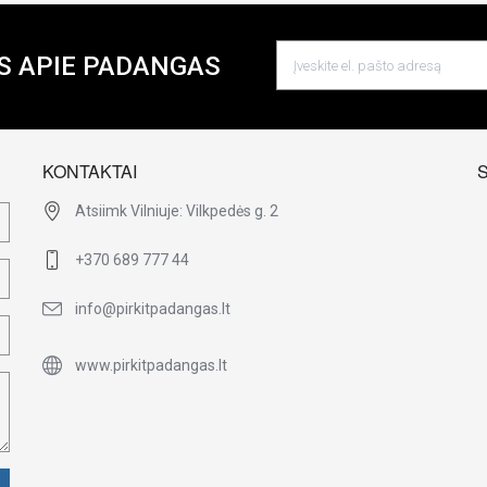
S APIE PADANGAS
KONTAKTAI
Atsiimk Vilniuje: Vilkpedės g. 2
+370 689 777 44
info@pirkitpadangas.lt
www.pirkitpadangas.lt