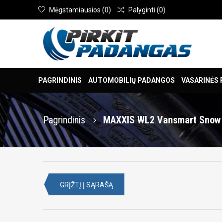
Mėgstamiausios
(
0
)
Palyginti
(
0
)
PAGRINDINIS
AUTOMOBILIŲ PADANGOS
VASARINĖS
Pagrindinis
MAXXIS WL2 Vansmart Snow 
GRĮŽTĮ Į SĄRAŠĄ