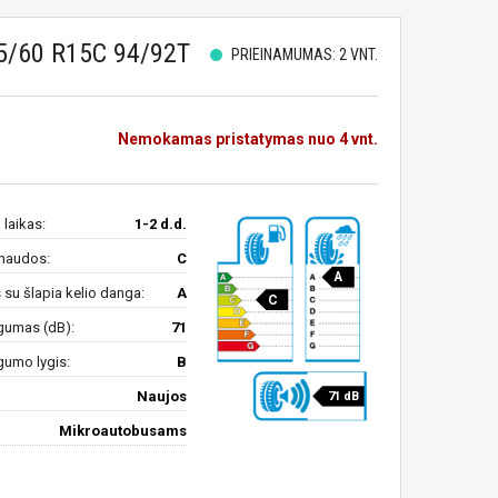
5/60 R15C 94/92T
PRIEINAMUMAS: 2 VNT.
Nemokamas pristatymas nuo 4 vnt.
 laikas:
1-2 d.d.
naudos:
C
A
su šlapia kelio danga:
A
C
gumas (dB):
71
gumo lygis:
B
Naujos
71 dB
Mikroautobusams