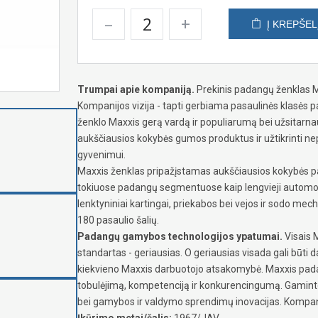
–
+
Į KREPŠEL
Trumpai apie kompaniją.
Prekinis padangų ženklas Ma
Kompanijos vizija - tapti gerbiama pasaulinės klasės
ženklo Maxxis gerą vardą ir populiarumą bei užsitarnaut
aukščiausios kokybės gumos produktus ir užtikrinti nep
gyvenimui.
Maxxis ženklas pripažįstamas aukščiausios kokybės p
tokiuose padangų segmentuose kaip lengvieji automobilia
lenktyniniai kartingai, priekabos bei vejos ir sodo me
180 pasaulio šalių.
Padangų gamybos technologijos ypatumai.
Visais M
standartas - geriausias. O geriausias visada gali būti 
kiekvieno Maxxis darbuotojo atsakomybė. Maxxis padan
tobulėjimą, kompetenciją ir konkurencingumą. Gaminto
bei gamybos ir valdymo sprendimų inovacijas. Kompanij
Įkūrimo metai/šalis:
1967/JAV