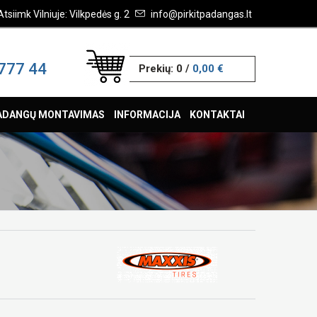
Atsiimk Vilniuje: Vilkpedės g. 2
info@pirkitpadangas.lt
777 44
Prekių:
0
/
0,00 €
ADANGŲ MONTAVIMAS
INFORMACIJA
KONTAKTAI