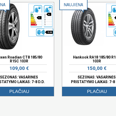
ENA
NAUJIENA
A
C
72 dB
xen Roadian CT8 185/80
Hankook RA18 185/80 R
R15C 103R
103R
109,00 €
150,00 €
SEZONAS: VASARINĖS
SEZONAS: VASARINĖS
STATYMO LAIKAS: 7-8 D.D.
PRISTATYMO LAIKAS: 7-8 
PLAČIAU
PLAČIAU