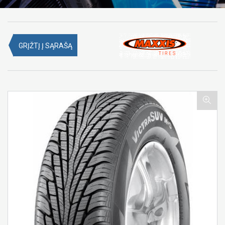
GRĮŽTĮ Į SĄRAŠĄ