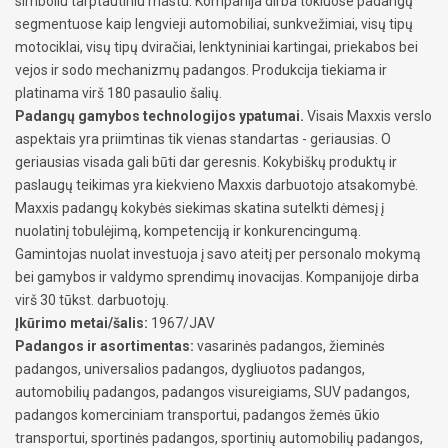
simboliu tarptautiniu mastu. Kompanija dirba tokiuose padangų
segmentuose kaip lengvieji automobiliai, sunkvežimiai, visų tipų
motociklai, visų tipų dviračiai, lenktyniniai kartingai, priekabos bei
vejos ir sodo mechanizmų padangos. Produkcija tiekiama ir
platinama virš 180 pasaulio šalių.
Padangų gamybos technologijos ypatumai.
Visais Maxxis verslo
aspektais yra priimtinas tik vienas standartas - geriausias. O
geriausias visada gali būti dar geresnis. Kokybiškų produktų ir
paslaugų teikimas yra kiekvieno Maxxis darbuotojo atsakomybė.
Maxxis padangų kokybės siekimas skatina sutelkti dėmesį į
nuolatinį tobulėjimą, kompetenciją ir konkurencingumą.
Gamintojas nuolat investuoja į savo ateitį per personalo mokymą
bei gamybos ir valdymo sprendimų inovacijas. Kompanijoje dirba
virš 30 tūkst. darbuotojų.
Įkūrimo metai/šalis:
1967/JAV
Padangos ir asortimentas:
vasarinės padangos, žieminės
padangos, universalios padangos, dygliuotos padangos,
automobilių padangos, padangos visureigiams, SUV padangos,
padangos komerciniam transportui, padangos žemės ūkio
transportui, sportinės padangos, sportinių automobilių padangos,