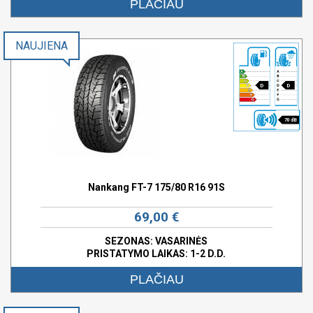
PLAČIAU
NAUJIENA
D
D
70 dB
Nankang FT-7 175/80 R16 91S
69,00 €
SEZONAS: VASARINĖS
PRISTATYMO LAIKAS: 1-2 D.D.
PLAČIAU