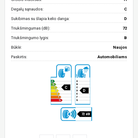
Degalų sąnaudos:
C
Sukibimas su šlapia kelio danga:
D
Triukšmingumas (dB):
72
Triukšmingumo lygis:
B
Būklė:
Naujos
Paskirtis:
Automobiliams
C
D
72 dB