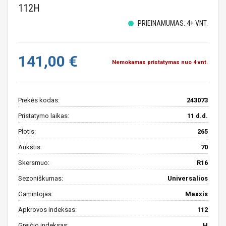
112H
PRIEINAMUMAS: 4+ VNT.
141,00 €
Nemokamas pristatymas nuo 4 vnt.
Prekės kodas:
243073
Pristatymo laikas:
11 d.d.
Plotis:
265
Aukštis:
70
Skersmuo:
R16
Sezoniškumas:
Universalios
Gamintojas:
Maxxis
Apkrovos indeksas:
112
Greičio indeksas:
H