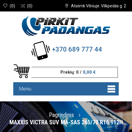
(
0
)
(
0
)
Atsiimk Vilniuje: Vilkpedės g. 2
+370 689 777 44
Prekių:
0
/
0,00 €
Meniu
Pagrindinis
MAXXIS VICTRA SUV MA-SAS 265/70 R16 112H