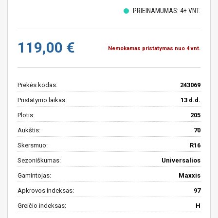
PRIEINAMUMAS: 4+ VNT.
119,00 €
Nemokamas pristatymas nuo 4 vnt.
Prekės kodas:
243069
Pristatymo laikas:
13 d.d.
Plotis:
205
Aukštis:
70
Skersmuo:
R16
Sezoniškumas:
Universalios
Gamintojas:
Maxxis
Apkrovos indeksas:
97
Greičio indeksas:
H