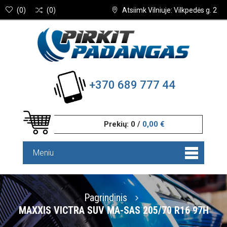
(
0
)
(
0
)
Atsiimk Vilniuje: Vilkpedės g. 2
+370 689 777 44
Prekių:
0
/
0,00 €
Meniu
Pagrindinis
MAXXIS VICTRA SUV MA-SAS 205/70 R16 97H