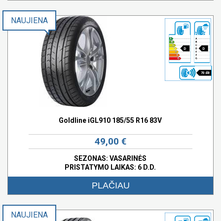
NAUJIENA
D
D
70 dB
Goldline iGL910 185/55 R16 83V
49,00 €
SEZONAS: VASARINĖS
PRISTATYMO LAIKAS: 6 D.D.
PLAČIAU
NAUJIENA