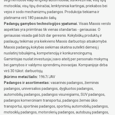
motociklai, visų tipų dviračiai, lenktyniniai kartingai, priekabos bei
vejos ir sodo mechanizmų padangos. Produkcija tiekiama ir
platinama virš 180 pasaulio šalių.
Padangų gamybos technologijos ypatumai.
Visais Maxxis verslo
aspektais yra priimtinas tik vienas standartas - geriausias. O
geriausias visada gali būti dar geresnis. Kokybiškų produktų ir
paslaugų teikimas yra kiekvieno Maxxis darbuotojo atsakomybė.
Maxxis padangų kokybės siekimas skatina sutelkti dėmesį į
nuolatinį tobulėjimą, kompetenciją ir konkurencingumą.
Gamintojas nuolat investuoja į savo ateitį per personalo mokymą
bei gamybos ir valdymo sprendimų inovacijas. Kompanijoje dirba
virš 30 tūkst. darbuotojų.
Įkūrimo metai/šalis:
1967/JAV
Padangos ir asortimentas:
vasarinės padangos, žieminės
padangos, universalios padangos, dygliuotos padangos,
automobilių padangos, padangos visureigiams, SUV padangos,
padangos komerciniam transportui, padangos žemės ūkio
transportui, sportinės padangos, sportinių automobilių padangos,
motociklų padangos, motorolerių padangos, autobusų padangos,