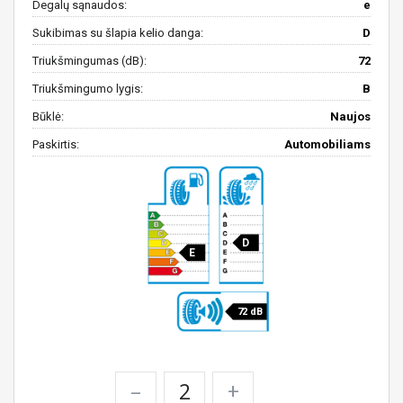
Degalų sąnaudos:
e
Sukibimas su šlapia kelio danga:
D
Triukšmingumas (dB):
72
Triukšmingumo lygis:
B
Būklė:
Naujos
Paskirtis:
Automobiliams
D
E
72 dB
–
+