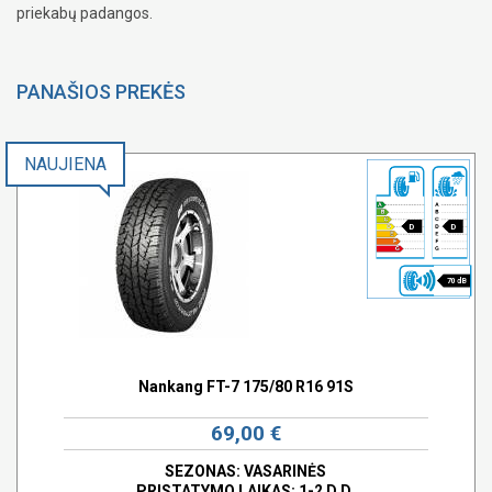
priekabų padangos.
PANAŠIOS PREKĖS
NAUJIENA
D
D
70 dB
Nankang FT-7 175/80 R16 91S
69,00 €
SEZONAS: VASARINĖS
PRISTATYMO LAIKAS: 1-2 D.D.