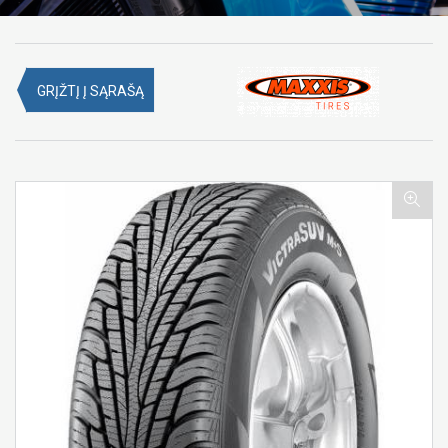
GRĮŽTĮ Į SĄRAŠĄ