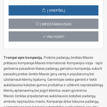
Į KREPŠELĮ
Į MĖGSTAMIAUSIAS
PALYGINTI
Trumpai apie kompaniją.
Prekinis padangų ženklas Maxxis
priklauso kompanijai Maxxis International. Kompanijos vizija - tapti
gerbiama pasaulinės klasės padangų gamybos kompanija, sukurti
pasaulinį prekės ženklo Maxxis gerą vardą ir populiarumą bei
užsitarnauti klientų lojalumą. Gamintojas siekia gaminti ir tiekti
aukščiausios kokybės gumos produktus ir užtikrinti nepriekaištingą
klientų aptarnavimą bei įsigyti klientus visam gyvenimui.
Maxxis ženklas pripažįstamas aukščiausios kokybės padangų
simboliu tarptautiniu mastu. Kompanija dirba tokiuose padangų
segmentuose kaip lengvieji automobiliai, sunkvežimiai, visų tipų