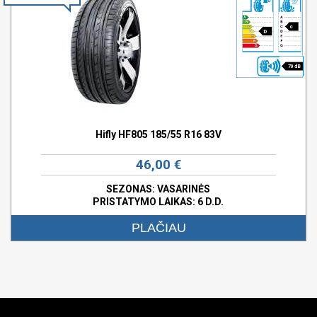
c
D
70 dB
Hifly HF805 185/55 R16 83V
46,00 €
SEZONAS: VASARINĖS
PRISTATYMO LAIKAS: 6 D.D.
PLAČIAU