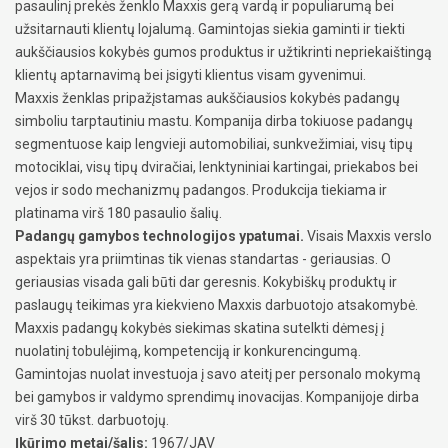
pasaulinį prekės ženklo Maxxis gerą vardą ir populiarumą bei
užsitarnauti klientų lojalumą. Gamintojas siekia gaminti ir tiekti
aukščiausios kokybės gumos produktus ir užtikrinti nepriekaištingą
klientų aptarnavimą bei įsigyti klientus visam gyvenimui.
Maxxis ženklas pripažįstamas aukščiausios kokybės padangų
simboliu tarptautiniu mastu. Kompanija dirba tokiuose padangų
segmentuose kaip lengvieji automobiliai, sunkvežimiai, visų tipų
motociklai, visų tipų dviračiai, lenktyniniai kartingai, priekabos bei
vejos ir sodo mechanizmų padangos. Produkcija tiekiama ir
platinama virš 180 pasaulio šalių.
Padangų gamybos technologijos ypatumai.
Visais Maxxis verslo
aspektais yra priimtinas tik vienas standartas - geriausias. O
geriausias visada gali būti dar geresnis. Kokybiškų produktų ir
paslaugų teikimas yra kiekvieno Maxxis darbuotojo atsakomybė.
Maxxis padangų kokybės siekimas skatina sutelkti dėmesį į
nuolatinį tobulėjimą, kompetenciją ir konkurencingumą.
Gamintojas nuolat investuoja į savo ateitį per personalo mokymą
bei gamybos ir valdymo sprendimų inovacijas. Kompanijoje dirba
virš 30 tūkst. darbuotojų.
Įkūrimo metai/šalis:
1967/JAV