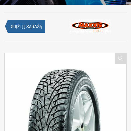
GRĮŽTĮ Į SĄRAŠĄ