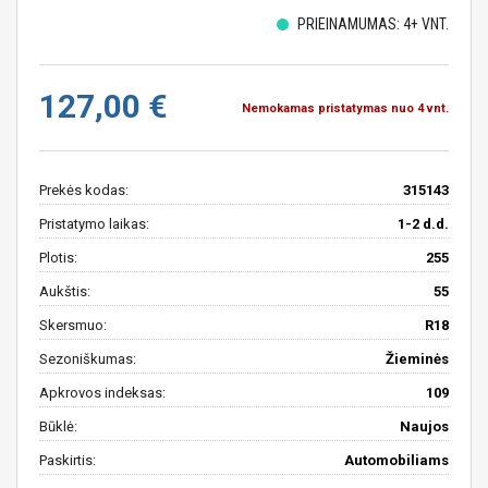
PRIEINAMUMAS: 4+ VNT.
127,00 €
Nemokamas pristatymas nuo 4 vnt.
Prekės kodas:
315143
Pristatymo laikas:
1-2 d.d.
Plotis:
255
Aukštis:
55
Skersmuo:
R18
Sezoniškumas:
Žieminės
Apkrovos indeksas:
109
Būklė:
Naujos
Paskirtis:
Automobiliams