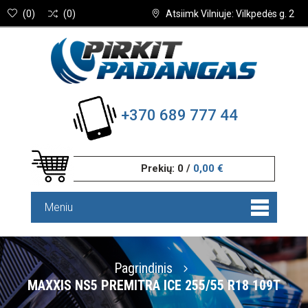
(
0
)
(
0
)
Atsiimk Vilniuje: Vilkpedės g. 2
+370 689 777 44
Prekių:
0
/
0,00 €
Meniu
Pagrindinis
MAXXIS NS5 PREMITRA ICE 255/55 R18 109T