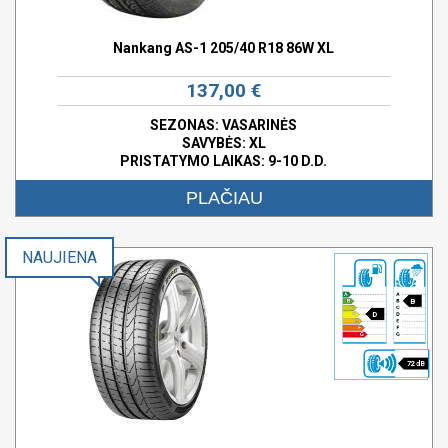
Nankang AS-1 205/40 R18 86W XL
137,00 €
SEZONAS: VASARINĖS
SAVYBĖS:
XL
PRISTATYMO LAIKAS: 9-10 D.D.
PLAČIAU
NAUJIENA
B
D
72 dB