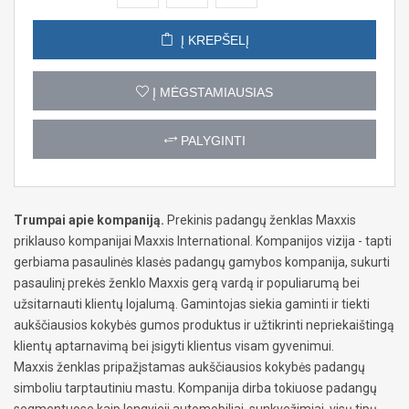
Į KREPŠELĮ
Į MĖGSTAMIAUSIAS
PALYGINTI
Trumpai apie kompaniją.
Prekinis padangų ženklas Maxxis
priklauso kompanijai Maxxis International. Kompanijos vizija - tapti
gerbiama pasaulinės klasės padangų gamybos kompanija, sukurti
pasaulinį prekės ženklo Maxxis gerą vardą ir populiarumą bei
užsitarnauti klientų lojalumą. Gamintojas siekia gaminti ir tiekti
aukščiausios kokybės gumos produktus ir užtikrinti nepriekaištingą
klientų aptarnavimą bei įsigyti klientus visam gyvenimui.
Maxxis ženklas pripažįstamas aukščiausios kokybės padangų
simboliu tarptautiniu mastu. Kompanija dirba tokiuose padangų
segmentuose kaip lengvieji automobiliai, sunkvežimiai, visų tipų