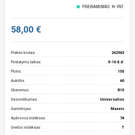
PRIEINAMUMAS: 4+ VNT.
58,00 €
Prekės kodas:
242963
Pristatymo laikas:
9-10 d.d.
Plotis:
155
Aukštis:
60
Skersmuo:
R15
Sezoniškumas:
Universalios
Gamintojas:
Maxxis
Apkrovos indeksas:
74
Greičio indeksas:
T