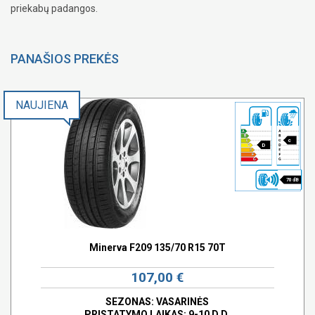
priekabų padangos.
PANAŠIOS PREKĖS
NAUJIENA
c
D
70 dB
Minerva F209 135/70 R15 70T
107,00 €
SEZONAS: VASARINĖS
PRISTATYMO LAIKAS: 9-10 D.D.