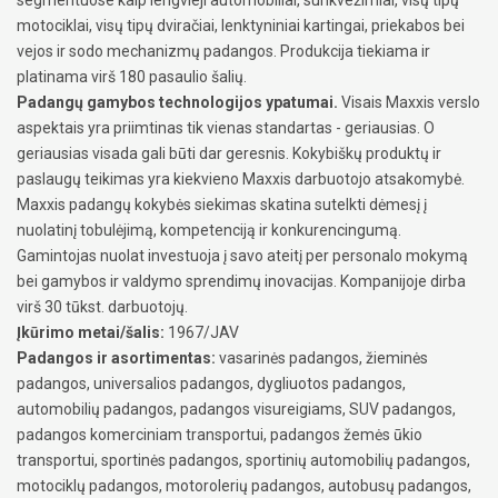
motociklai, visų tipų dviračiai, lenktyniniai kartingai, priekabos bei
vejos ir sodo mechanizmų padangos. Produkcija tiekiama ir
platinama virš 180 pasaulio šalių.
Padangų gamybos technologijos ypatumai.
Visais Maxxis verslo
aspektais yra priimtinas tik vienas standartas - geriausias. O
geriausias visada gali būti dar geresnis. Kokybiškų produktų ir
paslaugų teikimas yra kiekvieno Maxxis darbuotojo atsakomybė.
Maxxis padangų kokybės siekimas skatina sutelkti dėmesį į
nuolatinį tobulėjimą, kompetenciją ir konkurencingumą.
Gamintojas nuolat investuoja į savo ateitį per personalo mokymą
bei gamybos ir valdymo sprendimų inovacijas. Kompanijoje dirba
virš 30 tūkst. darbuotojų.
Įkūrimo metai/šalis:
1967/JAV
Padangos ir asortimentas:
vasarinės padangos, žieminės
padangos, universalios padangos, dygliuotos padangos,
automobilių padangos, padangos visureigiams, SUV padangos,
padangos komerciniam transportui, padangos žemės ūkio
transportui, sportinės padangos, sportinių automobilių padangos,
motociklų padangos, motorolerių padangos, autobusų padangos,