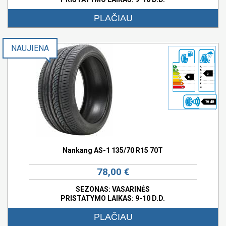
PLAČIAU
NAUJIENA
c
D
70 dB
Nankang AS-1 135/70 R15 70T
78,00 €
SEZONAS: VASARINĖS
PRISTATYMO LAIKAS: 9-10 D.D.
PLAČIAU