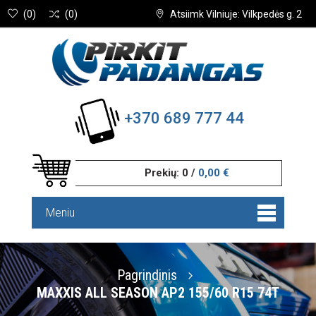
(
0
)
(
0
)
Atsiimk Vilniuje: Vilkpedės g. 2
+370 689 777 44
Prekių:
0
/
0,00 €
Meniu
Pagrindinis
MAXXIS ALL SEASON AP2 155/60 R15 74T