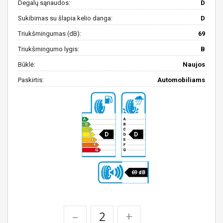
Degalų sąnaudos:
D
Sukibimas su šlapia kelio danga:
D
Triukšmingumas (dB):
69
Triukšmingumo lygis:
B
Būklė:
Naujos
Paskirtis:
Automobiliams
D
D
69 dB
–
+