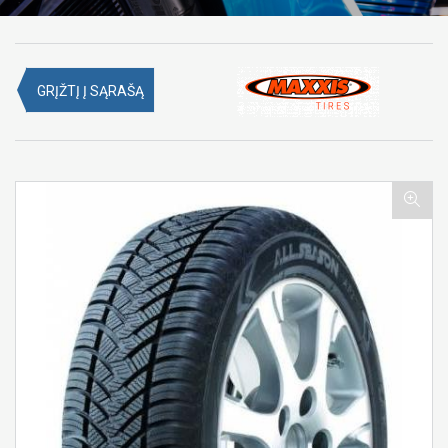
GRĮŽTĮ Į SĄRAŠĄ