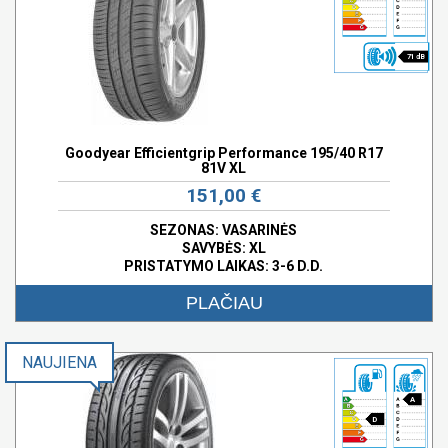
71 dB
Goodyear Efficientgrip Performance 195/40 R17
81V XL
151,00 €
SEZONAS: VASARINĖS
SAVYBĖS:
XL
PRISTATYMO LAIKAS: 3-6 D.D.
PLAČIAU
NAUJIENA
A
D