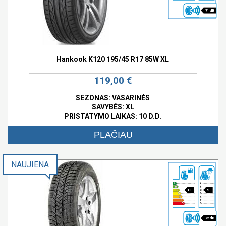
71 dB
Hankook K120 195/45 R17 85W XL
119,00 €
SEZONAS: VASARINĖS
SAVYBĖS:
XL
PRISTATYMO LAIKAS: 10 D.D.
PLAČIAU
NAUJIENA
C
c
72 dB