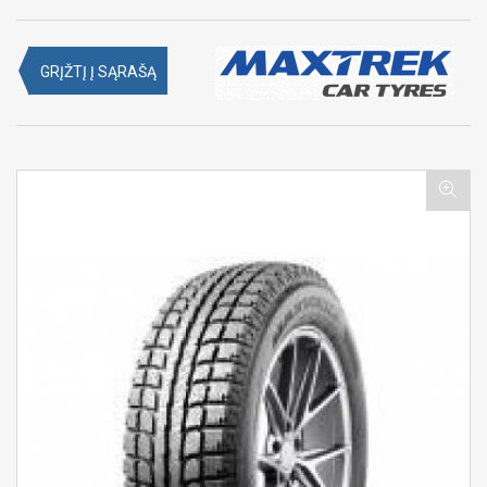
GRĮŽTĮ Į SĄRAŠĄ