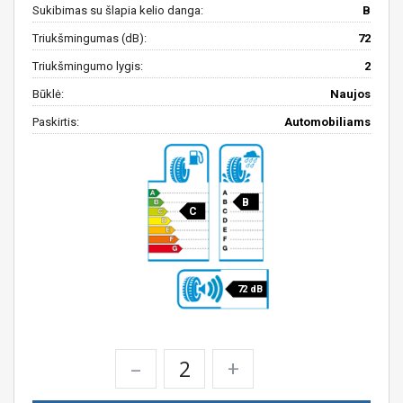
Sukibimas su šlapia kelio danga:
B
Triukšmingumas (dB):
72
Triukšmingumo lygis:
2
Būklė:
Naujos
Paskirtis:
Automobiliams
B
C
72 dB
–
+