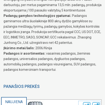
darbuotoju, per metus pagaminama 13,5 mln. padangų, produkcija
eksportuojama į 100 pasaulio valstybių 5 kontinentuose.
Padangų gamybos technologijos ypatumai.
Padangos
gaminamos ultra šiuolaikinėje 800 akrų dydžio gamyklose su
pažangia medžiagų tyrimų, padangų gamybos, kokybės kontrolės
ir logistikos įranga. Produkcija sertifikuota pagal CCC, US DOT, ECE,
EEC, INMETRO, SASO, SONCAP, GCC reikalavimus. Zhaoqing
Junhong Co., Ltd. užregistravo net 42 patentus.
Įkūrimo metai/šalis:
2006/Kinija
Padangos ir asortimentas:
vasarinės padangos, žieminės
padangos, universalios padangos, dygliuotos padangos,
automobilių padangos, padangos visureigiams, SUV padangos,
padangos komerciniam transportui.
PANAŠIOS PREKĖS
NAUJIENA