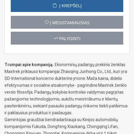
Į KREPŠELĮ
Į MĖGSTAMIAUSIAS
PALYGINTI
Trumpai apie kompaniją.
Ekonominių padangų prekinis ženklas
Maxtrek priklauso kompanijai Zhaoqing Junhong Co., Ltd., kuri yra
SD-International koncerno dukterinė įmonė. Maža kaina, didelis
efektyvumas ir socialinė atsakomybė - pagrindinė Maxtrek ženklo
verslo filosofija. Padangų kokybės kontrolės valdymas pagrįstas
pažangiomis technologijomis, aukštu meistriškumu ir klientų
pasitenkinimu, siekiant pasaulio padangų rinkoms tiekti patikimus
ir paklausius produktus ir paslaugas.
Gamintojas graudžiai bendradarbiauja su Kinijos automobilių
kompanijomis Fukuda, Dongfeng Xiaokang, Chongqing Lifan,
Chongqing Xinyuan, Zhongtai. Kompanijoje dirba virš 1 tūkst.