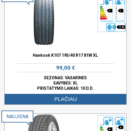
C
c
71 dB
Hankook K107 195/40 R17 81W XL
99,00 €
SEZONAS: VASARINĖS
SAVYBĖS:
XL
PRISTATYMO LAIKAS: 10 D.D.
PLAČIAU
NAUJIENA
A
B