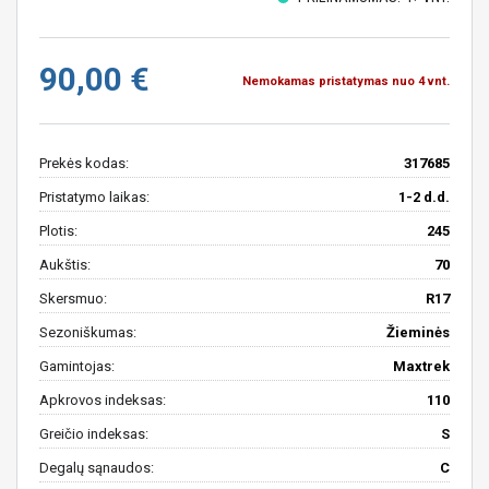
90,00 €
Nemokamas pristatymas nuo 4 vnt.
Prekės kodas:
317685
Pristatymo laikas:
1-2 d.d.
Plotis:
245
Aukštis:
70
Skersmuo:
R17
Sezoniškumas:
Žieminės
Gamintojas:
Maxtrek
Apkrovos indeksas:
110
Greičio indeksas:
S
Degalų sąnaudos:
C