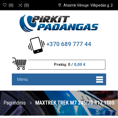
(
0
)
(
0
)
Atsiimk Vilniuje: Vilkpedės g. 2
+370 689 777 44
Prekių:
0
/
0,00 €
Meniu
Pagrindinis
MAXTREK TREK M7 245/70 R17 110S