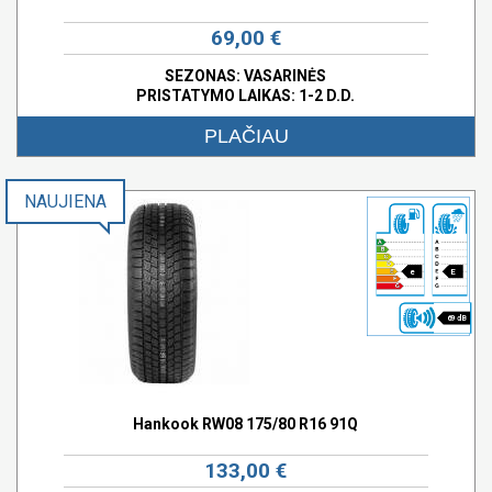
69,00 €
SEZONAS: VASARINĖS
PRISTATYMO LAIKAS: 1-2 D.D.
PLAČIAU
NAUJIENA
e
E
69 dB
Hankook RW08 175/80 R16 91Q
133,00 €