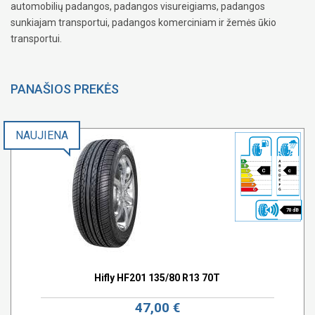
automobilių padangos, padangos visureigiams, padangos
sunkiajam transportui, padangos komerciniam ir žemės ūkio
transportui.
PANAŠIOS PREKĖS
NAUJIENA
C
c
70 dB
Hifly HF201 135/80 R13 70T
47,00 €