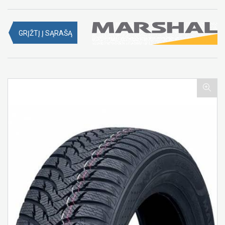
GRĮŽTĮ Į SĄRAŠĄ