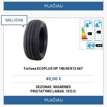
PLAČIAU
NAUJIENA
c
D
68 dB
Fortuna ECOPLUS HP 145/60 R13 66T
40,00 €
SEZONAS: VASARINĖS
PRISTATYMO LAIKAS: 10 D.D.
PLAČIAU