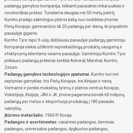
padangų gamybos kompanija, teikianti pasaulinei rinkai puikias ir
novatoriškas prekes. Turėdama daugiau nei 50 metų patirtį,
Kumho pradėjo sėkmingos plėtros kelią nuo nedidelės įmonės
Pietų Korėjoje, gaminančios tik 20 padangų per dieną, iki pripažinto
pasaulyje giganto.
Kumho Tyre tapo 9-uoju didžiausiu pasaulyje padangų gamintoju.
Kompanija siekia užtikrinti nepriekaištingą produktų saugumą ir
efektyvumą klientams visame pasaulyje. Gamintojui Kumho Tyre
priklauso padangų prekiniai ženklai Admiral, Marshal, Kumho,
Zetum.
Padangų gamybos technologijos ypatumai.
Kumho turi net
septynias gamyklas: tris Pietų Korėjoje, tris Kinijoje ir vieną
Vietname ir penkis mokslinių tyrimų ir plėtros centrus Korėjoje,
Vokietijoje, Kinijoje, JAV ir JK. Įmonė pagamina beveik 60 milijonų
padangų per metus ir eksportuoja produkciją į 180 pasaulio
valstybių.
Įkūrimo metai/šalis:
1960/P. Korėja
Padangos ir asortimentas:
vasarinės padangos, žieminės
padangos, universalios padangos, dygliuotos padangos,