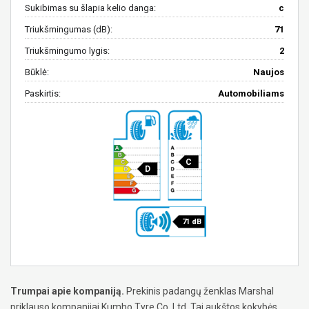
Sukibimas su šlapia kelio danga:
c
Triukšmingumas (dB):
71
Triukšmingumo lygis:
2
Būklė:
Naujos
Paskirtis:
Automobiliams
C
D
71 dB
Trumpai apie kompaniją.
Prekinis padangų ženklas Marshal
priklauso kompanijai Kumho Tyre Co. Ltd. Tai aukštos kokybės