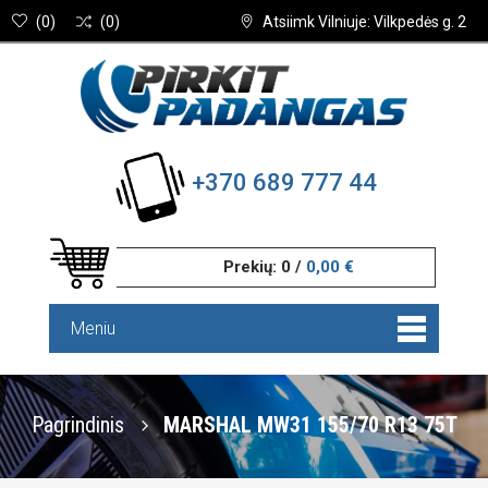
(
0
)
(
0
)
Atsiimk Vilniuje: Vilkpedės g. 2
+370 689 777 44
Prekių:
0
/
0,00 €
Meniu
Pagrindinis
MARSHAL MW31 155/70 R13 75T