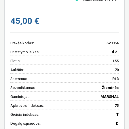
45,00 €
Prekės kodas:
523354
Pristatymo laikas:
d.d.
Plotis:
155
Aukštis:
70
Skersmuo:
R13
Sezoniškumas:
Žieminės
Gamintojas:
MARSHAL
Apkrovos indeksas:
75
Greičio indeksas:
T
Degalų sąnaudos:
D