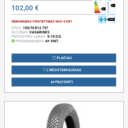
102,00 €
C
E
70 DB
NEMOKAMAS PRISTATYMAS NUO 4 VNT.
DYDIS:
155/70 R12 73T
SEZONAS:
VASARINĖS
PRISTATYMO LAIKAS:
9-10 D.D.
PRIEINAMUMAS:
4+ VNT.
PLAČIAU
Į MĖGSTAMIAUSIAS
PALYGINTI