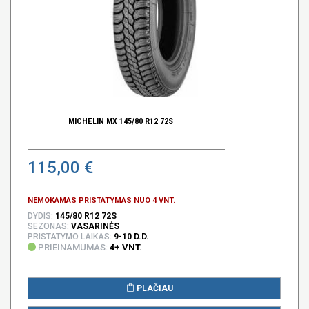
MICHELIN MX 145/80 R12 72S
115,00 €
NEMOKAMAS PRISTATYMAS NUO 4 VNT.
DYDIS:
145/80 R12 72S
SEZONAS:
VASARINĖS
PRISTATYMO LAIKAS:
9-10 D.D.
PRIEINAMUMAS:
4+ VNT.
PLAČIAU