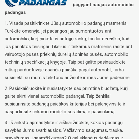
įsigyjant naujas automobilio
padangas
1. Visada pasitikrinkite Jūsų automobilio padangų matmenis.
Turėkite omenyje, jei padangos jau sumontuotos ant
automobilio, kurį pirkote iš antrųjų rankų, tai dar nereiškia, kad
jos parinktos teisingai. Tikslius ir tinkamus matmenis rasite ant
vairuotojo pusės priekinių durelių šoninės pusės, automobilio
techninių specifikacijų knygoje. Taip pat galite pasinaudokite
mūsų parduotuvėje esančia paieška pagal automobilį, arba
susisiekti su mumis telefonu ar žinute ir mes Jums padėsime.
2. Pasiskaičiuokite ir nusistatykite sau priimtiną biudžetą, kurį
galite skirti vienai automobilio padangai. Taip ženkliai
susiaurinsite padangų paieškos kriterijus bei palengvinsite ir
paspartinsite tinkamo modelio suradimą ir pasirinkimą.
3. Iš anksto apmąstykite ir aiškiai žinokite, kokios padangų
savybės Jums svarbiausios. Važiavimo saugumas, trauka,
pravažumas, ilgaamžiškumas? O gal sklandus riedėjimas ir