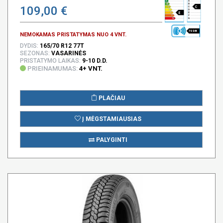
109,00 €
C
E
70 DB
NEMOKAMAS PRISTATYMAS NUO 4 VNT.
DYDIS:
165/70 R12 77T
SEZONAS:
VASARINĖS
PRISTATYMO LAIKAS:
9-10 D.D.
PRIEINAMUMAS:
4+ VNT.
PLAČIAU
Į MĖGSTAMIAUSIAS
PALYGINTI