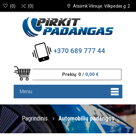
(
0
)
(
0
)
Atsiimk Vilniuje: Vilkpedės g. 2
+370 689 777 44
Prekių:
0
/
0,00 €
Meniu
Pagrindinis
Automobilių padangos