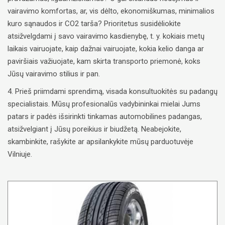
vairavimo komfortas, ar, vis dėlto, ekonomiškumas, minimalios
kuro sąnaudos ir CO2 tarša? Prioritetus susidėliokite
atsižvelgdami į savo vairavimo kasdienybę, t. y. kokiais metų
laikais vairuojate, kaip dažnai vairuojate, kokia kelio danga ar
paviršiais važiuojate, kam skirta transporto priemonė, koks
Jūsų vairavimo stilius ir pan.
4. Prieš priimdami sprendimą, visada konsultuokitės su padangų
specialistais. Mūsų profesionalūs vadybininkai mielai Jums
patars ir padės išsirinkti tinkamas automobilines padangas,
atsižvelgiant į Jūsų poreikius ir biudžetą. Neabejokite,
skambinkite, rašykite ar apsilankykite mūsų parduotuvėje
Vilniuje.