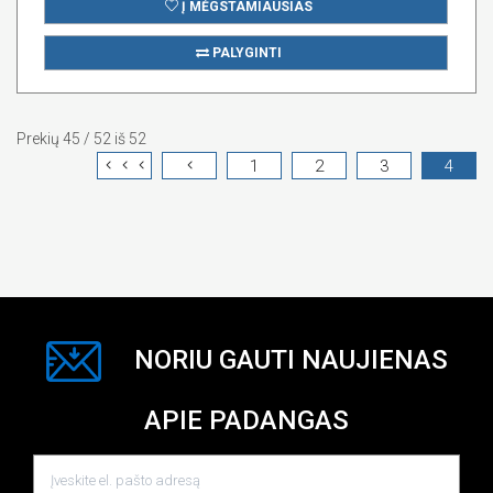
Į MĖGSTAMIAUSIAS
PALYGINTI
Prekių 45 / 52 iš 52
1
2
3
4
NORIU GAUTI NAUJIENAS
APIE PADANGAS