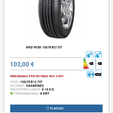
HIFLY HF201 155/70 R12 73T
102,00 €
D
D
70 DB
NEMOKAMAS PRISTATYMAS NUO 4 VNT.
DYDIS:
155/70 R12 73T
SEZONAS:
VASARINĖS
PRISTATYMO LAIKAS:
9-10 D.D.
PRIEINAMUMAS:
4 VNT.
PLAČIAU