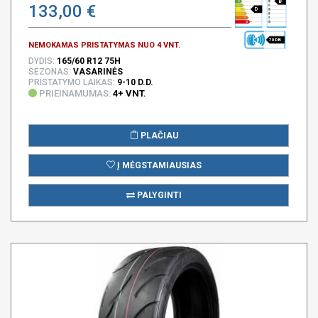
B
133,00 €
D
70 DB
NEMOKAMAS PRISTATYMAS NUO 4 VNT.
DYDIS:
165/60 R12 75H
SEZONAS:
VASARINĖS
PRISTATYMO LAIKAS:
9-10 D.D.
PRIEINAMUMAS:
4+ VNT.
PLAČIAU
Į MĖGSTAMIAUSIAS
PALYGINTI