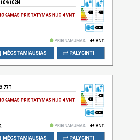
 104/102N
C
C
OKAMAS PRISTATYMAS NUO 4 VNT.
72 DB
PRIEINAMUMAS:
4+ VNT.
Į MĖGSTAMIAUSIAS
PALYGINTI
2 77T
B
OKAMAS PRISTATYMAS NUO 4 VNT.
D
70 DB
PRIEINAMUMAS:
4+ VNT.
D.
Į MĖGSTAMIAUSIAS
PALYGINTI