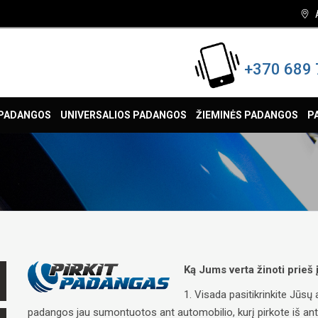
+370 689 
 PADANGOS
UNIVERSALIOS PADANGOS
ŽIEMINĖS PADANGOS
P
Ką Jums verta žinoti prieš
1. Visada pasitikrinkite Jūs
padangos jau sumontuotos ant automobilio, kurį pirkote iš antrųj