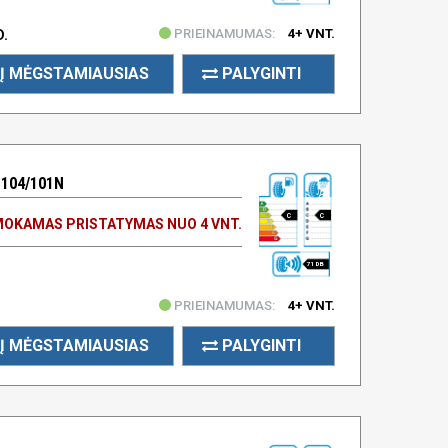
PRIEINAMUMAS:
4+ VNT.
D.
Į MĖGSTAMIAUSIAS
PALYGINTI
 104/101N
C
C
OKAMAS PRISTATYMAS NUO 4 VNT.
71 DB
PRIEINAMUMAS:
4+ VNT.
Į MĖGSTAMIAUSIAS
PALYGINTI