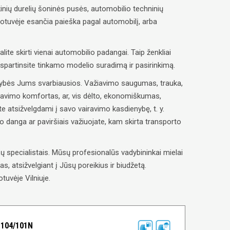
inių durelių šoninės pusės, automobilio techninių
uotuvėje esančia paieška pagal automobilį, arba
alite skirti vienai automobilio padangai. Taip ženkliai
paspartinsite tinkamo modelio suradimą ir pasirinkimą.
savybės Jums svarbiausios. Važiavimo saugumas, trauka,
ravimo komfortas, ar, vis dėlto, ekonomiškumas,
e atsižvelgdami į savo vairavimo kasdienybę, t. y.
lio danga ar paviršiais važiuojate, kam skirta transporto
 specialistais. Mūsų profesionalūs vadybininkai mielai
, atsižvelgiant į Jūsų poreikius ir biudžetą.
tuvėje Vilniuje.
 104/101N