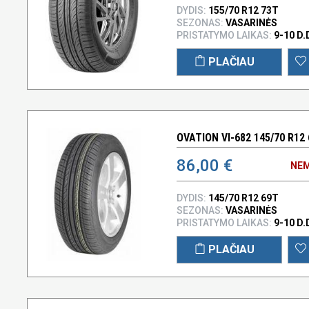
DYDIS:
155/70 R12 73T
SEZONAS:
VASARINĖS
PRISTATYMO LAIKAS:
9-10 D.
PLAČIAU
OVATION VI-682 145/70 R12
86,00 €
NEM
DYDIS:
145/70 R12 69T
SEZONAS:
VASARINĖS
PRISTATYMO LAIKAS:
9-10 D.
PLAČIAU