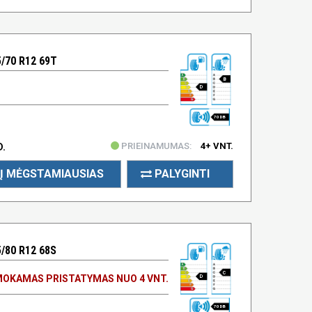
/70 R12 69T
B
D
70 DB
PRIEINAMUMAS:
4+ VNT.
D.
Į MĖGSTAMIAUSIAS
PALYGINTI
/80 R12 68S
C
OKAMAS PRISTATYMAS NUO 4 VNT.
D
70 DB