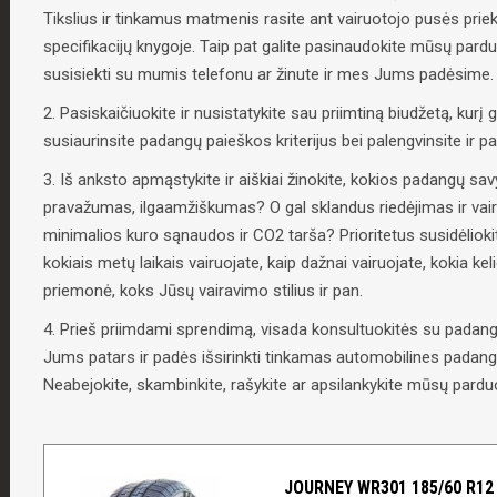
Tikslius ir tinkamus matmenis rasite ant vairuotojo pusės priek
specifikacijų knygoje. Taip pat galite pasinaudokite mūsų pard
susisiekti su mumis telefonu ar žinute ir mes Jums padėsime.
2. Pasiskaičiuokite ir nusistatykite sau priimtiną biudžetą, kurį g
susiaurinsite padangų paieškos kriterijus bei palengvinsite ir 
3. Iš anksto apmąstykite ir aiškiai žinokite, kokios padangų 
pravažumas, ilgaamžiškumas? O gal sklandus riedėjimas ir vai
minimalios kuro sąnaudos ir CO2 tarša? Prioritetus susidėliokit
kokiais metų laikais vairuojate, kaip dažnai vairuojate, kokia ke
priemonė, koks Jūsų vairavimo stilius ir pan.
4. Prieš priimdami sprendimą, visada konsultuokitės su padangų
Jums patars ir padės išsirinkti tinkamas automobilines padangas
Neabejokite, skambinkite, rašykite ar apsilankykite mūsų parduo
JOURNEY WR301 185/60 R12