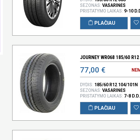
SEZONAS:
VASARINĖS
PRISTATYMO LAIKAS:
9-10 D.
PLAČIAU
JOURNEY WR068 185/60 R12
77,00 €
NEM
DYDIS:
185/60 R12 104/101N
SEZONAS:
VASARINĖS
PRISTATYMO LAIKAS:
7-8 D.D.
PLAČIAU