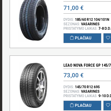
71,00 €
DYDIS:
185/60 R12 104/101N
SEZONAS:
VASARINĖS
PRISTATYMO LAIKAS:
7-8 D.D.
PLAČIAU
LEAO NOVA FORCE GP 145/7
73,00 €
DYDIS:
145/70 R12 69S
SEZONAS:
VASARINĖS
PRISTATYMO LAIKAS:
9-10 D.
PLAČIAU