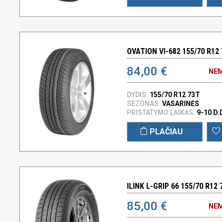
OVATION VI-682 155/70 R12
84,00 €
NEM
DYDIS:
155/70 R12 73T
SEZONAS:
VASARINĖS
PRISTATYMO LAIKAS:
9-10 D.
PLAČIAU
ILINK L-GRIP 66 155/70 R12 
85,00 €
NEM