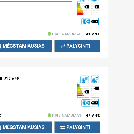
C
C
72 DB
PRIEINAMUMAS:
4+ VNT.
Į MĖGSTAMIAUSIAS
PALYGINTI
0 R12 69S
C
E
70 DB
PRIEINAMUMAS:
4+ VNT.
D.
Į MĖGSTAMIAUSIAS
PALYGINTI