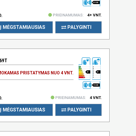
69 DB
PRIEINAMUMAS:
4+ VNT.
D.
Į MĖGSTAMIAUSIAS
PALYGINTI
 69T
OKAMAS PRISTATYMAS NUO 4 VNT.
D
D
70 DB
PRIEINAMUMAS:
4 VNT.
D.
Į MĖGSTAMIAUSIAS
PALYGINTI