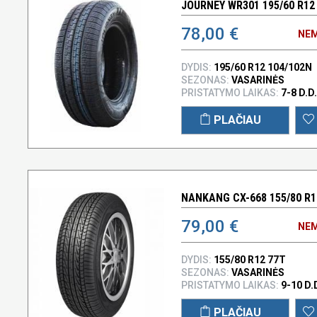
JOURNEY WR301 195/60 R12
78,00 €
NEM
DYDIS:
195/60 R12 104/102N
SEZONAS:
VASARINĖS
PRISTATYMO LAIKAS:
7-8 D.D.
PLAČIAU
NANKANG CX-668 155/80 R1
79,00 €
NEM
DYDIS:
155/80 R12 77T
SEZONAS:
VASARINĖS
PRISTATYMO LAIKAS:
9-10 D.
PLAČIAU