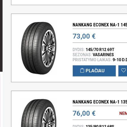
NANKANG ECONEX NA-1 145
73,00 €
DYDIS:
145/70 R12 69T
SEZONAS:
VASARINĖS
PRISTATYMO LAIKAS:
9-10 D.
PLAČIAU
NANKANG ECONEX NA-1 135
76,00 €
NEM
DYDIS:
135/80 R12 68S