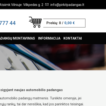
Atsiimk Vilniuje: Vilkpedės g. 2
info@pirkitpadangas.lt
777 44
Prekių:
0
/
0,00 €
ADANGŲ MONTAVIMAS
INFORMACIJA
KONTAKTAI
 įsigyjant naujas automobilio padangas
ų automobilio padangų matmenis. Turėkite omenyje, jei
ų rankų, tai dar nereiškia, kad jos parinktos teisingai.