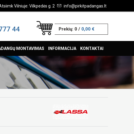
Atsiimk Vilniuje: Vilkpedės g. 2
info@pirkitpadangas.lt
777 44
Prekių:
0
/
0,00 €
ADANGŲ MONTAVIMAS
INFORMACIJA
KONTAKTAI