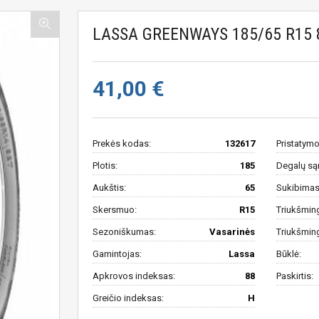
LASSA GREENWAYS 185/65 R15 
41,00 €
Prekės kodas:
132617
Pristatymo
Plotis:
185
Degalų są
Aukštis:
65
Sukibimas 
Skersmuo:
R15
Triukšmin
Sezoniškumas:
Vasarinės
Triukšmin
Gamintojas:
Lassa
Būklė:
Apkrovos indeksas:
88
Paskirtis:
Greičio indeksas:
H