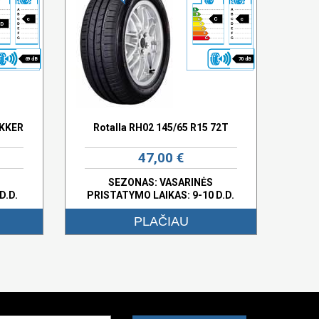
c
C
c
D
69 dB
70 dB
EKKER
Rotalla RH02 145/65 R15 72T
47,00 €
SEZONAS: VASARINĖS
D.D.
PRISTATYMO LAIKAS: 9-10 D.D.
PLAČIAU