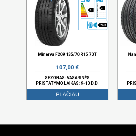
c
D
70 dB
Minerva F209 135/70 R15 70T
Nan
107,00 €
SEZONAS: VASARINĖS
PRISTATYMO LAIKAS: 9-10 D.D.
PRI
PLAČIAU