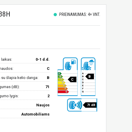
88H
PRIEINAMUMAS: 4+ VNT.
 laikas:
0-1 d.d.
naudos:
C
B
su šlapia kelio danga:
B
C
gumas (dB):
71
gumo lygis:
2
Naujos
71 dB
Automobiliams