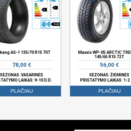
c
D
70 dB
kang AS-1 135/70 R15 70T
Maxxis WP-05 ARCTIC TR
145/65 R15 72T
78,00 €
56,00 €
SEZONAS: VASARINĖS
SEZONAS: ŽIEMINĖS
STATYMO LAIKAS: 9-10 D.D.
PRISTATYMO LAIKAS: 1-2 
PLAČIAU
PLAČIAU