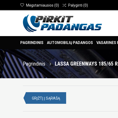
Mėgstamiausios
(
0
)
Palyginti
(
0
)
PAGRINDINIS
AUTOMOBILIŲ PADANGOS
VASARINĖS
Pagrindinis
LASSA GREENWAYS 185/65 R
GRĮŽTĮ Į SĄRAŠĄ