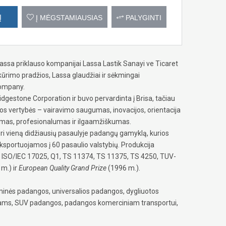
Į
Į MĖGSTAMIAUSIAS
PALYGINTI
ssa priklauso kompanijai Lassa Lastik Sanayi ve Ticaret
įkūrimo pradžios, Lassa glaudžiai ir sėkmingai
Company.
dgestone Corporation ir buvo pervardinta į Brisa, tačiau
ijos vertybės – vairavimo saugumas, inovacijos, orientacija
škumas, profesionalumas ir ilgaamžiškumas.
uri vieną didžiausių pasaulyje padangų gamyklą, kurios
ksportuojamos į 60 pasaulio valstybių. Produkcija
, ISO/IEC 17025, Q1, TS 11374, TS 11375, TS 4250, TUV-
m.) ir
European Quality Grand Prize
(1996 m.).
inės padangos, universalios padangos, dygliuotos
iams, SUV padangos, padangos komerciniam transportui,