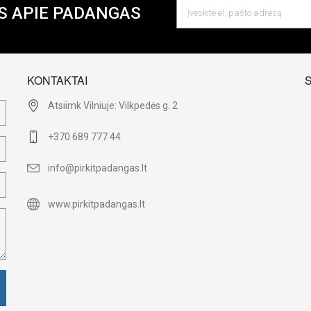
S APIE PADANGAS
KONTAKTAI
Atsiimk Vilniuje: Vilkpedės g. 2
+370 689 777 44
info@pirkitpadangas.lt
www.pirkitpadangas.lt