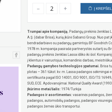
–
+
Į KREPŠEL
Trumpai apie kompaniją.
Padangų prekinis ženklas La
A.Ş. (dabar Brisa), kurią įkūrė Sabanci Group. Nuo pat 
bendradarbiavo su padangų gamintoju BF Goodrich 
1978 m. kompanija pasirašė partnerystės sutartį su Bri
padangų prekinis ženklas Lassa išliko iki šiol. Kompan
į klientus ir vairuotojus, komandinis darbas, meistri
Padangų gamybos technologijos ypatumai.
Brisa t
plotas – 361 tūkst. kv. m. Lassa padangos sėkmingai e
sertifikuota pagal ISO 14001, ISO 9001, ISO/TS 16949
SUD, ECE. Apdovanojimai:
National Quality Award
(1993 
Įkūrimo metai/šalis:
1974/Turkija
Padangos ir asortimentas:
vasarinės padangos, žiem
padangos, automobilių padangos, padangos visureig
padangos žemės ūkio transportui.