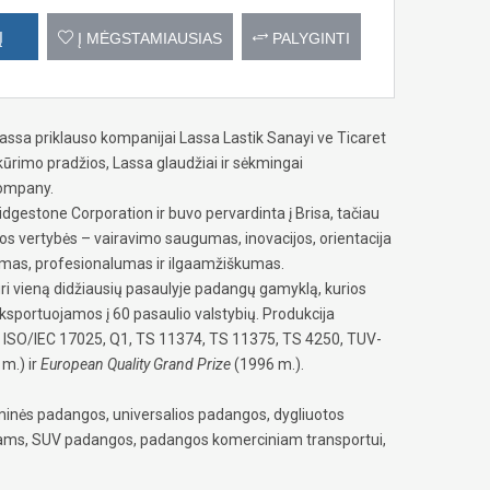
Į
Į MĖGSTAMIAUSIAS
PALYGINTI
ssa priklauso kompanijai Lassa Lastik Sanayi ve Ticaret
įkūrimo pradžios, Lassa glaudžiai ir sėkmingai
Company.
dgestone Corporation ir buvo pervardinta į Brisa, tačiau
ijos vertybės – vairavimo saugumas, inovacijos, orientacija
škumas, profesionalumas ir ilgaamžiškumas.
uri vieną didžiausių pasaulyje padangų gamyklą, kurios
ksportuojamos į 60 pasaulio valstybių. Produkcija
, ISO/IEC 17025, Q1, TS 11374, TS 11375, TS 4250, TUV-
m.) ir
European Quality Grand Prize
(1996 m.).
inės padangos, universalios padangos, dygliuotos
iams, SUV padangos, padangos komerciniam transportui,