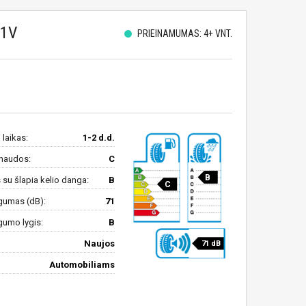
91V
PRIEINAMUMAS: 4+ VNT.
 laikas:
1-2 d.d.
naudos:
C
B
su šlapia kelio danga:
B
C
gumas (dB):
71
gumo lygis:
B
Naujos
71 dB
Automobiliams