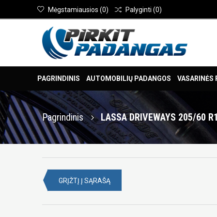
Mėgstamiausios
(
0
)
Palyginti
(
0
)
PAGRINDINIS
AUTOMOBILIŲ PADANGOS
VASARINĖS
Pagrindinis
LASSA DRIVEWAYS 205/60 R
GRĮŽTĮ Į SĄRAŠĄ