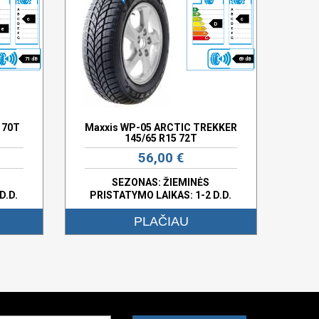
c
c
D
e
71 dB
69 dB
 70T
Maxxis WP-05 ARCTIC TREKKER
145/65 R15 72T
56,00 €
SEZONAS: ŽIEMINĖS
D.D.
PRISTATYMO LAIKAS: 1-2 D.D.
PLAČIAU