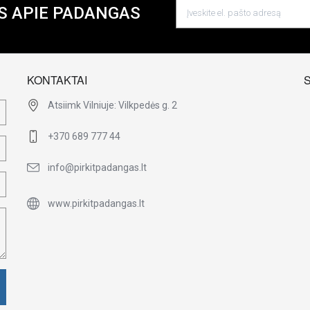
S APIE PADANGAS
KONTAKTAI
Atsiimk Vilniuje: Vilkpedės g. 2
+370 689 777 44
info@pirkitpadangas.lt
www.pirkitpadangas.lt