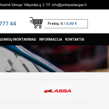
Atsiimk Vilniuje: Vilkpedės g. 2
info@pirkitpadangas.lt
777 44
Prekių:
0
/
0,00 €
ADANGŲ MONTAVIMAS
INFORMACIJA
KONTAKTAI