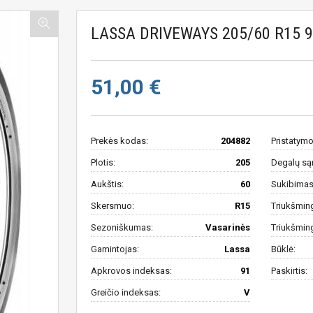
LASSA DRIVEWAYS 205/60 R15 
51,00 €
Prekės kodas:
204882
Pristatymo
Plotis:
205
Degalų są
Aukštis:
60
Sukibimas 
Skersmuo:
R15
Triukšmin
Sezoniškumas:
Vasarinės
Triukšmin
Gamintojas:
Lassa
Būklė:
Apkrovos indeksas:
91
Paskirtis:
Greičio indeksas:
V