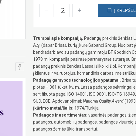
–
+
Į KREPŠEL
Trumpai apie kompaniją.
Padangų prekinis ženklas La
A.Ş. (dabar Brisa), kurią įkūrė Sabanci Group. Nuo pat 
bendradarbiavo su padangų gamintoju BF Goodrich 
1978 m. kompanija pasirašė partnerystės sutartį su Bri
padangų prekinis ženklas Lassa išliko iki šiol. Kompan
į klientus ir vairuotojus, komandinis darbas, meistri
Padangų gamybos technologijos ypatumai.
Brisa t
plotas – 361 tūkst. kv. m. Lassa padangos sėkmingai e
sertifikuota pagal ISO 14001, ISO 9001, ISO/TS 16949
SUD, ECE. Apdovanojimai:
National Quality Award
(1993 
Įkūrimo metai/šalis:
1974/Turkija
Padangos ir asortimentas:
vasarinės padangos, žiem
padangos, automobilių padangos, padangos visureig
padangos žemės ūkio transportui.