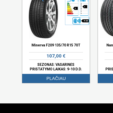
c
D
70 dB
Minerva F209 135/70 R15 70T
Nan
107,00 €
SEZONAS: VASARINĖS
PRISTATYMO LAIKAS: 9-10 D.D.
PRI
PLAČIAU