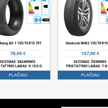
c
D
70 dB
kang AS-1 135/70 R15 70T
Hankook W452 135/70 R15
78,00 €
107,00 €
SEZONAS: VASARINĖS
SEZONAS: ŽIEMINĖS
STATYMO LAIKAS: 9-10 D.D.
PRISTATYMO LAIKAS: 7-8 
PLAČIAU
PLAČIAU