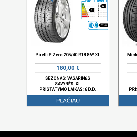
B
D
72 dB
Pirelli P Zero 205/40 R18 86Y XL
Mich
180,00 €
SEZONAS: VASARINĖS
SAVYBĖS:
XL
PRISTATYMO LAIKAS: 6 D.D.
PRI
PLAČIAU