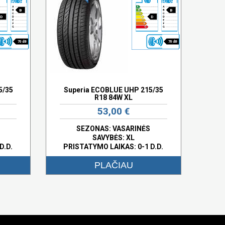
B
B
D
D
70 dB
70 dB
5/35
Superia ECOBLUE UHP 215/35
R18 84W XL
53,00 €
SEZONAS: VASARINĖS
SAVYBĖS:
XL
D.D.
PRISTATYMO LAIKAS: 0-1 D.D.
PLAČIAU