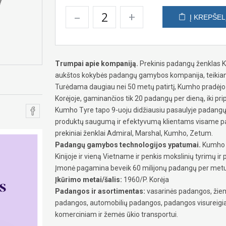
–
+
Į KREPŠEL
Trumpai apie kompaniją.
Prekinis padangų ženklas K
aukštos kokybės padangų gamybos kompanija, teikianti 
Turėdama daugiau nei 50 metų patirtį, Kumho pradėjo 
Korėjoje, gaminančios tik 20 padangų per dieną, iki pri
Kumho Tyre tapo 9-uoju didžiausiu pasaulyje padangų g
produktų saugumą ir efektyvumą klientams visame pa
prekiniai ženklai Admiral, Marshal, Kumho, Zetum.
Padangų gamybos technologijos ypatumai.
Kumho tu
Kinijoje ir vieną Vietname ir penkis mokslinių tyrimų ir pl
Įmonė pagamina beveik 60 milijonų padangų per metus i
Įkūrimo metai/šalis:
1960/P. Korėja
Padangos ir asortimentas:
vasarinės padangos, žiem
padangos, automobilių padangos, padangos visureigi
komerciniam ir žemės ūkio transportui.