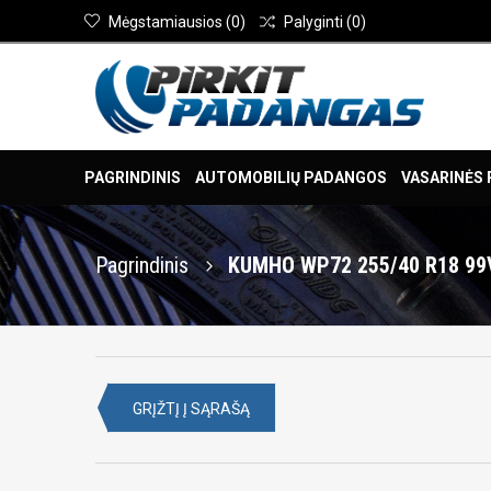
Mėgstamiausios
(
0
)
Palyginti
(
0
)
PAGRINDINIS
AUTOMOBILIŲ PADANGOS
VASARINĖS
Pagrindinis
KUMHO WP72 255/40 R18 99
GRĮŽTĮ Į SĄRAŠĄ