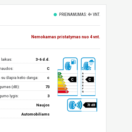
PRIEINAMUMAS: 4+ VNT.
Nemokamas pristatymas nuo 4 vnt.
 laikas:
3-6 d.d.
naudos:
C
su šlapia kelio danga:
c
C
C
gumas (dB):
73
gumo lygis:
3
Naujos
73 dB
Automobiliams