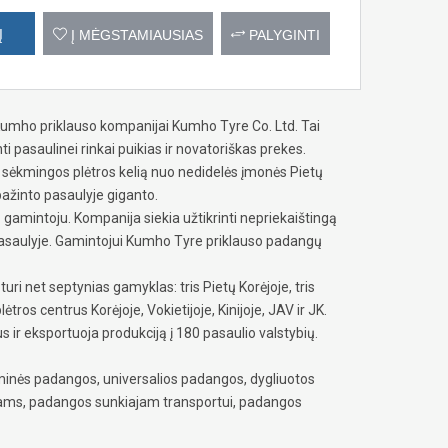
Į
Į MĖGSTAMIAUSIAS
PALYGINTI
umho priklauso kompanijai Kumho Tyre Co. Ltd. Tai
pasaulinei rinkai puikias ir novatoriškas prekes.
sėkmingos plėtros kelią nuo nedidelės įmonės Pietų
pažinto pasaulyje giganto.
amintoju. Kompanija siekia užtikrinti nepriekaištingą
saulyje. Gamintojui Kumho Tyre priklauso padangų
ri net septynias gamyklas: tris Pietų Korėjoje, tris
ėtros centrus Korėjoje, Vokietijoje, Kinijoje, JAV ir JK.
r eksportuoja produkciją į 180 pasaulio valstybių.
inės padangos, universalios padangos, dygliuotos
ams, padangos sunkiajam transportui, padangos