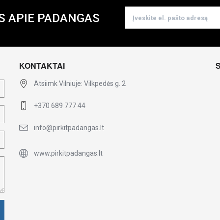
S APIE PADANGAS
KONTAKTAI
Atsiimk Vilniuje: Vilkpedės g. 2
+370 689 777 44
info@pirkitpadangas.lt
www.pirkitpadangas.lt