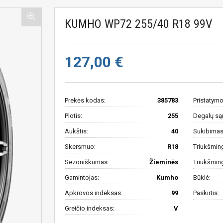
KUMHO WP72 255/40 R18 99V
127,00 €
Prekės kodas:
385783
Pristatymo
Plotis:
255
Degalų są
Aukštis:
40
Sukibimas 
Skersmuo:
R18
Triukšmin
Sezoniškumas:
Žieminės
Triukšmin
Gamintojas:
Kumho
Būklė:
Apkrovos indeksas:
99
Paskirtis:
Greičio indeksas:
V