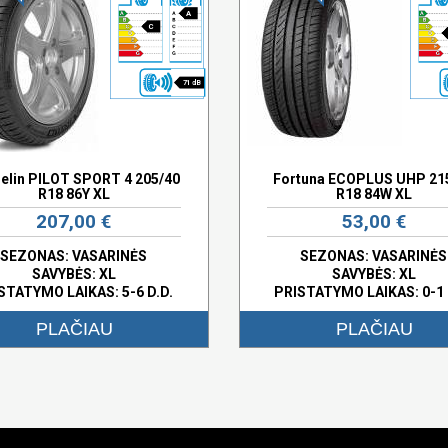
A
C
71 dB
elin PILOT SPORT 4 205/40
Fortuna ECOPLUS UHP 21
R18 86Y XL
R18 84W XL
207,00 €
53,00 €
SEZONAS: VASARINĖS
SEZONAS: VASARINĖS
SAVYBĖS:
XL
SAVYBĖS:
XL
STATYMO LAIKAS: 5-6 D.D.
PRISTATYMO LAIKAS: 0-1 
PLAČIAU
PLAČIAU