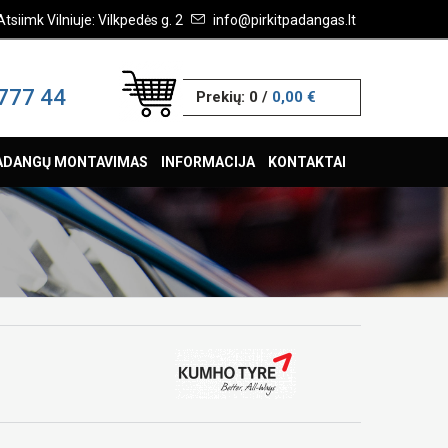
Atsiimk Vilniuje: Vilkpedės g. 2
info@pirkitpadangas.lt
777 44
Prekių:
0
/
0,00 €
ADANGŲ MONTAVIMAS
INFORMACIJA
KONTAKTAI