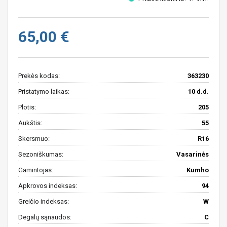
65,00 €
Prekės kodas:
363230
Pristatymo laikas:
10 d.d.
Plotis:
205
Aukštis:
55
Skersmuo:
R16
Sezoniškumas:
Vasarinės
Gamintojas:
Kumho
Apkrovos indeksas:
94
Greičio indeksas:
W
Degalų sąnaudos:
C