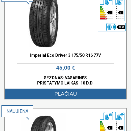
D
D
70 dB
Imperial Eco Driver 3 175/50 R16 77V
45,00 €
SEZONAS: VASARINĖS
PRISTATYMO LAIKAS: 10 D.D.
PLAČIAU
NAUJIENA
D
D