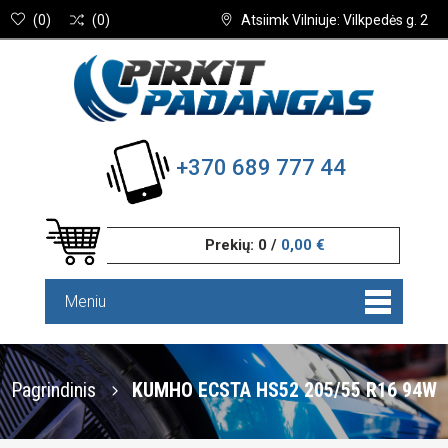
(
0
)
(
0
)
Atsiimk Vilniuje: Vilkpedės g. 2
+370 689 777 44
Prekių:
0
/
0,00 €
Meniu
Pagrindinis
KUMHO ECSTA HS52 205/55 R16 94W