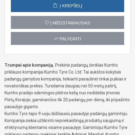
Į KREPŠELĮ
Į MĖGSTAMIAUSIAS
PALYGINTI
Trumpai apie kompaniją.
Prekinis padangų ženklas Kumho
priklauso kompanijai Kumho Tyre Co. Ltd. Tai aukštos kokybės
padangų gamybos kompanija, teikianti pasaulinei rinkai puikias ir
novatoriškas prekes. Turėdama daugiau nei 50 metų patirtį,
Kumho pradėjo sėkmingos plėtros kelią nuo nedidelės įmonės
Pietų Korėjoje, gaminančios tik 20 padangų per dieną, iki pripažinto
pasaulyje giganto.
Kumho Tyre tapo 9-uoju didžiausiu pasaulyje padangų gamintoju.
Kompanija siekia užtikrinti nepriekaištingą produktų saugumą ir
efektyvumą klientams visame pasaulyje. Gamintojui Kumho Tyre
priklauso padangų prekiniai ženklai Admiral, Marshal, Kumho,