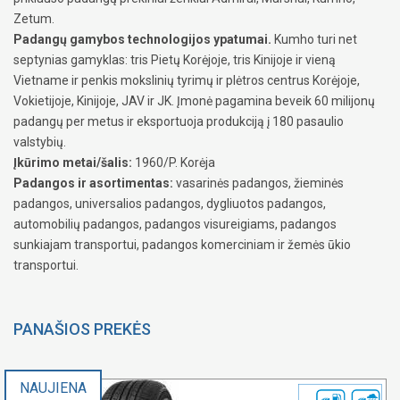
Zetum.
Padangų gamybos technologijos ypatumai.
Kumho turi net
septynias gamyklas: tris Pietų Korėjoje, tris Kinijoje ir vieną
Vietname ir penkis mokslinių tyrimų ir plėtros centrus Korėjoje,
Vokietijoje, Kinijoje, JAV ir JK. Įmonė pagamina beveik 60 milijonų
padangų per metus ir eksportuoja produkciją į 180 pasaulio
valstybių.
Įkūrimo metai/šalis:
1960/P. Korėja
Padangos ir asortimentas:
vasarinės padangos, žieminės
padangos, universalios padangos, dygliuotos padangos,
automobilių padangos, padangos visureigiams, padangos
sunkiajam transportui, padangos komerciniam ir žemės ūkio
transportui.
PANAŠIOS PREKĖS
NAUJIENA