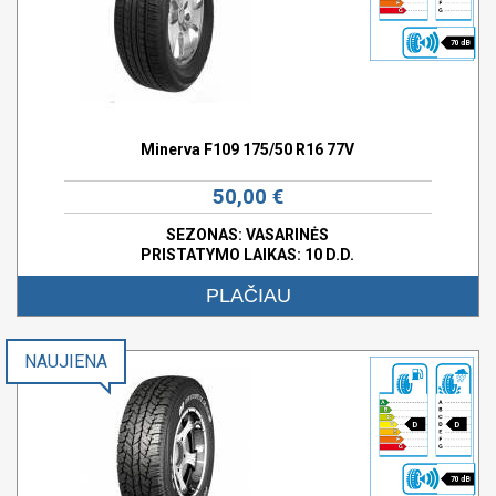
70 dB
Minerva F109 175/50 R16 77V
50,00 €
SEZONAS: VASARINĖS
PRISTATYMO LAIKAS: 10 D.D.
PLAČIAU
NAUJIENA
D
D
70 dB