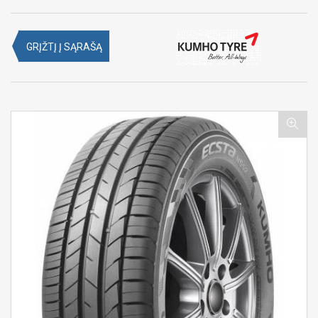
GRĮŽTĮ Į SĄRAŠĄ