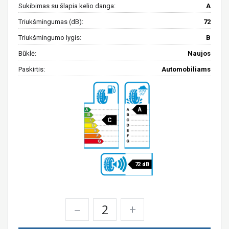
Sukibimas su šlapia kelio danga:
A
Triukšmingumas (dB):
72
Triukšmingumo lygis:
B
Būklė:
Naujos
Paskirtis:
Automobiliams
A
C
72 dB
–
+