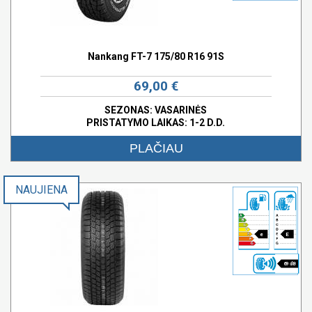
Nankang FT-7 175/80 R16 91S
69,00 €
SEZONAS: VASARINĖS
PRISTATYMO LAIKAS: 1-2 D.D.
PLAČIAU
NAUJIENA
e
E
69 dB