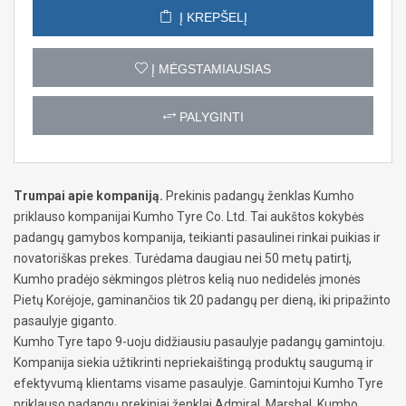
Į KREPŠELĮ
Į MĖGSTAMIAUSIAS
PALYGINTI
Trumpai apie kompaniją.
Prekinis padangų ženklas Kumho
priklauso kompanijai Kumho Tyre Co. Ltd. Tai aukštos kokybės
padangų gamybos kompanija, teikianti pasaulinei rinkai puikias ir
novatoriškas prekes. Turėdama daugiau nei 50 metų patirtį,
Kumho pradėjo sėkmingos plėtros kelią nuo nedidelės įmonės
Pietų Korėjoje, gaminančios tik 20 padangų per dieną, iki pripažinto
pasaulyje giganto.
Kumho Tyre tapo 9-uoju didžiausiu pasaulyje padangų gamintoju.
Kompanija siekia užtikrinti nepriekaištingą produktų saugumą ir
efektyvumą klientams visame pasaulyje. Gamintojui Kumho Tyre
priklauso padangų prekiniai ženklai Admiral, Marshal, Kumho,