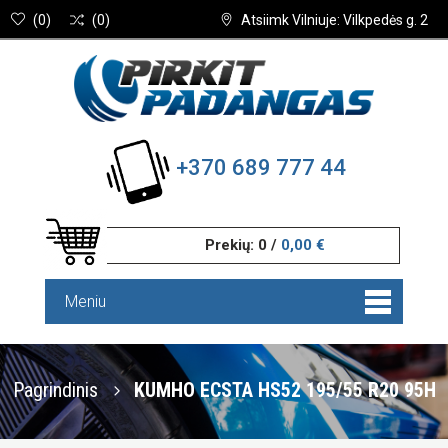
(
0
)
(
0
)
Atsiimk Vilniuje: Vilkpedės g. 2
+370 689 777 44
Prekių:
0
/
0,00 €
Meniu
Pagrindinis
KUMHO ECSTA HS52 195/55 R20 95H