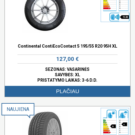
72 dB
Continental ContiEcoContact 5 195/55 R20 95H XL
127,00 €
SEZONAS: VASARINĖS
SAVYBĖS:
XL
PRISTATYMO LAIKAS: 3-6 D.D.
PLAČIAU
NAUJIENA
c
D