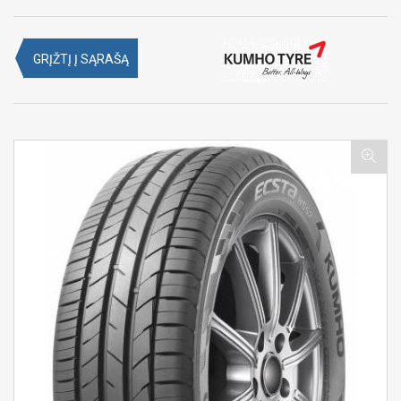
GRĮŽTĮ Į SĄRAŠĄ