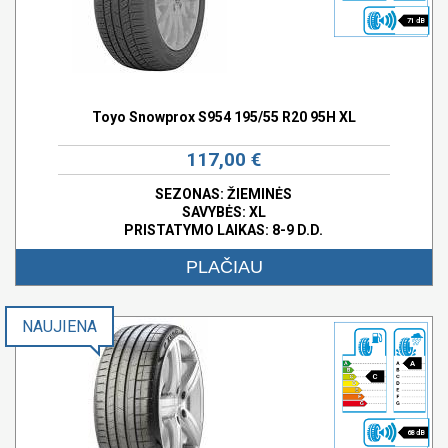
71 dB
Toyo Snowprox S954 195/55 R20 95H XL
117,00 €
SEZONAS: ŽIEMINĖS
SAVYBĖS:
XL
PRISTATYMO LAIKAS: 8-9 D.D.
PLAČIAU
NAUJIENA
A
C
68 dB