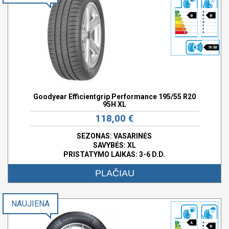
B
B
70 dB
Goodyear Efficientgrip Performance 195/55 R20
95H XL
118,00 €
SEZONAS: VASARINĖS
SAVYBĖS:
XL
PRISTATYMO LAIKAS: 3-6 D.D.
PLAČIAU
NAUJIENA
A
B