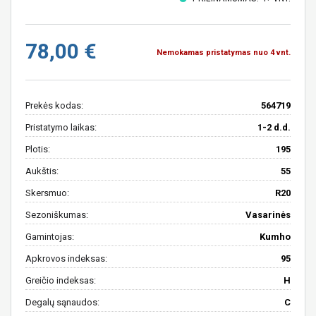
78,00 €
Nemokamas pristatymas nuo 4 vnt.
Prekės kodas:
564719
Pristatymo laikas:
1-2 d.d.
Plotis:
195
Aukštis:
55
Skersmuo:
R20
Sezoniškumas:
Vasarinės
Gamintojas:
Kumho
Apkrovos indeksas:
95
Greičio indeksas:
H
Degalų sąnaudos:
C