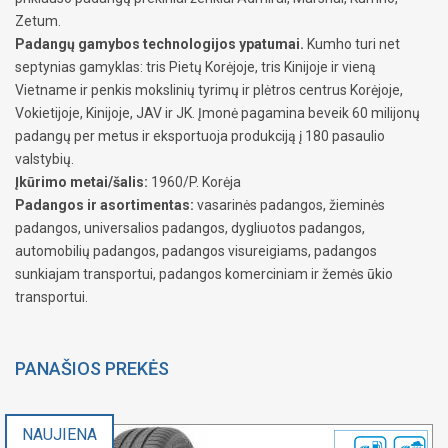
Zetum.
Padangų gamybos technologijos ypatumai.
Kumho turi net
septynias gamyklas: tris Pietų Korėjoje, tris Kinijoje ir vieną
Vietname ir penkis mokslinių tyrimų ir plėtros centrus Korėjoje,
Vokietijoje, Kinijoje, JAV ir JK. Įmonė pagamina beveik 60 milijonų
padangų per metus ir eksportuoja produkciją į 180 pasaulio
valstybių.
Įkūrimo metai/šalis:
1960/P. Korėja
Padangos ir asortimentas:
vasarinės padangos, žieminės
padangos, universalios padangos, dygliuotos padangos,
automobilių padangos, padangos visureigiams, padangos
sunkiajam transportui, padangos komerciniam ir žemės ūkio
transportui.
PANAŠIOS PREKĖS
NAUJIENA