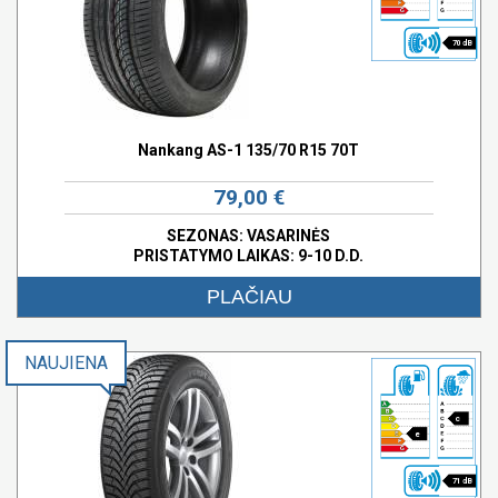
70 dB
Nankang AS-1 135/70 R15 70T
79,00 €
SEZONAS: VASARINĖS
PRISTATYMO LAIKAS: 9-10 D.D.
PLAČIAU
NAUJIENA
c
e
71 dB