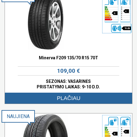
c
D
70 dB
Minerva F209 135/70 R15 70T
109,00 €
SEZONAS: VASARINĖS
PRISTATYMO LAIKAS: 9-10 D.D.
PLAČIAU
NAUJIENA
c
D