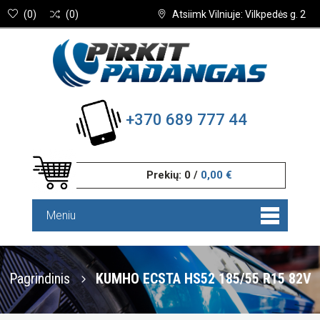
(
0
)
(
0
)
Atsiimk Vilniuje: Vilkpedės g. 2
+370 689 777 44
Prekių:
0
/
0,00 €
Meniu
Pagrindinis
KUMHO ECSTA HS52 185/55 R15 82V