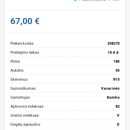
67,00 €
Prekės kodas:
338273
Pristatymo laikas:
10 d.d.
Plotis:
185
Aukštis:
55
Skersmuo:
R15
Sezoniškumas:
Vasarinės
Gamintojas:
Kumho
Apkrovos indeksas:
82
Greičio indeksas:
V
Degalų sąnaudos:
D