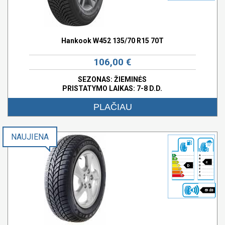
Hankook W452 135/70 R15 70T
106,00 €
SEZONAS: ŽIEMINĖS
PRISTATYMO LAIKAS: 7-8 D.D.
PLAČIAU
NAUJIENA
c
D
69 dB