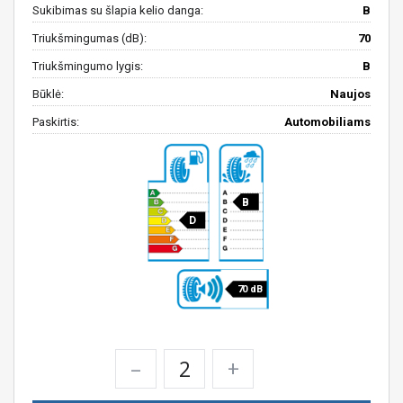
Sukibimas su šlapia kelio danga:
B
Triukšmingumas (dB):
70
Triukšmingumo lygis:
B
Būklė:
Naujos
Paskirtis:
Automobiliams
B
D
70 dB
–
+