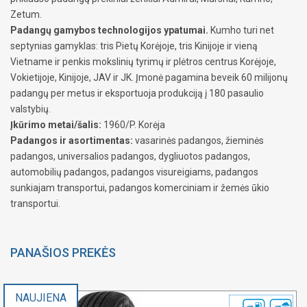
Zetum.
Padangų gamybos technologijos ypatumai.
Kumho turi net
septynias gamyklas: tris Pietų Korėjoje, tris Kinijoje ir vieną
Vietname ir penkis mokslinių tyrimų ir plėtros centrus Korėjoje,
Vokietijoje, Kinijoje, JAV ir JK. Įmonė pagamina beveik 60 milijonų
padangų per metus ir eksportuoja produkciją į 180 pasaulio
valstybių.
Įkūrimo metai/šalis:
1960/P. Korėja
Padangos ir asortimentas:
vasarinės padangos, žieminės
padangos, universalios padangos, dygliuotos padangos,
automobilių padangos, padangos visureigiams, padangos
sunkiajam transportui, padangos komerciniam ir žemės ūkio
transportui.
PANAŠIOS PREKĖS
NAUJIENA