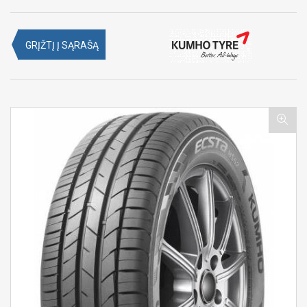
GRĮŽTĮ Į SĄRAŠĄ