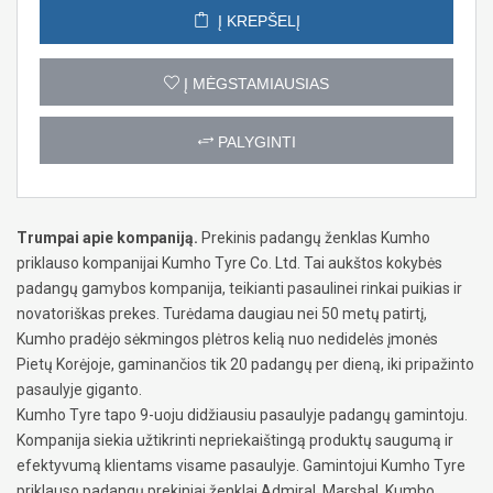
Į KREPŠELĮ
Į MĖGSTAMIAUSIAS
PALYGINTI
Trumpai apie kompaniją.
Prekinis padangų ženklas Kumho
priklauso kompanijai Kumho Tyre Co. Ltd. Tai aukštos kokybės
padangų gamybos kompanija, teikianti pasaulinei rinkai puikias ir
novatoriškas prekes. Turėdama daugiau nei 50 metų patirtį,
Kumho pradėjo sėkmingos plėtros kelią nuo nedidelės įmonės
Pietų Korėjoje, gaminančios tik 20 padangų per dieną, iki pripažinto
pasaulyje giganto.
Kumho Tyre tapo 9-uoju didžiausiu pasaulyje padangų gamintoju.
Kompanija siekia užtikrinti nepriekaištingą produktų saugumą ir
efektyvumą klientams visame pasaulyje. Gamintojui Kumho Tyre
priklauso padangų prekiniai ženklai Admiral, Marshal, Kumho,