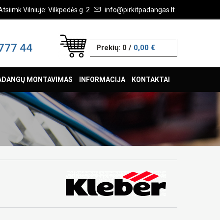
Atsiimk Vilniuje: Vilkpedės g. 2
info@pirkitpadangas.lt
777 44
Prekių:
0
/
0,00 €
ADANGŲ MONTAVIMAS
INFORMACIJA
KONTAKTAI