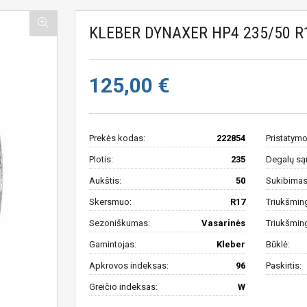
KLEBER DYNAXER HP4 235/50 R
125,00 €
Prekės kodas:
222854
Pristatymo
Plotis:
235
Degalų są
Aukštis:
50
Sukibimas 
Skersmuo:
R17
Triukšmin
Sezoniškumas:
Vasarinės
Triukšmin
Gamintojas:
Kleber
Būklė:
Apkrovos indeksas:
96
Paskirtis:
Greičio indeksas:
W