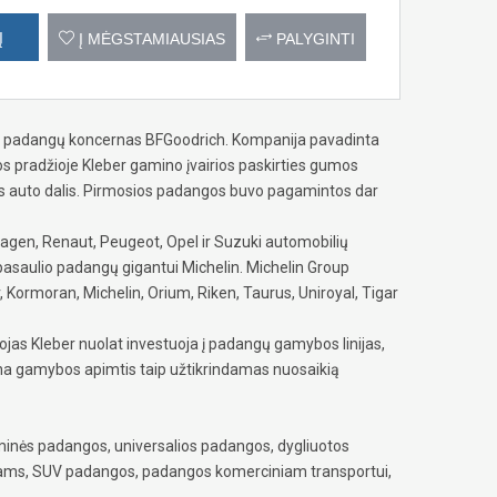
Į
Į MĖGSTAMIAUSIAS
PALYGINTI
V padangų koncernas BFGoodrich. Kompanija pavadinta
s pradžioje Kleber gamino įvairios paskirties gumos
kitas auto dalis. Pirmosios padangos buvo pagamintos dar
agen, Renaut, Peugeot, Opel ir Suzuki automobilių
pasaulio padangų gigantui Michelin. Michelin Group
, Kormoran, Michelin, Orium, Riken, Taurus, Uniroyal, Tigar
jas Kleber nuolat investuoja į padangų gamybos linijas,
ina gamybos apimtis taip užtikrindamas nuosaikią
inės padangos, universalios padangos, dygliuotos
iams, SUV padangos, padangos komerciniam transportui,