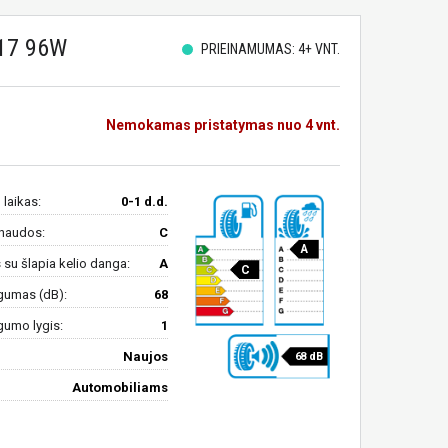
17 96W
PRIEINAMUMAS: 4+ VNT.
Nemokamas pristatymas nuo 4 vnt.
 laikas:
0-1 d.d.
naudos:
C
A
su šlapia kelio danga:
A
C
gumas (dB):
68
gumo lygis:
1
Naujos
68 dB
Automobiliams