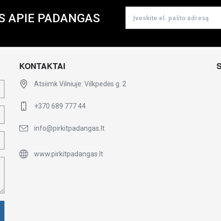
S APIE PADANGAS
KONTAKTAI
Atsiimk Vilniuje: Vilkpedės g. 2
+370 689 777 44
info@pirkitpadangas.lt
www.pirkitpadangas.lt