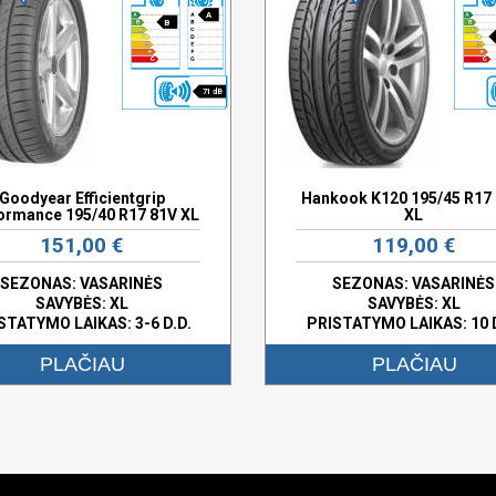
A
B
71 dB
Goodyear Efficientgrip
Hankook K120 195/45 R17
ormance 195/40 R17 81V XL
XL
151,00 €
119,00 €
SEZONAS: VASARINĖS
SEZONAS: VASARINĖS
SAVYBĖS:
XL
SAVYBĖS:
XL
STATYMO LAIKAS: 3-6 D.D.
PRISTATYMO LAIKAS: 10 
PLAČIAU
PLAČIAU