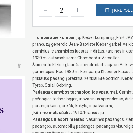
–
+
Į KREPŠEL
Trumpai apie kompaniją.
Kleber kompaniją įkūrė JA
prancūzų generolo Jean-Baptiste Kléber garbei. Veiklo
gaminius, transmisijos juostas ir diržus, tarpines ir 
1930 m. automobiliams Chambord ir Versailles.
Šiuo metu Kleber glaudžiai bendradarbiauja su Volksw
gamintojais. Nuo 1980 m. kompanija Kleber priklauso 
priklauso padangų prekiniai ženklai BFGoodrich, Kleber
Tyres, Strial, Sebring.
Padangų gamybos technologijos ypatumai.
Gaminto
pažangias technologijas, inovacinius sprendimus, did
padangų kainą, aukštą kokybę ir patvarumą.
Įkūrimo metai/šalis:
1910/Prancūzija
Padangos ir asortimentas:
vasarinės padangos, žiem
padangos, automobilių padangos, padangos visureig
padangos žemės ūkio transportui.