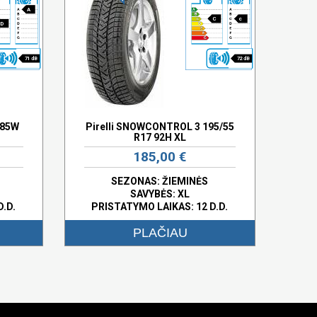
A
C
c
D
71 dB
72 dB
 85W
Pirelli SNOWCONTROL 3 195/55
R17 92H XL
185,00 €
SEZONAS: ŽIEMINĖS
SAVYBĖS:
XL
D.D.
PRISTATYMO LAIKAS: 12 D.D.
PLAČIAU