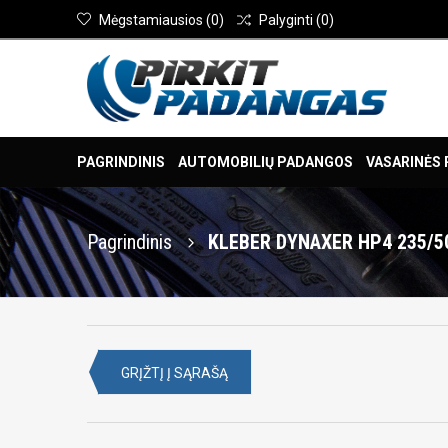
Mėgstamiausios
(
0
)
Palyginti
(
0
)
PAGRINDINIS
AUTOMOBILIŲ PADANGOS
VASARINĖS
Pagrindinis
KLEBER DYNAXER HP4 235/5
GRĮŽTĮ Į SĄRAŠĄ