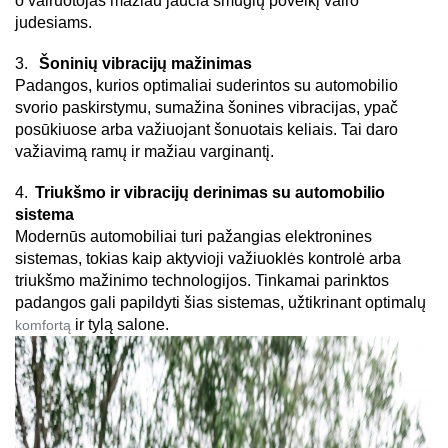
o vairuotojas mažiau jaučia smūgių poveikį vairo 
judesiams. 
3. 
 Šoninių vibracijų mažinimas 
Padangos, kurios optimaliai suderintos su automobilio 
svorio paskirstymu, sumažina šonines vibracijas, ypač 
posūkiuose arba važiuojant šonuotais keliais. Tai daro 
važiavimą ramų ir mažiau varginantį. 
4.
 Triukšmo ir vibracijų derinimas su automobilio 
sistema 
Modernūs automobiliai turi pažangias elektronines 
sistemas, tokias kaip aktyvioji važiuoklės kontrolė arba 
triukšmo mažinimo technologijos. Tinkamai parinktos 
padangos gali papildyti šias sistemas, užtikrinant optimalų 
ir tylą salone. 
komfortą 