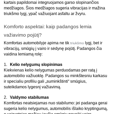
kartais papildomai integruojamos garso slopinančios 
medžiagos. Šios medžiagos sugeria vibracijas ir mažina 
triukšmo lygį, ypač važiuojant asfaltu ar žvyru. 
Komforto aspektai: kaip padangos lemia 
važiavimo pojūtį? 
Komfortas automobilyje apima ne tik 
lygį, bet ir 
triukšmo 
vibracijų, smūgių į vairo ir sėdynę pojūtį. Padangos čia 
vaidina lemiamą rolę: 
1. 
 Kelio nelygumų slopinimas 
Kiekvienas kelio nelygumas perduodamas per ratą į 
automobilio važiuoklę. Padangos su minkštesniu karkasu 
ir specialiu profiliu gali „suminkštinti“ smūgius, 
suteikdamos lygesnį važiavimą. 
2. 
 Valdymo stabilumas 
Komfortas neatsiejamas nuo stabilumo: jei padanga gerai 
sugeria kelio nelygumus, automobilis išlaiko kryptingumą, 