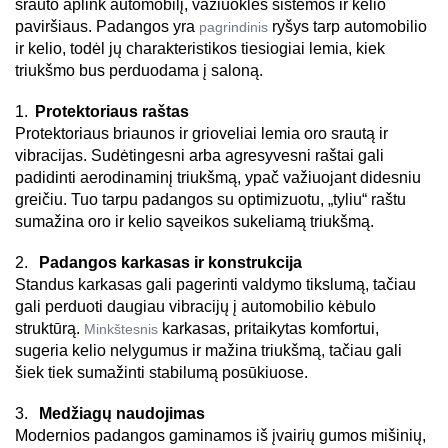
srauto aplink automobilį, važiuoklės sistemos ir kelio 
paviršiaus. Padangos yra 
ryšys tarp automobilio 
pagrindinis 
ir kelio, todėl jų charakteristikos tiesiogiai lemia, kiek 
triukšmo bus perduodama į saloną. 
1.
 Protektoriaus raštas 
Protektoriaus briaunos ir grioveliai lemia oro srautą ir 
vibracijas. Sudėtingesni arba agresyvesni raštai gali 
padidinti aerodinaminį triukšmą, ypač važiuojant didesniu 
greičiu. Tuo tarpu padangos su optimizuotu, „tyliu“ raštu 
sumažina oro ir kelio sąveikos sukeliamą triukšmą. 
2. 
 Padangos karkasas ir konstrukcija 
Standus karkasas gali pagerinti valdymo tikslumą, tačiau 
gali perduoti daugiau vibracijų į automobilio kėbulo 
struktūrą. 
karkasas, pritaikytas komfortui, 
Minkštesnis 
sugeria kelio nelygumus ir mažina triukšmą, tačiau gali 
šiek tiek sumažinti stabilumą posūkiuose. 
3. 
 Medžiagų naudojimas 
Modernios padangos gaminamos iš įvairių gumos mišinių, 