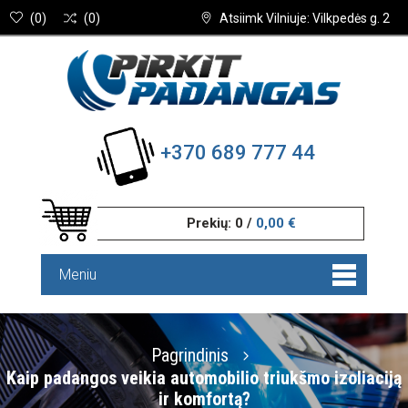
(
0
)
(
0
)
Atsiimk Vilniuje: Vilkpedės g. 2
+370 689 777 44
Prekių:
0
/
0,00 €
Meniu
Pagrindinis
Kaip padangos veikia automobilio triukšmo izoliaciją
ir komfortą?