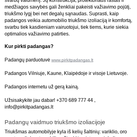
svarbų vaidmenį. Jų konstrukcija, protektoriaus raštas ir 
medžiagos savybės gali ženkliai pakeisti važiavimo pojūtį, 
triukšmo lygį bei net degalų sąnaudas. Suprasti, kaip 
padangos veikia automobilio triukšmo izoliaciją ir komfortą, 
svarbu tiek kasdieniam vairuotojui, tiek tiems, kurie siekia 
optimalios važiavimo patirties. 
Kur pirkti padangas?
Padangų parduotuvė
www.pirkitpadangas.lt
Padangos Vilniuje, Kaune, Klaipėdoje ir visoje Lietuvoje.
Padangos internetu už gerą kainą.
Užsisakykite jau dabar! +370 689 777 44 ,
info@pirkitpadangas.lt
Padangų vaidmuo triukšmo izoliacijoje 
Triukšmas automobilyje kyla iš kelių šaltinių: variklio, oro 