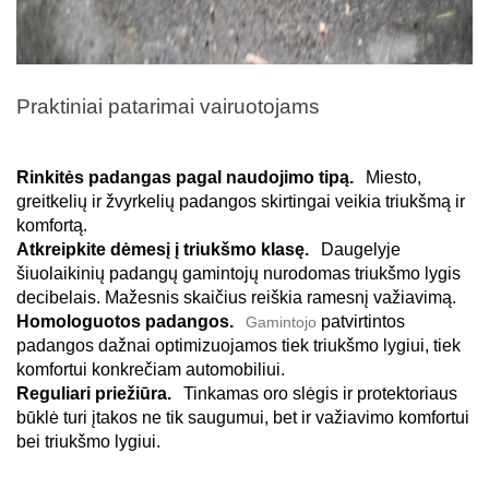
Praktiniai patarimai vairuotojams 
Rinkitės padangas pagal naudojimo tipą. 
 Miesto, 
greitkelių ir žvyrkelių padangos skirtingai veikia triukšmą ir 
komfortą. 
Atkreipkite dėmesį į triukšmo klasę. 
 Daugelyje 
šiuolaikinių padangų gamintojų nurodomas triukšmo lygis 
decibelais. Mažesnis skaičius reiškia ramesnį važiavimą. 
Homologuotos padangos. 
 patvirtintos 
Gamintojo
padangos dažnai optimizuojamos tiek triukšmo lygiui, tiek 
komfortui konkrečiam automobiliui. 
Reguliari priežiūra. 
 Tinkamas oro slėgis ir protektoriaus 
būklė turi įtakos ne tik saugumui, bet ir važiavimo komfortui 
bei triukšmo lygiui. 