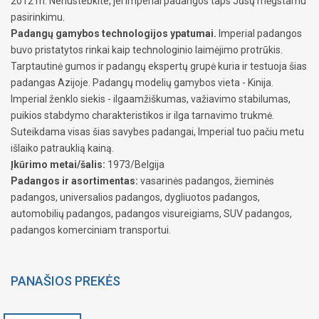
2012 m. Nenustebkite, jei Imperial padangos taps Jūsų mėgstamu
pasirinkimu.
Padangų gamybos technologijos ypatumai.
Imperial padangos
buvo pristatytos rinkai kaip technologinio laimėjimo protrūkis.
Tarptautinė gumos ir padangų ekspertų grupė kuria ir testuoja šias
padangas Azijoje. Padangų modelių gamybos vieta - Kinija.
Imperial ženklo siekis - ilgaamžiškumas, važiavimo stabilumas,
puikios stabdymo charakteristikos ir ilga tarnavimo trukmė.
Suteikdama visas šias savybes padangai, Imperial tuo pačiu metu
išlaiko patrauklią kainą.
Įkūrimo metai/šalis:
1973/Belgija
Padangos ir asortimentas:
vasarinės padangos, žieminės
padangos, universalios padangos, dygliuotos padangos,
automobilių padangos, padangos visureigiams, SUV padangos,
padangos komerciniam transportui.
PANAŠIOS PREKĖS