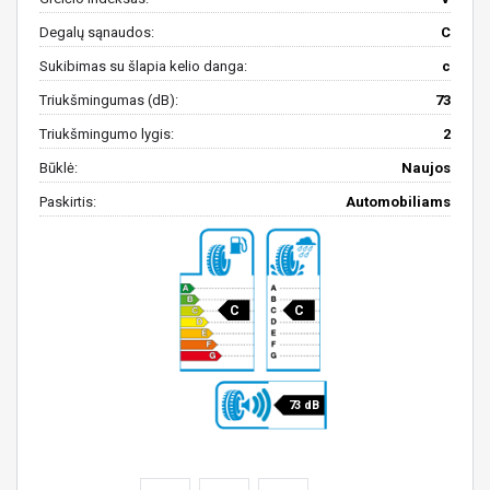
Degalų sąnaudos:
C
Sukibimas su šlapia kelio danga:
c
Triukšmingumas (dB):
73
Triukšmingumo lygis:
2
Būklė:
Naujos
Paskirtis:
Automobiliams
C
C
73 dB