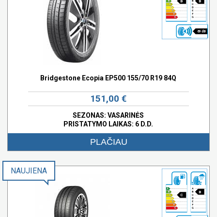
B
B
69 dB
Bridgestone Ecopia EP500 155/70 R19 84Q
151,00 €
SEZONAS: VASARINĖS
PRISTATYMO LAIKAS: 6 D.D.
PLAČIAU
NAUJIENA
B
C