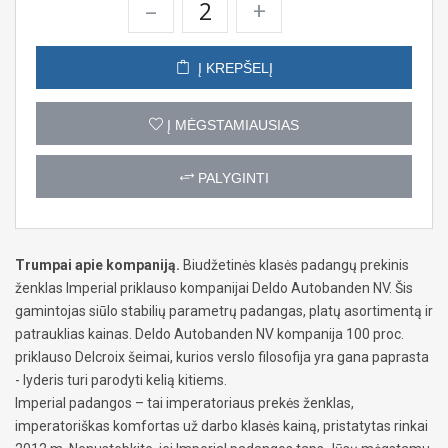
–
+
Į KREPŠELĮ
Į MĖGSTAMIAUSIAS
PALYGINTI
Trumpai apie kompaniją.
Biudžetinės klasės padangų prekinis
ženklas Imperial priklauso kompanijai Deldo Autobanden NV. Šis
gamintojas siūlo stabilių parametrų padangas, platų asortimentą ir
patrauklias kainas. Deldo Autobanden NV kompanija 100 proc.
priklauso Delcroix šeimai, kurios verslo filosofija yra gana paprasta
- lyderis turi parodyti kelią kitiems.
Imperial padangos – tai imperatoriaus prekės ženklas,
imperatoriškas komfortas už darbo klasės kainą, pristatytas rinkai