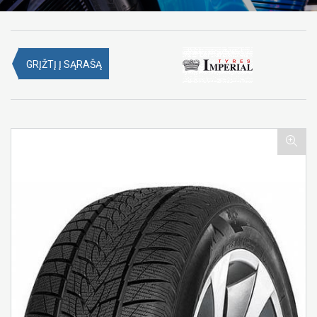
GRĮŽTĮ Į SĄRAŠĄ