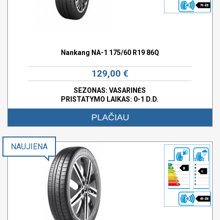
70 dB
Nankang NA-1 175/60 R19 86Q
129,00 €
SEZONAS: VASARINĖS
PRISTATYMO LAIKAS: 0-1 D.D.
PLAČIAU
NAUJIENA
B
c
69 dB