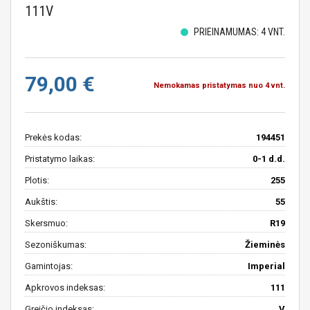
111V
PRIEINAMUMAS: 4 VNT.
79,00 €
Nemokamas pristatymas nuo 4 vnt.
Prekės kodas:
194451
Pristatymo laikas:
0-1 d.d.
Plotis:
255
Aukštis:
55
Skersmuo:
R19
Sezoniškumas:
Žieminės
Gamintojas:
Imperial
Apkrovos indeksas:
111
Greičio indeksas:
V