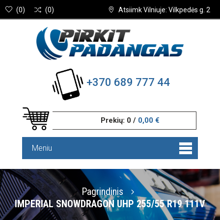
(
0
)
(
0
)
Atsiimk Vilniuje: Vilkpedės g. 2
+370 689 777 44
Prekių:
0
/
0,00 €
Meniu
Pagrindinis
IMPERIAL SNOWDRAGON UHP 255/55 R19 111V