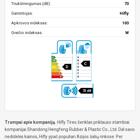
Triukšmingumas (dB):
73
Gamintojas:
Hifly
Apkrovos indeksas:
103
Greičio indeksas:
W
C
D
73 dB
Trumpai apie kompaniją.
Hifly Tires ženklas priklauso stambiai
kompanijai Shandong Hengfeng Rubber & Plastic Co., Ltd. Dėl savo
nedidelės kainos, Hifly ypač populiari Azijos šalių rinkose. Per