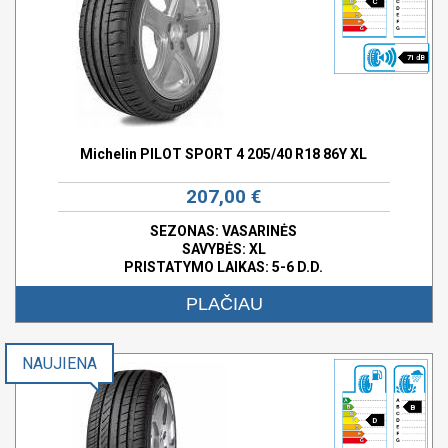
C
71 dB
Michelin PILOT SPORT 4 205/40 R18 86Y XL
207,00 €
SEZONAS: VASARINĖS
SAVYBĖS:
XL
PRISTATYMO LAIKAS: 5-6 D.D.
PLAČIAU
NAUJIENA
B
D