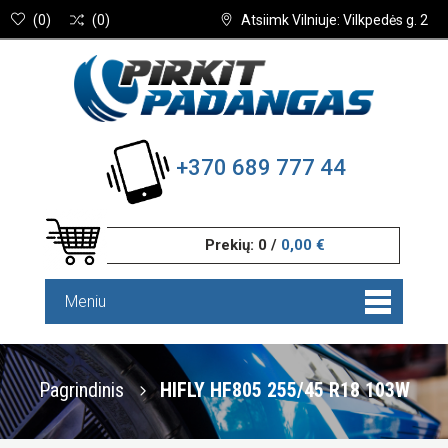
(
0
)
(
0
)
Atsiimk Vilniuje: Vilkpedės g. 2
+370 689 777 44
Prekių:
0
/
0,00 €
Meniu
Pagrindinis
HIFLY HF805 255/45 R18 103W