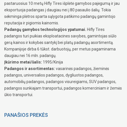
pastaruosius 10 metų Hifly Tires išplėtė gamybos pajėgumą ir jau
eksportuoja padangas į daugiau nei į 80 pasaulio šalių. Tokia
sėkminga plėtros sparta sąlygota patikimo padangų gamintojo
reputacija ir pigiomis kainomis.
Padangų gamybos technologijos ypatumai.
Hifly Tires
padangos turi puikias eksploatacines savybes, gamintojas siūlo
gerą kainos ir kokybės santykį bei platų padangų asortimentą.
Kompanijoje dirba 6 tūkst. darbuotojų, per metus pagaminama
daugiau nei 16 mln. padangų.
Įkūrimo metai/šalis:
1995/Kinija
Padangos ir asortimentas:
vasarinės padangos, žieminės
padangos, universalios padangos, dygliuotos padangos,
automobilių padangos, padangos visureigiams, SUV padangos,
padangos sunkiajam transportui, padangos komerciniam ir žemės
ūkio transportui.
PANAŠIOS PREKĖS