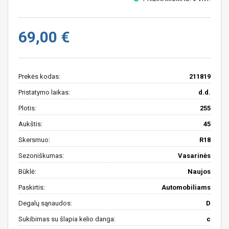
69,00 €
Prekės kodas:
211819
Pristatymo laikas:
d.d.
Plotis:
255
Aukštis:
45
Skersmuo:
R18
Sezoniškumas:
Vasarinės
Būklė:
Naujos
Paskirtis:
Automobiliams
Degalų sąnaudos:
D
Sukibimas su šlapia kelio danga:
c