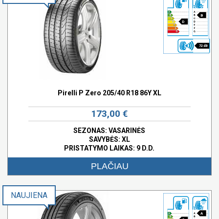
B
D
72 dB
Pirelli P Zero 205/40 R18 86Y XL
173,00 €
SEZONAS: VASARINĖS
SAVYBĖS:
XL
PRISTATYMO LAIKAS: 9 D.D.
PLAČIAU
NAUJIENA
A