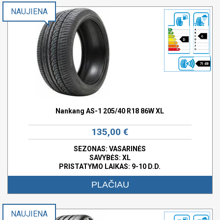
NAUJIENA
c
D
71 dB
Nankang AS-1 205/40 R18 86W XL
135,00 €
SEZONAS: VASARINĖS
SAVYBĖS:
XL
PRISTATYMO LAIKAS: 9-10 D.D.
PLAČIAU
NAUJIENA