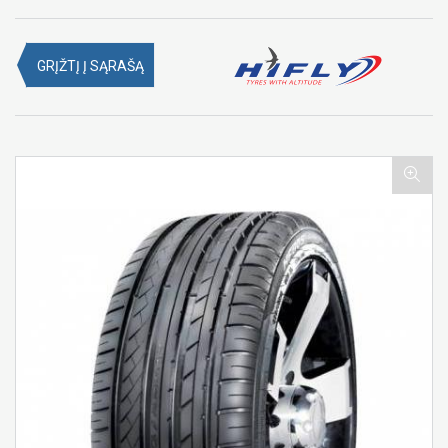
GRĮŽTĮ Į SĄRAŠĄ